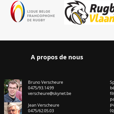
A propos de nous
Bruno Verscheure
Sp
0475/93.14.99
bé
verscheure@skynet.be
fi
pa
pu
Jean Verscheure
(q
0475/62.05.03