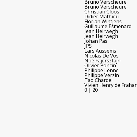
Bruno Verscheure
Bruno Verscheure
Christian Cloos
Didier Mathieu
Florian Wintjens
Guillaume Esmenard
Jean Heirwegh
Jean Heirwegh
Johan Pas
JPS
Lars Aussems
Nicolas De Vos
Noé Fajersztajn
Olivier Poncin
Philippe Lenne
Philippe Verzin
Tao Chardel
Vivien Henry de Fraha
0
|
20