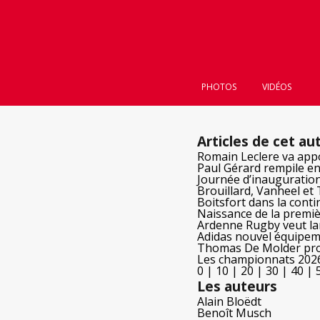
PHOTOS
VIDÉOS
Articles de cet au
Romain Leclere va app
Paul Gérard rempile en
Journée d’inauguratio
Brouillard, Vanheel et
Boitsfort dans la conti
Naissance de la premiè
Ardenne Rugby veut la
Adidas nouvel équipem
Thomas De Molder pro
Les championnats 2026
0
|
10
|
20
|
30
|
40
|
Les auteurs
Alain Bloëdt
Benoît Musch