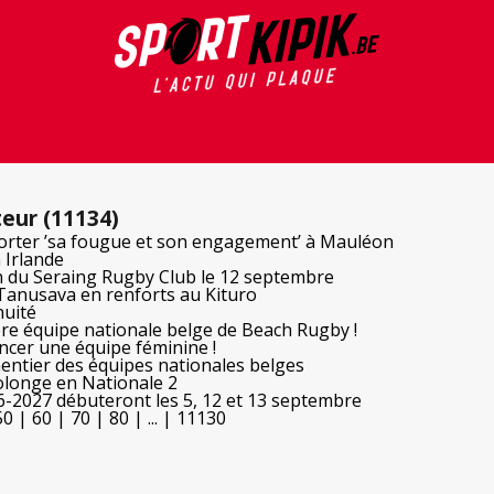
teur (11134)
orter ’sa fougue et son engagement’ à Mauléon
 Irlande
n du Seraing Rugby Club le 12 septembre
 Tanusava en renforts au Kituro
nuité
re équipe nationale belge de Beach Rugby !
ncer une équipe féminine !
entier des équipes nationales belges
longe en Nationale 2
-2027 débuteront les 5, 12 et 13 septembre
50
|
60
|
70
|
80
|
...
|
11130