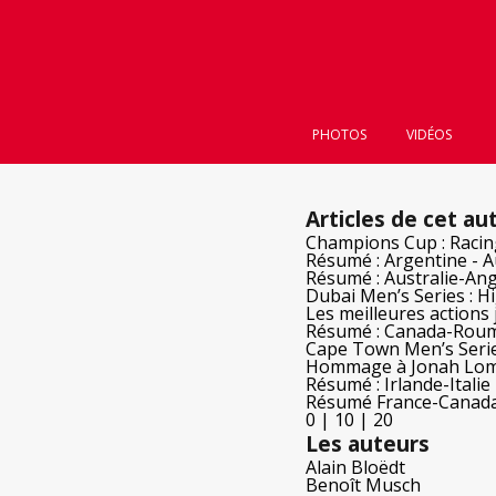
PHOTOS
VIDÉOS
Articles de cet au
Champions Cup : Racin
Résumé : Argentine - A
Résumé : Australie-Ang
Dubai Men’s Series : H
Les meilleures actions
Résumé : Canada-Rou
Cape Town Men’s Series
Hommage à Jonah Lo
Résumé : Irlande-Italie
Résumé France-Canad
0
|
10
|
20
Les auteurs
Alain Bloëdt
Benoît Musch