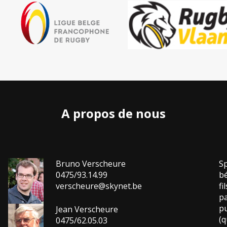
A propos de nous
Bruno Verscheure
Sp
0475/93.14.99
bé
verscheure@skynet.be
fi
pa
pu
Jean Verscheure
(q
0475/62.05.03