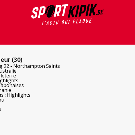
teur (30)
g 92 - Northampton Saints
ustralie
leterre
ighlights
 japonaises
manie
 : Highlights
mu
a