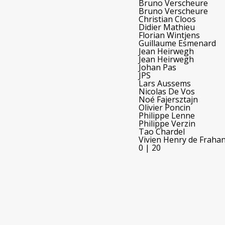
Bruno Verscheure
Bruno Verscheure
Christian Cloos
Didier Mathieu
Florian Wintjens
Guillaume Esmenard
Jean Heirwegh
Jean Heirwegh
Johan Pas
JPS
Lars Aussems
Nicolas De Vos
Noé Fajersztajn
Olivier Poncin
Philippe Lenne
Philippe Verzin
Tao Chardel
Vivien Henry de Fraha
0
|
20