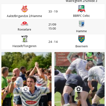
Waereghem 2/Schilde 3
33 - 19
BBRFC Celtic
Aalst/Brigandze 2/Hamme
21/09
15:00
Roeselare
Hamme
24 - 14
Hasselt/Tongeren
Beernem