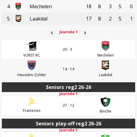
4
Mechelen
18
8
3
5
0
5
Laakdal
17
8
2
5
1
‹
›
Journée 1
20 - 3
VORST RC
Mechelen
14 - 14
Heusden-Zolder
Laakdal
Seniors
reg2 26-26
Journée 1
27 - 12
Frameries
Binche
Seniors
play-off reg2 26-26
Journée 1