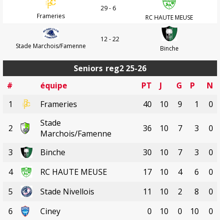
29 - 6
Frameries
RC HAUTE MEUSE
12 - 22
Stade Marchois/Famenne
Binche
Seniors
reg2 25-26
#
équipe
PT
J
G
P
N
1
Frameries
40
10
9
1
0
Stade
2
36
10
7
3
0
Marchois/Famenne
3
Binche
30
10
7
3
0
4
RC HAUTE MEUSE
17
10
4
6
0
5
Stade Nivellois
11
10
2
8
0
6
Ciney
0
10
0
10
0