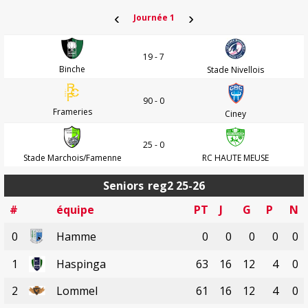
‹
›
Journée 1
19 - 7
Binche
Stade Nivellois
90 - 0
Frameries
Ciney
25 - 0
Stade Marchois/Famenne
RC HAUTE MEUSE
Seniors
reg2 25-26
#
équipe
PT
J
G
P
N
0
Hamme
0
0
0
0
0
1
Haspinga
63
16
12
4
0
2
Lommel
61
16
12
4
0