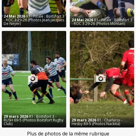
24 Mai 2026
R1 - Finale : Boitsfort 3
- ROC 3 29-26 (Photos Jean-Jacques
24 Mai 2026
R1 - Finale : Boitsfort 3
De Neyer)
- ROC 3 29-26 (Photos Montain)
29 mars 2026
R1 : Boitsfort 3 -
RUSH 69-5 (Photos Boitsfort Rugby
29 mars 2026
R1 : Charleroi -
Club)
Hesby 89-5 (Photos Nackita)
Plus de photos de la même rubrique