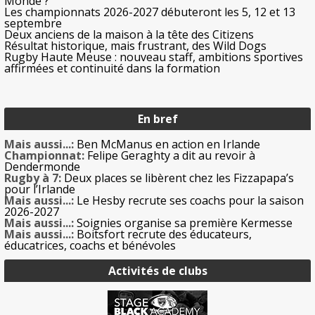
Monde ?
Les championnats 2026-2027 débuteront les 5, 12 et 13
septembre
Deux anciens de la maison à la tête des Citizens
Résultat historique, mais frustrant, des Wild Dogs
Rugby Haute Meuse : nouveau staff, ambitions sportives
affirmées et continuité dans la formation
En bref
Mais aussi...:
Ben McManus en action en Irlande
Championnat:
Felipe Geraghty a dit au revoir à
Dendermonde
Rugby à 7:
Deux places se libèrent chez les Fizzapapa’s
pour l’Irlande
Mais aussi...:
Le Hesby recrute ses coachs pour la saison
2026-2027
Mais aussi...:
Soignies organise sa première Kermesse
Mais aussi...:
Boitsfort recrute des éducateurs,
éducatrices, coachs et bénévoles
Activités de clubs