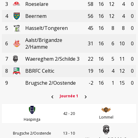
3
Roeselare
58
16
12
4
0
4
Beernem
56
16
12
4
0
5
Hasselt/Tongeren
45
16
8
8
0
Aalst/Brigandze
6
31
16
6
10
0
2/Hamme
7
Waereghem 2/Schilde 3
22
16
5
11
0
8
BBRFC Celtic
19
16
4
12
0
9
Brugsche 2/Oostende
-2
16
1
15
0
‹
›
Journée 1
42 - 20
Lommel
Haspinga
Brugsche 2/Oostende
13 - 10