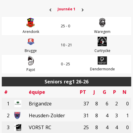
‹
›
Journée 1
25 - 0
Arendonk
Waregem
10 - 21
Brugge
Curtrycke
0 - 25
Dendermonde
Pajot
Seniors
reg1 26-26
#
équipe
PT
J
G
P
N
1
Brigandze
37
8
6
2
0
2
Heusden-Zolder
31
8
4
3
1
3
VORST RC
25
8
4
4
0