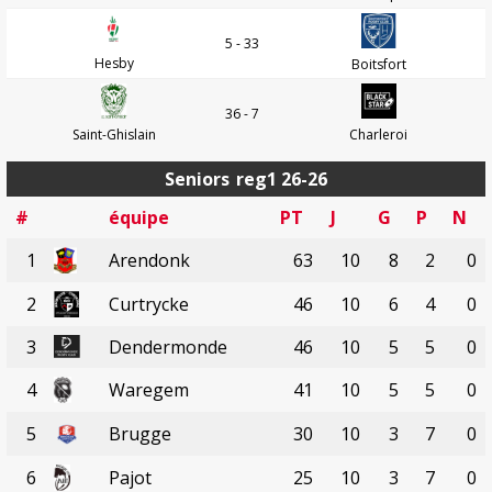
5 - 33
Hesby
Boitsfort
36 - 7
Saint-Ghislain
Charleroi
Seniors
reg1 26-26
#
équipe
PT
J
G
P
N
1
Arendonk
63
10
8
2
0
2
Curtrycke
46
10
6
4
0
3
Dendermonde
46
10
5
5
0
4
Waregem
41
10
5
5
0
5
Brugge
30
10
3
7
0
6
Pajot
25
10
3
7
0