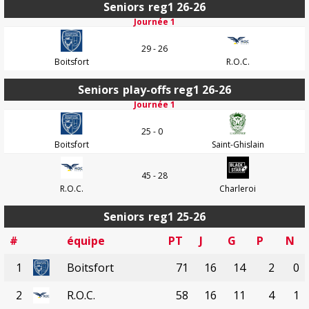
Seniors
reg1 26-26
Journée 1
29 - 26
Boitsfort
R.O.C.
Seniors
play-offs reg1 26-26
Journée 1
25 - 0
Boitsfort
Saint-Ghislain
45 - 28
R.O.C.
Charleroi
Seniors
reg1 25-26
#
équipe
PT
J
G
P
N
1
Boitsfort
71
16
14
2
0
2
R.O.C.
58
16
11
4
1