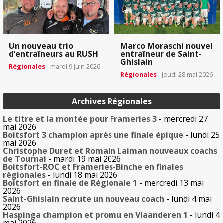
Un nouveau trio
Marco Moraschi nouvel
d’entraîneurs au RUSH
entraîneur de Saint-
Ghislain
Régionales
- mardi 9 juin 2026
Régionales
- jeudi 28 mai 2026
Archives Régionales
Le titre et la montée pour Frameries 3
- mercredi 27
mai 2026
Boitsfort 3 champion après une finale épique
- lundi 25
mai 2026
Christophe Duret et Romain Laiman nouveaux coachs
de Tournai
- mardi 19 mai 2026
Boitsfort-ROC et Frameries-Binche en finales
régionales
- lundi 18 mai 2026
Boitsfort en finale de Régionale 1
- mercredi 13 mai
2026
Saint-Ghislain recrute un nouveau coach
- lundi 4 mai
2026
Haspinga champion et promu en Vlaanderen 1
- lundi 4
mai 2026