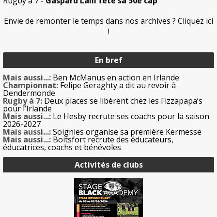
Rugby à 7
-
Gaspard Lalli fête sa 50e cap
Envie de remonter le temps dans nos archives ? Cliquez ici
!
En bref
Mais aussi...:
Ben McManus en action en Irlande
Championnat:
Felipe Geraghty a dit au revoir à
Dendermonde
Rugby à 7:
Deux places se libèrent chez les Fizzapapa’s
pour l’Irlande
Mais aussi...:
Le Hesby recrute ses coachs pour la saison
2026-2027
Mais aussi...:
Soignies organise sa première Kermesse
Mais aussi...:
Boitsfort recrute des éducateurs,
éducatrices, coachs et bénévoles
Activités de clubs