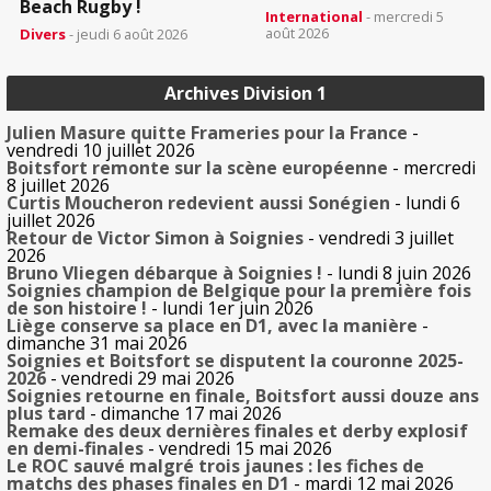
Beach Rugby !
International
- mercredi 5
août 2026
Divers
- jeudi 6 août 2026
Archives Division 1
Julien Masure quitte Frameries pour la France
-
vendredi 10 juillet 2026
Boitsfort remonte sur la scène européenne
- mercredi
8 juillet 2026
Curtis Moucheron redevient aussi Sonégien
- lundi 6
juillet 2026
Retour de Victor Simon à Soignies
- vendredi 3 juillet
2026
Bruno Vliegen débarque à Soignies !
- lundi 8 juin 2026
Soignies champion de Belgique pour la première fois
de son histoire !
- lundi 1er juin 2026
Liège conserve sa place en D1, avec la manière
-
dimanche 31 mai 2026
Soignies et Boitsfort se disputent la couronne 2025-
2026
- vendredi 29 mai 2026
Soignies retourne en finale, Boitsfort aussi douze ans
plus tard
- dimanche 17 mai 2026
Remake des deux dernières finales et derby explosif
en demi-finales
- vendredi 15 mai 2026
Le ROC sauvé malgré trois jaunes : les fiches de
matchs des phases finales en D1
- mardi 12 mai 2026