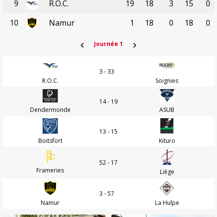
9
R.O.C.
19
18
3
15
0
10
Namur
1
18
0
18
0
‹
›
Journée 1
3 - 33
R.O.C.
Soignies
14 - 19
Dendermonde
ASUB
13 - 15
Boitsfort
Kituro
52 - 17
Frameries
Liège
3 - 57
Namur
La Hulpe