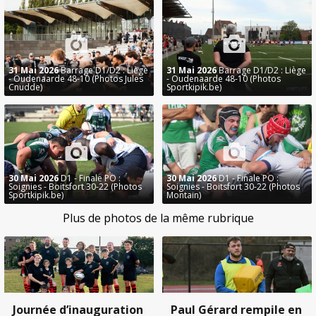
31 Mai 2026
Barrage D1/D2 : Liège
31 Mai 2026
Barrage D1/D2 : Liège
- Oudenaarde 48-10 (Photos Jules
- Oudenaarde 48-10 (Photos
Cnudde)
Sportkipik.be)
30 Mai 2026
D1 - Finale PO :
30 Mai 2026
D1 - Finale PO :
Soignies - Boitsfort 30-22 (Photos
Soignies - Boitsfort 30-22 (Photos
Sportkipik.be)
Montain)
Plus de photos de la même rubrique
Journée d’inauguration
Paul Gérard rempile en