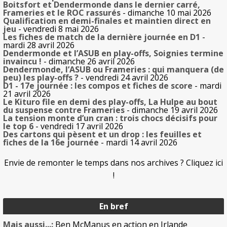
Boitsfort et Dendermonde dans le dernier carré,
Frameries et le ROC rassurés
- dimanche 10 mai 2026
Qualification en demi-finales et maintien direct en
jeu
- vendredi 8 mai 2026
Les fiches de match de la dernière journée en D1
-
mardi 28 avril 2026
Dendermonde et l’ASUB en play-offs, Soignies termine
invaincu !
- dimanche 26 avril 2026
Dendermonde, l’ASUB ou Frameries : qui manquera (de
peu) les play-offs ?
- vendredi 24 avril 2026
D1 - 17e journée : les compos et fiches de score
- mardi
21 avril 2026
Le Kituro file en demi des play-offs, La Hulpe au bout
du suspense contre Frameries
- dimanche 19 avril 2026
La tension monte d’un cran : trois chocs décisifs pour
le top 6
- vendredi 17 avril 2026
Des cartons qui pèsent et un drop : les feuilles et
fiches de la 16e journée
- mardi 14 avril 2026
Envie de remonter le temps dans nos archives ? Cliquez ici
!
En bref
Mais aussi...:
Ben McManus en action en Irlande