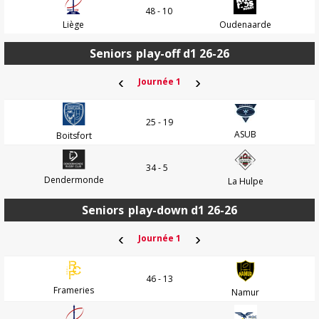
48 - 10
Liège
Oudenaarde
Seniors
play-off d1 26-26
‹
›
Journée 1
25 - 19
ASUB
Boitsfort
34 - 5
Dendermonde
La Hulpe
Seniors
play-down d1 26-26
‹
›
Journée 1
46 - 13
Frameries
Namur