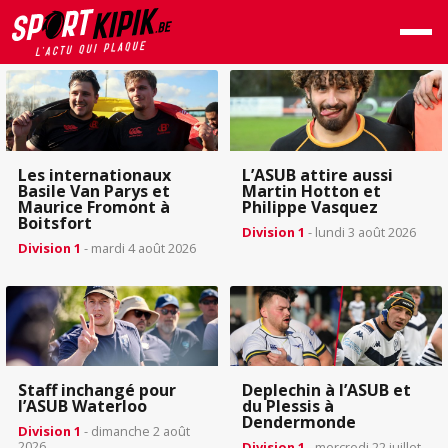
Les internationaux
L’ASUB attire aussi
Basile Van Parys et
Martin Hotton et
Maurice Fromont à
Philippe Vasquez
Boitsfort
Division 1
- lundi 3 août 2026
Division 1
- mardi 4 août 2026
Staff inchangé pour
Deplechin à l’ASUB et
l’ASUB Waterloo
du Plessis à
Dendermonde
Division 1
- dimanche 2 août
2026
Division 1
- mercredi 22 juillet