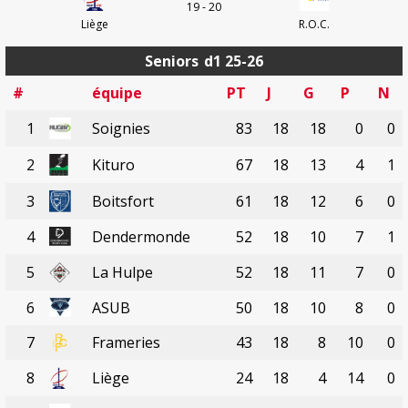
19 - 20
Liège
R.O.C.
Seniors
d1 25-26
#
équipe
PT
J
G
P
N
1
Soignies
83
18
18
0
0
2
Kituro
67
18
13
4
1
3
Boitsfort
61
18
12
6
0
4
Dendermonde
52
18
10
7
1
5
La Hulpe
52
18
11
7
0
6
ASUB
50
18
10
8
0
7
Frameries
43
18
8
10
0
8
Liège
24
18
4
14
0