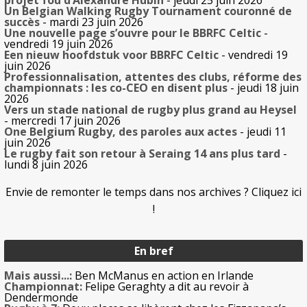
Un Belgian Walking Rugby Tournament couronné de
succès
- mardi 23 juin 2026
Une nouvelle page s’ouvre pour le BBRFC Celtic
-
vendredi 19 juin 2026
Een nieuw hoofdstuk voor BBRFC Celtic
- vendredi 19
juin 2026
Professionnalisation, attentes des clubs, réforme des
championnats : les co-CEO en disent plus
- jeudi 18 juin
2026
Vers un stade national de rugby plus grand au Heysel
- mercredi 17 juin 2026
One Belgium Rugby, des paroles aux actes
- jeudi 11
juin 2026
Le rugby fait son retour à Seraing 14 ans plus tard
-
lundi 8 juin 2026
Envie de remonter le temps dans nos archives ? Cliquez ici
!
En bref
Mais aussi...:
Ben McManus en action en Irlande
Championnat:
Felipe Geraghty a dit au revoir à
Dendermonde