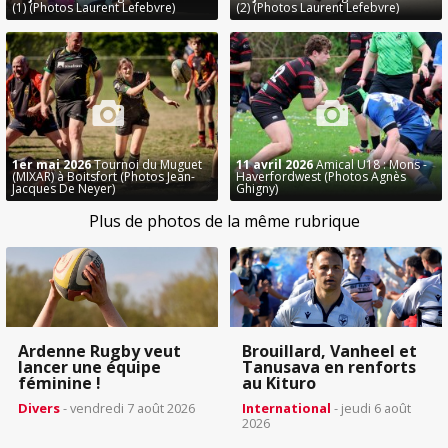
(1) (Photos Laurent Lefebvre)
(2) (Photos Laurent Lefebvre)
1er mai 2026
Tournoi du Muguet
11 avril 2026
Amical U18 : Mons -
(MIXAR) à Boitsfort (Photos Jean-
Haverfordwest (Photos Agnès
Jacques De Neyer)
Ghigny)
Plus de photos de la même rubrique
Ardenne Rugby veut
Brouillard, Vanheel et
lancer une équipe
Tanusava en renforts
féminine !
au Kituro
Divers
- vendredi 7 août 2026
International
- jeudi 6 août
2026