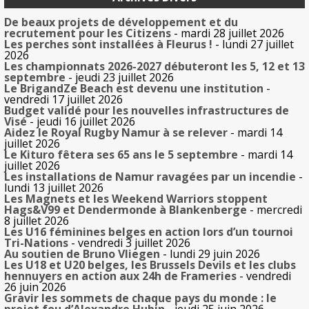
De beaux projets de développement et du
recrutement pour les Citizens
- mardi 28 juillet 2026
Les perches sont installées à Fleurus !
- lundi 27 juillet
2026
Les championnats 2026-2027 débuteront les 5, 12 et 13
septembre
- jeudi 23 juillet 2026
Le BrigandZe Beach est devenu une institution
-
vendredi 17 juillet 2026
Budget validé pour les nouvelles infrastructures de
Visé
- jeudi 16 juillet 2026
Aidez le Royal Rugby Namur à se relever
- mardi 14
juillet 2026
Le Kituro fêtera ses 65 ans le 5 septembre
- mardi 14
juillet 2026
Les installations de Namur ravagées par un incendie
-
lundi 13 juillet 2026
Les Magnets et les Weekend Warriors stoppent
Hags&V99 et Dendermonde à Blankenberge
- mercredi
8 juillet 2026
Les U16 féminines belges en action lors d’un tournoi
Tri-Nations
- vendredi 3 juillet 2026
Au soutien de Bruno Vliegen
- lundi 29 juin 2026
Les U18 et U20 belges, les Brussels Devils et les clubs
hennuyers en action aux 24h de Frameries
- vendredi
26 juin 2026
Gravir les sommets de chaque pays du monde : le
projet fou d’Alexandre Hubin
- jeudi 25 juin 2026