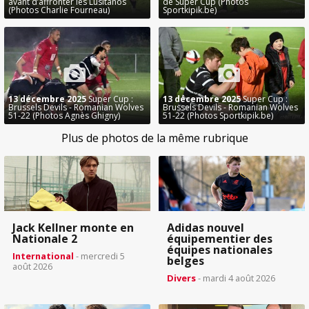
avant d’affronter les Lusitanos
de Super Cup (Photos
(Photos Charlie Fourneau)
Sportkipik.be)
13 décembre 2025
Super Cup :
13 décembre 2025
Super Cup :
Brussels Devils - Romanian Wolves
Brussels Devils - Romanian Wolves
51-22 (Photos Agnès Ghigny)
51-22 (Photos Sportkipik.be)
Plus de photos de la même rubrique
Jack Kellner monte en
Adidas nouvel
Nationale 2
équipementier des
équipes nationales
International
- mercredi 5
belges
août 2026
Divers
- mardi 4 août 2026