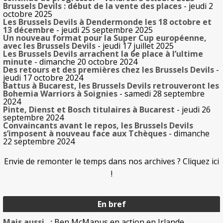
Brussels Devils : début de la vente des places
- jeudi 2
octobre 2025
Les Brussels Devils à Dendermonde les 18 octobre et
13 décembre
- jeudi 25 septembre 2025
Un nouveau format pour la Super Cup européenne,
avec les Brussels Devils
- jeudi 17 juillet 2025
Les Brussels Devils arrachent la 6e place à l’ultime
minute
- dimanche 20 octobre 2024
Des retours et des premières chez les Brussels Devils
-
jeudi 17 octobre 2024
Battus à Bucarest, les Brussels Devils retrouveront les
Bohemia Warriors à Soignies
- samedi 28 septembre
2024
Pinte, Dienst et Bosch titulaires à Bucarest
- jeudi 26
septembre 2024
Convaincants avant le repos, les Brussels Devils
s’imposent à nouveau face aux Tchèques
- dimanche
22 septembre 2024
Envie de remonter le temps dans nos archives ? Cliquez ici
!
En bref
Mais aussi...:
Ben McManus en action en Irlande