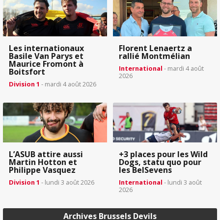
Les internationaux
Florent Lenaertz a
Basile Van Parys et
rallié Montmélian
Maurice Fromont à
International
- mardi 4 août
Boitsfort
2026
Division 1
- mardi 4 août 2026
L’ASUB attire aussi
+3 places pour les Wild
Martin Hotton et
Dogs, statu quo pour
Philippe Vasquez
les BelSevens
Division 1
- lundi 3 août 2026
International
- lundi 3 août
2026
Archives Brussels Devils