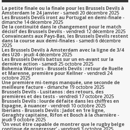
La petite finale ou la finale pour les Brussels Devils à
Amsterdam le 24 janvier
- samedi 20 décembre 2025
Les Brussels Devils iront au Portugal en demi-finale
-
dimanche 14 décembre 2025
De la continuité dans le changement pour le match
décisif des Brussels Devils
- vendredi 12 décembre 2025
Convaincants aux Pays-Bas, les Brussels Devils restent
dans la course aux demi-finales
- samedi 6 décembre
2025
Les Brussels Devils à Amsterdam avec la ligne de 3/4
des U20
- jeudi 4 décembre 2025
Les Brussels Devils battus sur un en-avant sur la
dernière action
- samedi 25 octobre 2025
Bohemia Warriors - Brussels Devils : retour de Ruelle
et Marenne, première pour Kellner
- vendredi 24
octobre 2025
Une première mi-temps manquée, une seconde de
meilleure facture
- dimanche 19 octobre 2025
Brussels Devils - Lusitanos : des retours, des
premières et des tests
- vendredi 17 octobre 2025
Brussels Devils : lourde défaite dans les chiffres en
Espagne, à nuancer
- vendredi 10 octobre 2025
Iberians - Brussels Devils : Jadot en 1re ligne,
Geraghty capitaine, Rifon et Bosch à la charnière
-
jeudi 9 octobre 2025
’On veut être capable de montrer que le rugby belge
continue de progresser’
- vendredi 3 octobre 2025