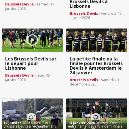
Brussels Devils à
Brussels Devils
- samedi 17
Lisbonne
janvier 2026
Brussels Devils
- vendredi 16
janvier 2026
Les Brussels Devils sur
La petite finale ou la
le départ pour
finale pour les Brussels
Lisbonne
Devils à Amsterdam le
24 janvier
Brussels Devils
- jeudi 15
janvier 2026
Brussels Devils
- samedi 20
décembre 2025
17 janvier 2026
Super Cup : les
14 janvier 2026
Brussels Devils :
Brussels Devils à l’échauffement
entraînement avant la demi-finale