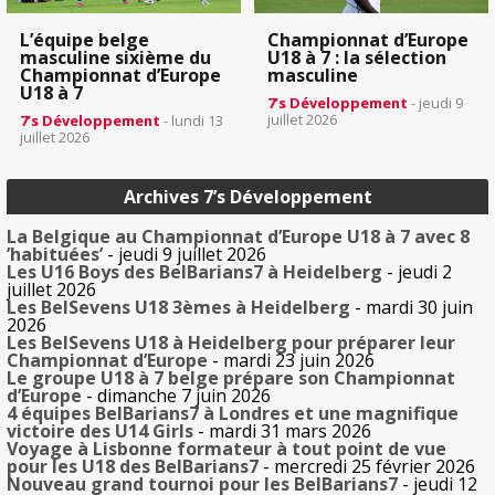
L’équipe belge
Championnat d’Europe
masculine sixième du
U18 à 7 : la sélection
Championnat d’Europe
masculine
U18 à 7
7’s Développement
- jeudi 9
juillet 2026
7’s Développement
- lundi 13
juillet 2026
Archives 7’s Développement
La Belgique au Championnat d’Europe U18 à 7 avec 8
’habituées’
- jeudi 9 juillet 2026
Les U16 Boys des BelBarians7 à Heidelberg
- jeudi 2
juillet 2026
Les BelSevens U18 3èmes à Heidelberg
- mardi 30 juin
2026
Les BelSevens U18 à Heidelberg pour préparer leur
Championnat d’Europe
- mardi 23 juin 2026
Le groupe U18 à 7 belge prépare son Championnat
d’Europe
- dimanche 7 juin 2026
4 équipes BelBarians7 à Londres et une magnifique
victoire des U14 Girls
- mardi 31 mars 2026
Voyage à Lisbonne formateur à tout point de vue
pour les U18 des BelBarians7
- mercredi 25 février 2026
Nouveau grand tournoi pour les BelBarians7
- jeudi 12