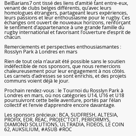
BelBarians7 ont tissé des liens d’amitié tant entre-eux,
venant de clubs belges différents, qu’avec leurs
homologues étrangers, partageant leurs expériences,
leurs passions et leur enthousiasme pour le rugby. Ces
échanges ont ouvert de nouveaux horizons, renforçant
le sentiment d’appartenance à une grande famille du
rugby international et favorisant l’ouverture d’esprit de
chacun.
Remerciements et perspectives enthousiasmantes :
Rosslyn Park à Londres en mars
Rien de tout cela n’aurait été possible sans le soutien
indéfectible de nos sponsors, que nous remercions
chaleureusement pour leur engagement à nos côtés.
Les carnets d’adresses se sont enrichis, et des projets
communs voient déjà le jour.
Prochain rendez-vous : le Tournoi du Rosslyn Park à
Londres en mars, où nos catégories U14, U16 et U18
poursuivront cette belle aventure, portés par l’élan
collectif et l’envie d’apprendre encore davantage.
Les sponsors précieux : BCA, SUDFRESH, ALTESIA,
PROFIX, EDR, REAC, PROJEC’TOIT, PERFORMYS,
DIAMOND SOLUTIONS, ULTRADIA, FIDEOS, LE COIN
62, AUKSILIUM, #ASUB #ROC