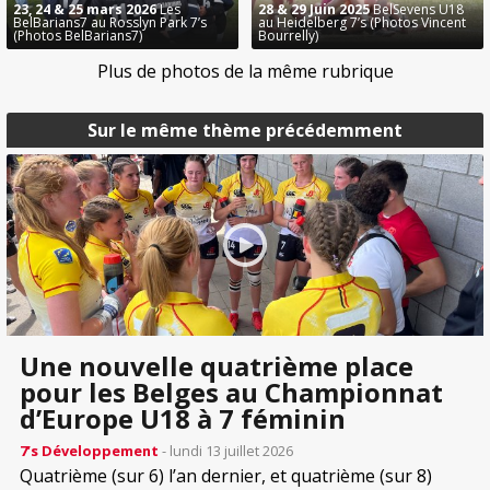
23, 24 & 25 mars 2026
Les
28 & 29 Juin 2025
BelSevens U18
BelBarians7 au Rosslyn Park 7’s
au Heidelberg 7’s (Photos Vincent
(Photos BelBarians7)
Bourrelly)
Plus de photos de la même rubrique
Sur le même thème précédemment
Une nouvelle quatrième place
pour les Belges au Championnat
d’Europe U18 à 7 féminin
7’s Développement
- lundi 13 juillet 2026
Quatrième (sur 6) l’an dernier, et quatrième (sur 8)