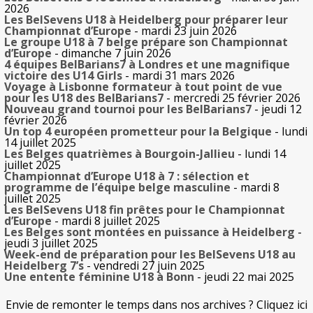
2026
Les BelSevens U18 à Heidelberg pour préparer leur
Championnat d’Europe
- mardi 23 juin 2026
Le groupe U18 à 7 belge prépare son Championnat
d’Europe
- dimanche 7 juin 2026
4 équipes BelBarians7 à Londres et une magnifique
victoire des U14 Girls
- mardi 31 mars 2026
Voyage à Lisbonne formateur à tout point de vue
pour les U18 des BelBarians7
- mercredi 25 février 2026
Nouveau grand tournoi pour les BelBarians7
- jeudi 12
février 2026
Un top 4 européen prometteur pour la Belgique
- lundi
14 juillet 2025
Les Belges quatrièmes à Bourgoin-Jallieu
- lundi 14
juillet 2025
Championnat d’Europe U18 à 7 : sélection et
programme de l’équipe belge masculine
- mardi 8
juillet 2025
Les BelSevens U18 fin prêtes pour le Championnat
d’Europe
- mardi 8 juillet 2025
Les Belges sont montées en puissance à Heidelberg
-
jeudi 3 juillet 2025
Week-end de préparation pour les BelSevens U18 au
Heidelberg 7’s
- vendredi 27 juin 2025
Une entente féminine U18 à Bonn
- jeudi 22 mai 2025
Envie de remonter le temps dans nos archives ? Cliquez ici