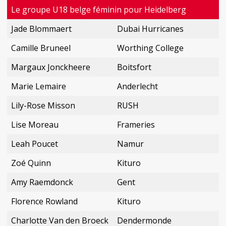
Le groupe U18 belge féminin pour Heidelberg
Jade Blommaert
Dubai Hurricanes
Camille Bruneel
Worthing College
Margaux Jonckheere
Boitsfort
Marie Lemaire
Anderlecht
Lily-Rose Misson
RUSH
Lise Moreau
Frameries
Leah Poucet
Namur
Zoé Quinn
Kituro
Amy Raemdonck
Gent
Florence Rowland
Kituro
Charlotte Van den Broeck
Dendermonde