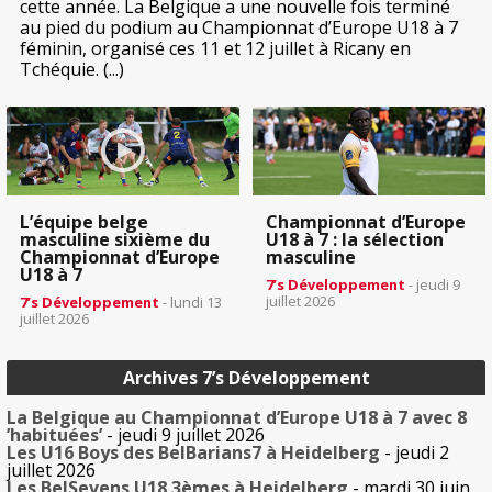
cette année. La Belgique a une nouvelle fois terminé
au pied du podium au Championnat d’Europe U18 à 7
féminin, organisé ces 11 et 12 juillet à Ricany en
Tchéquie. (...)
L’équipe belge
Championnat d’Europe
masculine sixième du
U18 à 7 : la sélection
Championnat d’Europe
masculine
U18 à 7
7’s Développement
- jeudi 9
juillet 2026
7’s Développement
- lundi 13
juillet 2026
Archives 7’s Développement
La Belgique au Championnat d’Europe U18 à 7 avec 8
’habituées’
- jeudi 9 juillet 2026
Les U16 Boys des BelBarians7 à Heidelberg
- jeudi 2
juillet 2026
Les BelSevens U18 3èmes à Heidelberg
- mardi 30 juin