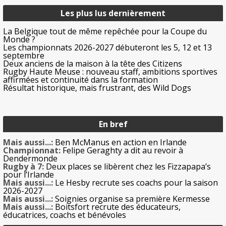
Les plus lus dernièrement
La Belgique tout de même repêchée pour la Coupe du
Monde ?
Les championnats 2026-2027 débuteront les 5, 12 et 13
septembre
Deux anciens de la maison à la tête des Citizens
Rugby Haute Meuse : nouveau staff, ambitions sportives
affirmées et continuité dans la formation
Résultat historique, mais frustrant, des Wild Dogs
En bref
Mais aussi...:
Ben McManus en action en Irlande
Championnat:
Felipe Geraghty a dit au revoir à
Dendermonde
Rugby à 7:
Deux places se libèrent chez les Fizzapapa’s
pour l’Irlande
Mais aussi...:
Le Hesby recrute ses coachs pour la saison
2026-2027
Mais aussi...:
Soignies organise sa première Kermesse
Mais aussi...:
Boitsfort recrute des éducateurs,
éducatrices, coachs et bénévoles