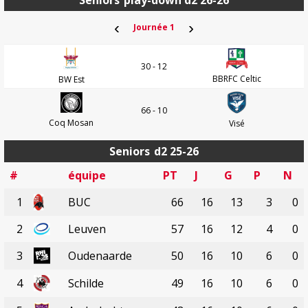
Seniors
play-down d2 26-26
‹
›
Journée 1
30 - 12
BBRFC Celtic
BW Est
66 - 10
Coq Mosan
Visé
Seniors
d2 25-26
#
équipe
PT
J
G
P
N
1
BUC
66
16
13
3
0
2
Leuven
57
16
12
4
0
3
Oudenaarde
50
16
10
6
0
4
Schilde
49
16
10
6
0