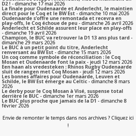
D2 !
- dimanche 17 mai 2026
La finale pour Oudenaarde et Anderlecht, le maintien
direct pour le Coq et le BW Est
- dimanche 10 mai 2026
Oudenaarde s’offre une remontada et recevra en
play-offs, le Coq échoue de peu
- dimanche 26 avril 2026
Anderlecht et Schilde assurent leur place en play-offs
- dimanche 19 avril 2026
Champion, le BUC va retrouver la D1 13 ans plus tard
-
dimanche 29 mars 2026
Le BUC à un petit point du titre, Anderlecht
renversant au BW Est
- dimanche 15 mars 2026
Un coq comme symbole de réconciliation : le Coq
Mosan et Oudenaarde font la paix
- jeudi 12 mars 2026
Een haan als vredesteken : Rhinos Rugby Oudenaarde
sluit de rangen met Coq Mosan
- jeudi 12 mars 2026
Les bonnes affaires pour Oudenaarde, Leuven et
Schilde, le BW Est émerge au Celtic
- dimanche 8 mars
2026
Le derby pour le Coq Mosan à Visé, suspense total
derrière le BUC
- dimanche 1er mars 2026
Le BUC plus proche que jamais de la D1
- dimanche 8
février 2026
Envie de remonter le temps dans nos archives ? Cliquez ici
!