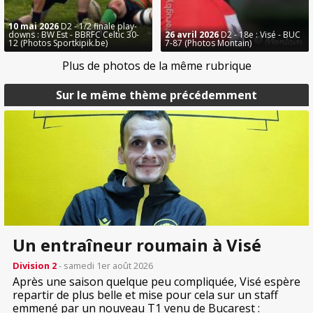
10 mai 2026
D2 - 1/2 finale play-
downs : BW Est - BBRFC Celtic 30-
26 avril 2026
D2 - 18e : Visé - BUC
12 (Photos Sportkipik.be)
7-87 (Photos Montain)
Plus de photos de la même rubrique
Sur le même thème précédemment
Un entraîneur roumain à Visé
Division 2
- samedi 1er août 2026
Après une saison quelque peu compliquée, Visé espère
repartir de plus belle et mise pour cela sur un staff
emmené par un nouveau T1 venu de Bucarest :