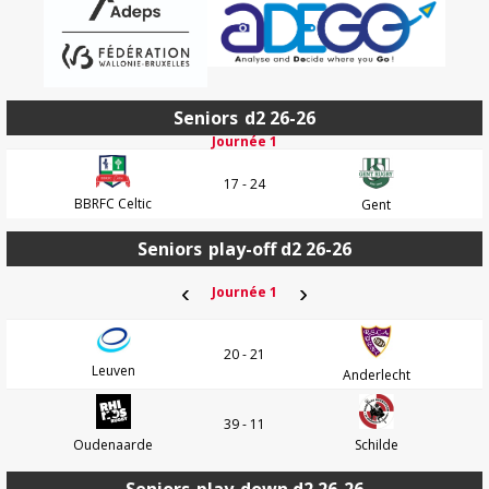
Seniors
d2 26-26
Journée 1
17 - 24
BBRFC Celtic
Gent
Seniors
play-off d2 26-26
‹
›
Journée 1
20 - 21
Leuven
Anderlecht
39 - 11
Oudenaarde
Schilde