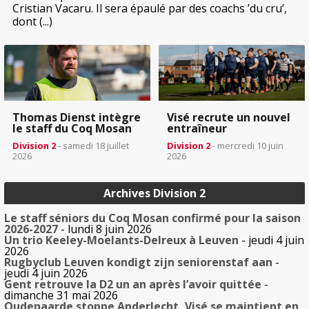
Cristian Vacaru. Il sera épaulé par des coachs ’du cru’,
dont (...)
Thomas Dienst intègre
Visé recrute un nouvel
le staff du Coq Mosan
entraîneur
Division 2
- samedi 18 juillet
Division 2
- mercredi 10 juin
2026
2026
Archives Division 2
Le staff séniors du Coq Mosan confirmé pour la saison
2026-2027
- lundi 8 juin 2026
Un trio Keeley-Moelants-Delreux à Leuven
- jeudi 4 juin
2026
Rugbyclub Leuven kondigt zijn seniorenstaf aan
-
jeudi 4 juin 2026
Gent retrouve la D2 un an après l’avoir quittée
-
dimanche 31 mai 2026
Oudenaarde stoppe Anderlecht, Visé se maintient en