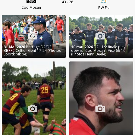
43 - 26
Coq Mosan
BW Est
31 Mai 2026
Barrage D2/D3 :
10 mai 2026
D2 - 1/2 finale play-
BBRFC Celtic - Gent 17-24 (Photos
downs : Coq Mosan - Visé 66-10
Sportkipik.be)
(Photos Henri Beele)