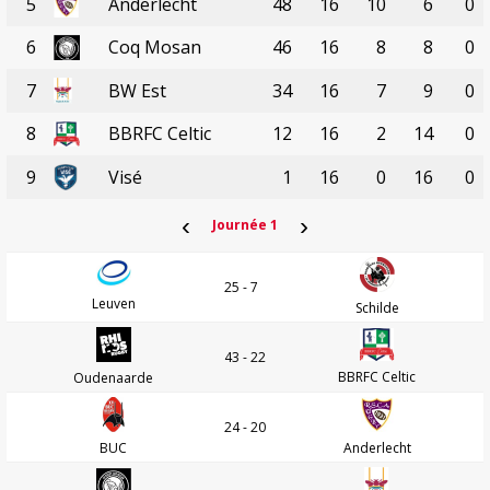
5
Anderlecht
48
16
10
6
0
6
Coq Mosan
46
16
8
8
0
7
BW Est
34
16
7
9
0
8
BBRFC Celtic
12
16
2
14
0
9
Visé
1
16
0
16
0
‹
›
Journée 1
25 - 7
Leuven
Schilde
43 - 22
BBRFC Celtic
Oudenaarde
24 - 20
BUC
Anderlecht