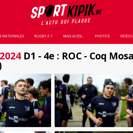
S NATIONALES
RUGBY À 7
MAIS AUSSI...
PHOTOS
VIDÉOS
 2024
D1 - 4e : ROC - Coq Mos
)