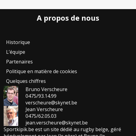
A propos de nous
Historique
L’équipe
Partenaires
Politique en matière de cookies
Quelques chiffres
Bruno Verscheure
0475/93.14.99
verscheure@skynet.be
Jean Verscheure
0475/62.05.03
jean.verscheure@skynet.be
Sportkipik.be est un site dédié au rugby belge, géré