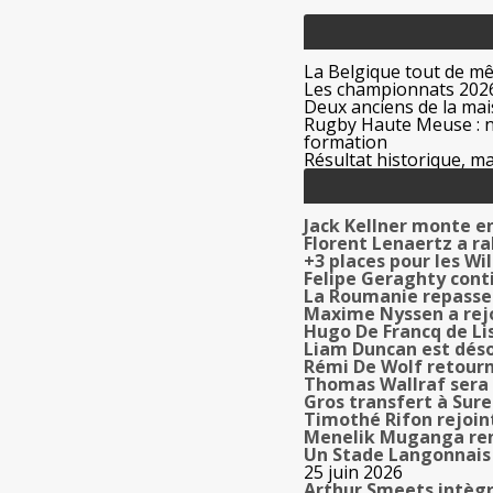
La Belgique tout de m
Les championnats 2026
Deux anciens de la mais
Rugby Haute Meuse : no
formation
Résultat historique, ma
Jack Kellner monte e
Florent Lenaertz a r
+3 places pour les Wi
Felipe Geraghty cont
La Roumanie repasse 
Maxime Nyssen a rej
Hugo De Francq de Li
Liam Duncan est déso
Rémi De Wolf retourn
Thomas Wallraf sera 
Gros transfert à Sur
Timothé Rifon rejoin
Menelik Muganga ren
Un Stade Langonnais 
25 juin 2026
Arthur Smeets intègr