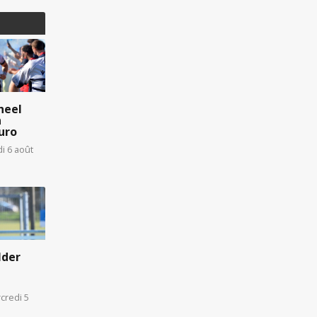
heel
n
uro
di 6 août
lder
credi 5