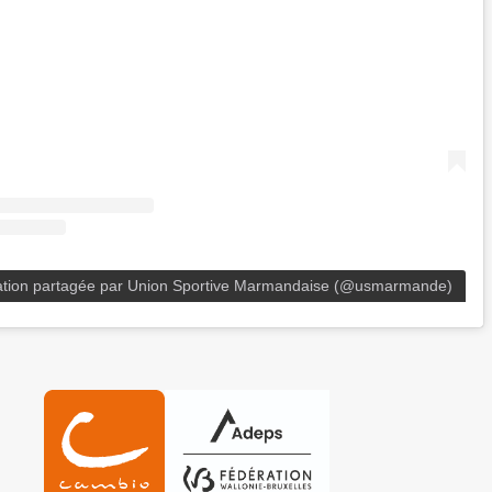
ation partagée par Union Sportive Marmandaise (@usmarmande)