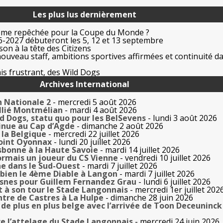
Les plus lus dernièrement
ême repêchée pour la Coupe du Monde ?
-2027 débuteront les 5, 12 et 13 septembre
on à la tête des Citizens
uveau staff, ambitions sportives affirmées et continuité da
is frustrant, des Wild Dogs
Archives International
n Nationale 2
- mercredi 5 août 2026
allié Montmélian
- mardi 4 août 2026
ld Dogs, statu quo pour les BelSevens
- lundi 3 août 2026
inue au Cap d’Agde
- dimanche 2 août 2026
la Belgique
- mercredi 22 juillet 2026
oint Oyonnax
- lundi 20 juillet 2026
sbonne à la Haute Savoie
- mardi 14 juillet 2026
rmais un joueur du CS Vienne
- vendredi 10 juillet 2026
e dans le Sud-Ouest
- mardi 7 juillet 2026
bien le 4ème Diable à Langon
- mardi 7 juillet 2026
esnes pour Guillem Fernandez Grau
- lundi 6 juillet 2026
t à son tour le Stade Langonnais
- mercredi 1er juillet 202
tre de Castres à La Hulpe
- dimanche 28 juin 2026
de plus en plus belge avec l’arrivée de Toon Deceuninck
e l’attelage du Stade Langonnais
- mercredi 24 juin 2026