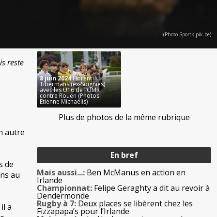
(Photo Sportkipik.be)
s reste
8 juin 2024
Florent
Tibermans (ex-Soignies)
avec les U16 de l’OMR
contre Rouen (Photos
Etienne Michaëlis)
Plus de photos de la même rubrique
n autre
En bref
s de
Mais aussi...:
Ben McManus en action en
ons au
Irlande
Championnat:
Felipe Geraghty a dit au revoir à
Dendermonde
Rugby à 7:
Deux places se libèrent chez les
il a
Fizzapapa’s pour l’Irlande