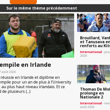
Sur le même thème précédemment
Brouillard, Van
et Tanusava e
renforts au Kit
International
- jeu
2026
empile en Irlande
7 août 2026
n réussie en Irlande et diplôme en
mpile pour un an de plus à l’University
 au plus haut niveau irlandais. Et ce
Thomas De Mo
de plusieurs (...)
prolonge en
Nationale 2
International
- mer
août 2026