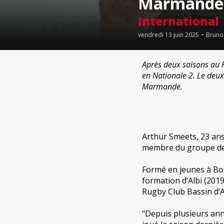
Marmande
International
-
vendredi 13 juin 2025
Bruno
Après deux saisons au 
en Nationale 2. Le deuxi
Marmande.
Arthur Smeets, 23 ans
membre du groupe des
Formé en jeunes à Boit
formation d’Albi (201
Rugby Club Bassin d’
"Depuis plusieurs anné