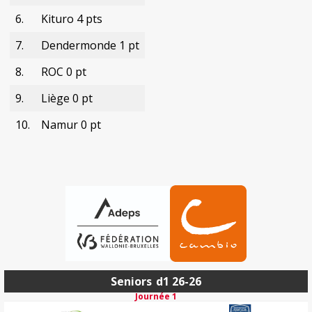
6.
Kituro 4 pts
7.
Dendermonde 1 pt
8.
ROC 0 pt
9.
Liège 0 pt
10.
Namur 0 pt
Seniors
d1 26-26
Journée 1