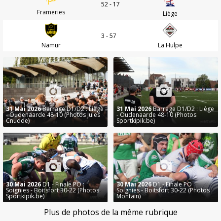
52 - 17
Frameries
Liège
3 - 57
Namur
La Hulpe
31 Mai 2026
Barrage D1/D2 : Liège
31 Mai 2026
Barrage D1/D2 : Liège
- Oudenaarde 48-10 (Photos Jules
- Oudenaarde 48-10 (Photos
Cnudde)
Sportkipik.be)
30 Mai 2026
D1 - Finale PO :
30 Mai 2026
D1 - Finale PO :
Soignies - Boitsfort 30-22 (Photos
Soignies - Boitsfort 30-22 (Photos
Sportkipik.be)
Montain)
Plus de photos de la même rubrique