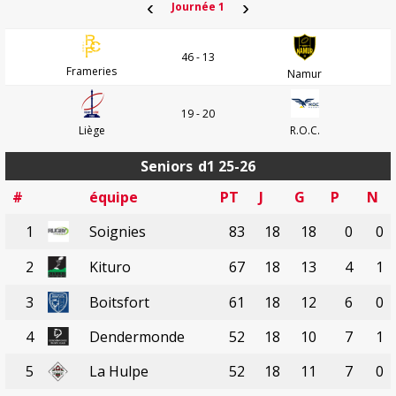
‹
›
Journée 1
46 - 13
Frameries
Namur
19 - 20
Liège
R.O.C.
Seniors
d1 25-26
#
équipe
PT
J
G
P
N
1
Soignies
83
18
18
0
0
2
Kituro
67
18
13
4
1
3
Boitsfort
61
18
12
6
0
4
Dendermonde
52
18
10
7
1
5
La Hulpe
52
18
11
7
0