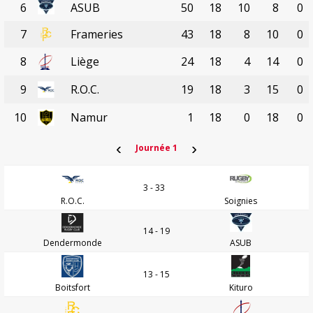
6
ASUB
50
18
10
8
0
7
Frameries
43
18
8
10
0
8
Liège
24
18
4
14
0
9
R.O.C.
19
18
3
15
0
10
Namur
1
18
0
18
0
‹
›
Journée 1
3 - 33
R.O.C.
Soignies
14 - 19
Dendermonde
ASUB
13 - 15
Boitsfort
Kituro