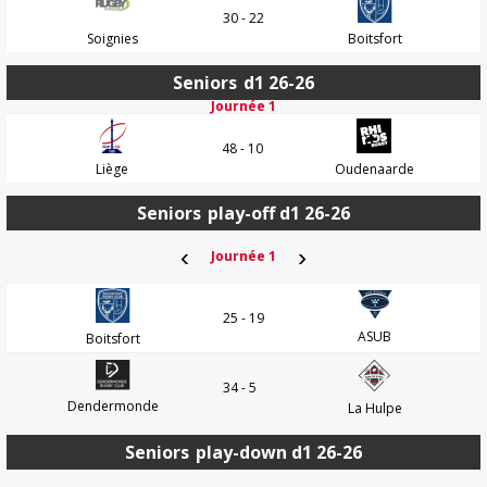
30 - 22
Soignies
Boitsfort
Seniors
d1 26-26
Journée 1
48 - 10
Liège
Oudenaarde
Seniors
play-off d1 26-26
‹
›
Journée 1
25 - 19
ASUB
Boitsfort
34 - 5
Dendermonde
La Hulpe
Seniors
play-down d1 26-26