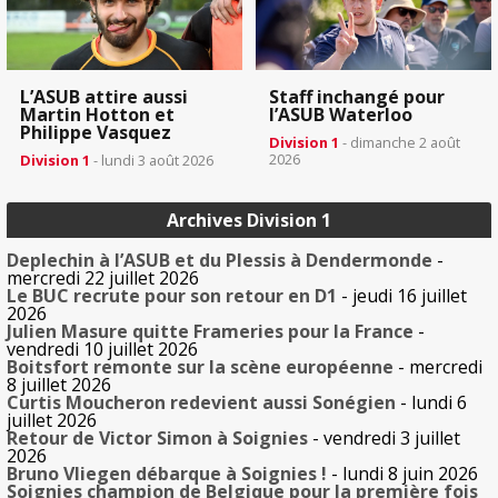
L’ASUB attire aussi
Staff inchangé pour
Martin Hotton et
l’ASUB Waterloo
Philippe Vasquez
Division 1
- dimanche 2 août
2026
Division 1
- lundi 3 août 2026
Archives Division 1
Deplechin à l’ASUB et du Plessis à Dendermonde
-
mercredi 22 juillet 2026
Le BUC recrute pour son retour en D1
- jeudi 16 juillet
2026
Julien Masure quitte Frameries pour la France
-
vendredi 10 juillet 2026
Boitsfort remonte sur la scène européenne
- mercredi
8 juillet 2026
Curtis Moucheron redevient aussi Sonégien
- lundi 6
juillet 2026
Retour de Victor Simon à Soignies
- vendredi 3 juillet
2026
Bruno Vliegen débarque à Soignies !
- lundi 8 juin 2026
Soignies champion de Belgique pour la première fois