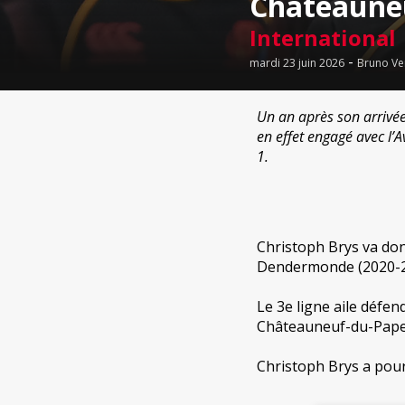
Châteaune
International
-
mardi 23 juin 2026
Bruno Ve
Un an après son arrivée 
en effet engagé avec l’
1.
Christoph Brys va don
Dendermonde (2020-202
Le 3e ligne aile défen
Châteauneuf-du-Pape
Christoph Brys a pour