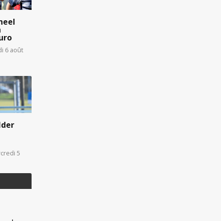
heel
n
uro
di 6 août
lder
credi 5