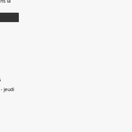
ns la
6
- jeudi