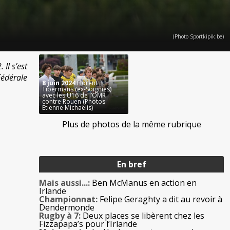
(Photo Sportkipik.be)
 Il s’est
Fédérale
8 juin 2024
Florent
Tibermans (ex-Soignies)
avec les U16 de l’OMR
contre Rouen (Photos
Etienne Michaëlis)
Plus de photos de la même rubrique
En bref
Mais aussi...:
Ben McManus en action en
Irlande
Championnat:
Felipe Geraghty a dit au revoir à
Dendermonde
Rugby à 7:
Deux places se libèrent chez les
Fizzapapa’s pour l’Irlande