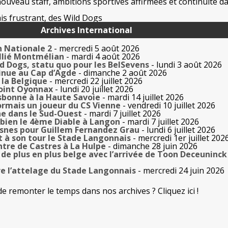
uveau staff, ambitions sportives affirmées et continuité da
is frustrant, des Wild Dogs
Archives International
n Nationale 2
- mercredi 5 août 2026
allié Montmélian
- mardi 4 août 2026
ld Dogs, statu quo pour les BelSevens
- lundi 3 août 2026
inue au Cap d’Agde
- dimanche 2 août 2026
la Belgique
- mercredi 22 juillet 2026
oint Oyonnax
- lundi 20 juillet 2026
sbonne à la Haute Savoie
- mardi 14 juillet 2026
rmais un joueur du CS Vienne
- vendredi 10 juillet 2026
e dans le Sud-Ouest
- mardi 7 juillet 2026
bien le 4ème Diable à Langon
- mardi 7 juillet 2026
esnes pour Guillem Fernandez Grau
- lundi 6 juillet 2026
t à son tour le Stade Langonnais
- mercredi 1er juillet 202
tre de Castres à La Hulpe
- dimanche 28 juin 2026
de plus en plus belge avec l’arrivée de Toon Deceuninck
e l’attelage du Stade Langonnais
- mercredi 24 juin 2026
de remonter le temps dans nos archives ? Cliquez ici !