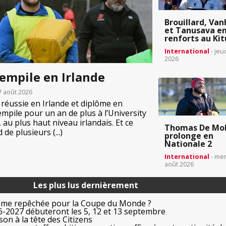
Brouillard, Van
et Tanusava e
renforts au Kit
International
- jeu
2026
empile en Irlande
7 août 2026
n réussie en Irlande et diplôme en
mpile pour un an de plus à l’University
 au plus haut niveau irlandais. Et ce
Thomas De Mo
de plusieurs (...)
prolonge en
Nationale 2
International
- mer
août 2026
Les plus lus dernièrement
ême repêchée pour la Coupe du Monde ?
-2027 débuteront les 5, 12 et 13 septembre
on à la tête des Citizens