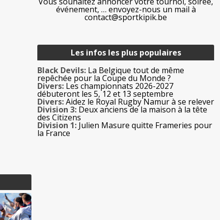
Vous souhaitez annoncer votre tournoi, soirée,
événement, … envoyez-nous un mail à
contact@sportkipik.be
Les infos les plus populaires
Black Devils:
La Belgique tout de même
𝘂 𝗽𝗮𝗽𝗲 (@asbc_officiel)
repêchée pour la Coupe du Monde ?
Divers:
Les championnats 2026-2027
débuteront les 5, 12 et 13 septembre
Divers:
Aidez le Royal Rugby Namur à se relever
Division 3:
Deux anciens de la maison à la tête
des Citizens
Division 1:
Julien Masure quitte Frameries pour
la France