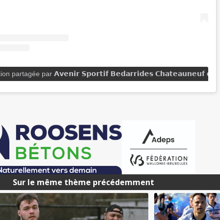
 partagée par 𝗔𝘃𝗲𝗻𝗶𝗿 𝗦𝗽𝗼𝗿𝘁𝗶𝗳 𝗕𝗲𝗱𝗮𝗿𝗿𝗶𝗱𝗲𝘀 𝗖𝗵𝗮𝘁𝗲𝗮𝘂𝗻𝗲𝘂𝗳 𝗱
Sur le même thème précédemment