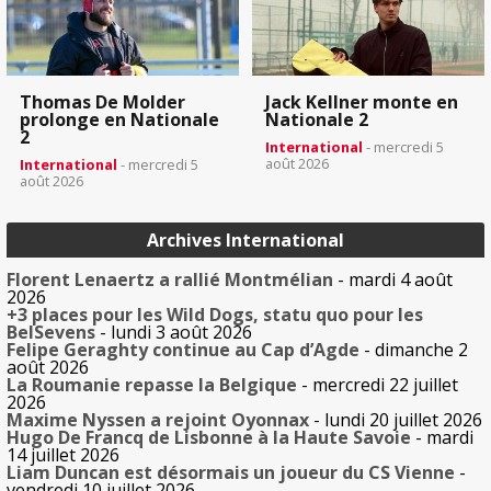
Thomas De Molder
Jack Kellner monte en
prolonge en Nationale
Nationale 2
2
International
- mercredi 5
août 2026
International
- mercredi 5
août 2026
Archives International
Florent Lenaertz a rallié Montmélian
- mardi 4 août
2026
+3 places pour les Wild Dogs, statu quo pour les
BelSevens
- lundi 3 août 2026
Felipe Geraghty continue au Cap d’Agde
- dimanche 2
août 2026
La Roumanie repasse la Belgique
- mercredi 22 juillet
2026
Maxime Nyssen a rejoint Oyonnax
- lundi 20 juillet 2026
Hugo De Francq de Lisbonne à la Haute Savoie
- mardi
14 juillet 2026
Liam Duncan est désormais un joueur du CS Vienne
-
vendredi 10 juillet 2026