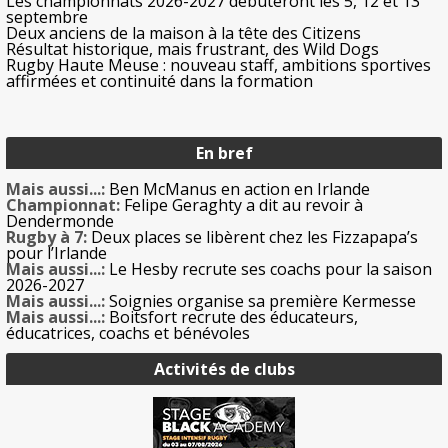
Les championnats 2026-2027 débuteront les 5, 12 et 13
septembre
Deux anciens de la maison à la tête des Citizens
Résultat historique, mais frustrant, des Wild Dogs
Rugby Haute Meuse : nouveau staff, ambitions sportives
affirmées et continuité dans la formation
En bref
Mais aussi...:
Ben McManus en action en Irlande
Championnat:
Felipe Geraghty a dit au revoir à
Dendermonde
Rugby à 7:
Deux places se libèrent chez les Fizzapapa’s
pour l’Irlande
Mais aussi...:
Le Hesby recrute ses coachs pour la saison
2026-2027
Mais aussi...:
Soignies organise sa première Kermesse
Mais aussi...:
Boitsfort recrute des éducateurs,
éducatrices, coachs et bénévoles
Activités de clubs