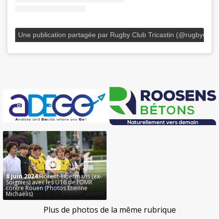
Une publication partagée par Rugby Club Tricastin (@rugbyclubtr
8 juin 2024
Florent Tibermans (ex-
Soignies) avec les U16 de l’OMR
contre Rouen (Photos Etienne
Michaëlis)
Plus de photos de la même rubrique