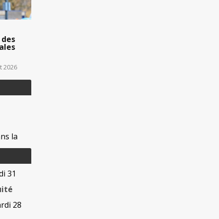
 des
ales
t 2026
ns la
di 31
uité
rdi 28