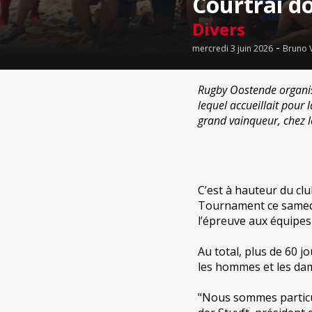
Courtrai d
Divers
-
mercredi 3 juin 2026
Bruno 
Rugby Oostende organis
lequel accueillait pour 
grand vainqueur, chez
C’est à hauteur du cl
Tournament ce samedi
l’épreuve aux équipes
Au total, plus de 60 j
les hommes et les dame
"Nous sommes particul