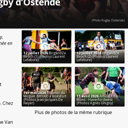
gby d’Ostende
(Photo Rugby Oostende)
y,
rnée en
12 juillet 2026
BrigandZe
12 juillet 2026
BrigandZe
Beach (1) (Photos Laurent
Beach (2) (Photos Laurent
Lefebvre)
Lefebvre)
t
1er mai 2026
Tournoi du
Muguet (MIXAR) à Boitsfort
11 avril 2026
Amical U18 :
(Photos Jean-Jacques De
Mons - Haverfordwest
e. Chez
Neyer)
(Photos Agnès Ghigny)
Plus de photos de la même rubrique
he Van