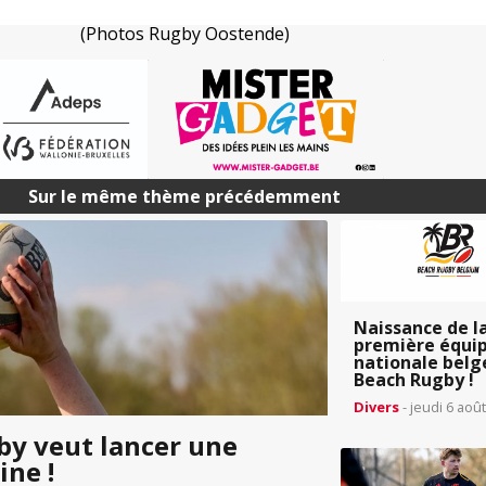
(Photos Rugby Oostende)
Sur le même thème précédemment
Naissance de l
première équi
nationale belg
Beach Rugby !
Divers
- jeudi 6 aoû
y veut lancer une
ine !