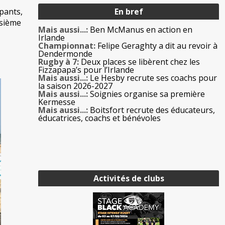
En bref
pants,
isième
Mais aussi...:
Ben McManus en action en
Irlande
Championnat:
Felipe Geraghty a dit au revoir à
Dendermonde
Rugby à 7:
Deux places se libèrent chez les
Fizzapapa’s pour l’Irlande
Mais aussi...:
Le Hesby recrute ses coachs pour
la saison 2026-2027
Mais aussi...:
Soignies organise sa première
Kermesse
Mais aussi...:
Boitsfort recrute des éducateurs,
éducatrices, coachs et bénévoles
Activités de clubs