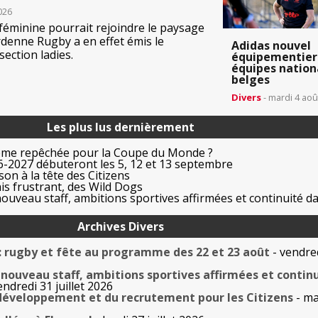
026
féminine pourrait rejoindre le paysage
rdenne Rugby a en effet émis le
Adidas nouvel
section ladies.
équipementier
équipes nation
belges
Divers
- mardi 4 aoû
Les plus lus dernièrement
ême repêchée pour la Coupe du Monde ?
-2027 débuteront les 5, 12 et 13 septembre
on à la tête des Citizens
is frustrant, des Wild Dogs
uveau staff, ambitions sportives affirmées et continuité da
Archives Divers
 : rugby et fête au programme des 22 et 23 août
- vendre
nouveau staff, ambitions sportives affirmées et contin
endredi 31 juillet 2026
développement et du recrutement pour les Citizens
- ma