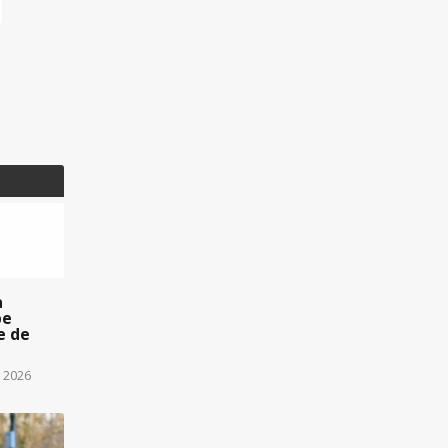
a
pe
e de
t 2026