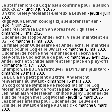
Le staff séniors du Coq Mosan confirmé pour la saison
2026-2027
- lundi 8 juin 2026
Un trio Keeley-Moelants-Delreux à Leuven
- jeudi 4 juin
2026
Rugbyclub Leuven kondigt zijn seniorenstaf aan
-
jeudi 4 juin 2026
Gent retrouve la D2 un an après l’avoir quittée
-
dimanche 31 mai 2026
Oudenaarde stoppe Anderlecht, Visé se maintient en
D2 !
- dimanche 17 mai 2026
La finale pour Oudenaarde et Anderlecht, le maintien
direct pour le Coq et le BW Est
- dimanche 10 mai 2026
Oudenaarde s’offre une remontada et recevra en
play-offs, le Coq échoue de peu
- dimanche 26 avril 2026
Anderlecht et Schilde assurent leur place en play-offs
- dimanche 19 avril 2026
Champion, le BUC va retrouver la D1 13 ans plus tard
-
dimanche 29 mars 2026
Le BUC à un petit point du titre, Anderlecht
renversant au BW Est
- dimanche 15 mars 2026
Un coq comme symbole de réconciliation : le Coq
Mosan et Oudenaarde font la paix
- jeudi 12 mars 2026
Een haan als vredesteken : Rhinos Rugby Oudenaarde
sluit de rangen met Coq Mosan
- jeudi 12 mars 2026
Les bonnes affaires pour Oudenaarde, Leuven et
Schilde, le BW Est émerge au Celtic
- dimanche 8 mars
2026