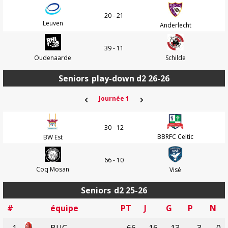
20 - 21
Leuven
Anderlecht
39 - 11
Oudenaarde
Schilde
Seniors
play-down d2 26-26
‹
›
Journée 1
30 - 12
BBRFC Celtic
BW Est
66 - 10
Coq Mosan
Visé
Seniors
d2 25-26
#
équipe
PT
J
G
P
N
1
BUC
66
16
13
3
0