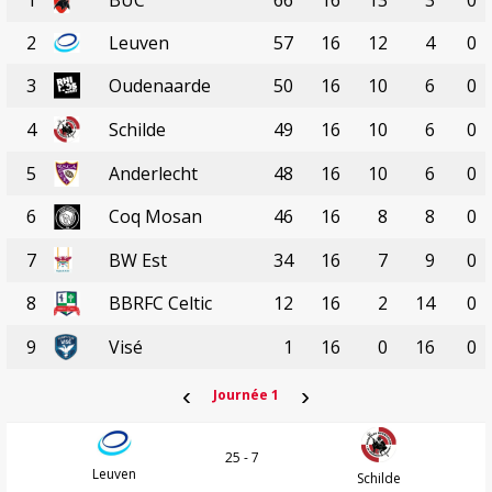
2
Leuven
57
16
12
4
0
3
Oudenaarde
50
16
10
6
0
4
Schilde
49
16
10
6
0
5
Anderlecht
48
16
10
6
0
6
Coq Mosan
46
16
8
8
0
7
BW Est
34
16
7
9
0
8
BBRFC Celtic
12
16
2
14
0
9
Visé
1
16
0
16
0
‹
›
Journée 1
25 - 7
Leuven
Schilde