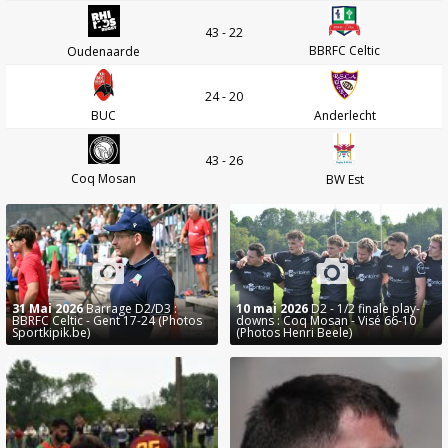
43 - 22
BBRFC Celtic
Oudenaarde
24 - 20
BUC
Anderlecht
43 - 26
Coq Mosan
BW Est
31 Mai 2026
Barrage D2/D3 :
10 mai 2026
D2 - 1/2 finale play-
BBRFC Celtic - Gent 17-24 (Photos
downs : Coq Mosan - Visé 66-10
Sportkipik.be)
(Photos Henri Beele)