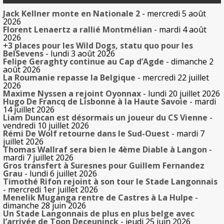
Jack Kellner monte en Nationale 2
- mercredi 5 août
2026
Florent Lenaertz a rallié Montmélian
- mardi 4 août
2026
+3 places pour les Wild Dogs, statu quo pour les
BelSevens
- lundi 3 août 2026
Felipe Geraghty continue au Cap d’Agde
- dimanche 2
août 2026
La Roumanie repasse la Belgique
- mercredi 22 juillet
2026
Maxime Nyssen a rejoint Oyonnax
- lundi 20 juillet 2026
Hugo De Francq de Lisbonne à la Haute Savoie
- mardi
14 juillet 2026
Liam Duncan est désormais un joueur du CS Vienne
-
vendredi 10 juillet 2026
Rémi De Wolf retourne dans le Sud-Ouest
- mardi 7
juillet 2026
Thomas Wallraf sera bien le 4ème Diable à Langon
-
mardi 7 juillet 2026
Gros transfert à Suresnes pour Guillem Fernandez
Grau
- lundi 6 juillet 2026
Timothé Rifon rejoint à son tour le Stade Langonnais
- mercredi 1er juillet 2026
Menelik Muganga rentre de Castres à La Hulpe
-
dimanche 28 juin 2026
Un Stade Langonnais de plus en plus belge avec
l’arrivée de Toon Deceuninck
- jeudi 25 juin 2026