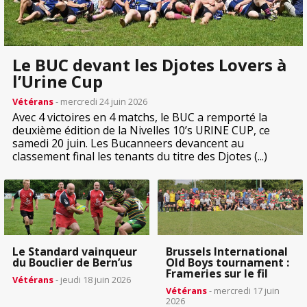
Le BUC devant les Djotes Lovers à
l’Urine Cup
Vétérans
- mercredi 24 juin 2026
Avec 4 victoires en 4 matchs, le BUC a remporté la
deuxième édition de la Nivelles 10’s URINE CUP, ce
samedi 20 juin. Les Bucanneers devancent au
classement final les tenants du titre des Djotes (...)
Le Standard vainqueur
Brussels International
du Bouclier de Bern’us
Old Boys tournament :
Frameries sur le fil
Vétérans
- jeudi 18 juin 2026
Vétérans
- mercredi 17 juin
2026