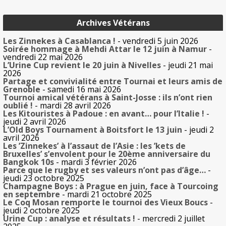
Archives Vétérans
Les Zinnekes à Casablanca !
- vendredi 5 juin 2026
Soirée hommage à Mehdi Attar le 12 juin à Namur
-
vendredi 22 mai 2026
L’Urine Cup revient le 20 juin à Nivelles
- jeudi 21 mai
2026
Partage et convivialité entre Tournai et leurs amis de
Grenoble
- samedi 16 mai 2026
Tournoi amical vétérans à Saint-Josse : ils n’ont rien
oublié !
- mardi 28 avril 2026
Les Kitouristes à Padoue : en avant… pour l’Italie !
-
jeudi 2 avril 2026
L’Old Boys Tournament à Boitsfort le 13 juin
- jeudi 2
avril 2026
Les ’Zinnekes’ à l’assaut de l’Asie : les ’kets de
Bruxelles’ s’envolent pour le 20ème anniversaire du
Bangkok 10s
- mardi 3 février 2026
Parce que le rugby et ses valeurs n’ont pas d’âge…
-
jeudi 23 octobre 2025
Champagne Boys : à Prague en juin, face à Tourcoing
en septembre
- mardi 21 octobre 2025
Le Coq Mosan remporte le tournoi des Vieux Boucs
-
jeudi 2 octobre 2025
Urine Cup : analyse et résultats !
- mercredi 2 juillet