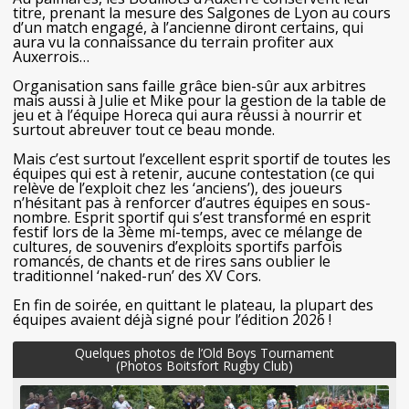
titre, prenant la mesure des Salgones de Lyon au cours
d’un match engagé, à l’ancienne diront certains, qui
aura vu la connaissance du terrain profiter aux
Auxerrois…
Organisation sans faille grâce bien-sûr aux arbitres
mais aussi à Julie et Mike pour la gestion de la table de
jeu et à l’équipe Horeca qui aura réussi à nourrir et
surtout abreuver tout ce beau monde.
Mais c’est surtout l’excellent esprit sportif de toutes les
équipes qui est à retenir, aucune contestation (ce qui
relève de l’exploit chez les ‘anciens’), des joueurs
n’hésitant pas à renforcer d’autres équipes en sous-
nombre. Esprit sportif qui s’est transformé en esprit
festif lors de la 3ème mi-temps, avec ce mélange de
cultures, de souvenirs d’exploits sportifs parfois
romancés, de chants et de rires sans oublier le
traditionnel ‘naked-run’ des XV Cors.
En fin de soirée, en quittant le plateau, la plupart des
équipes avaient déjà signé pour l’édition 2026 !
Quelques photos de l’Old Boys Tournament
(Photos Boitsfort Rugby Club)