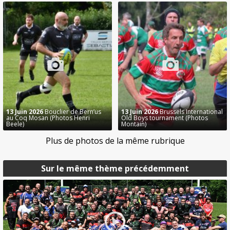
13 Juin 2026
Bouclier de Bern’us
13 Juin 2026
Brussels International
au Coq Mosan (Photos Henri
Old Boys tournament (Photos
Beele)
Montain)
Plus de photos de la même rubrique
Sur le même thème précédemment