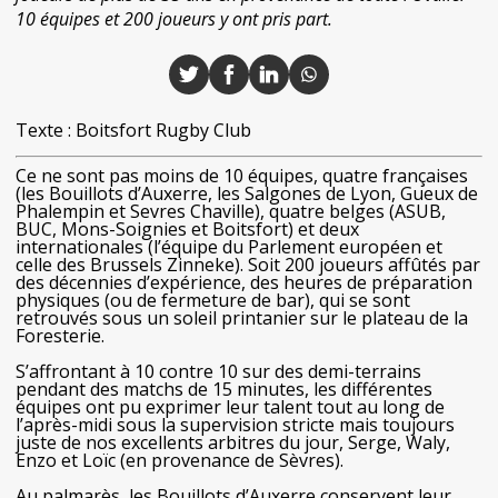
10 équipes et 200 joueurs y ont pris part.
Texte : Boitsfort Rugby Club
Ce ne sont pas moins de 10 équipes, quatre françaises
(les Bouillots d’Auxerre, les Salgones de Lyon, Gueux de
Phalempin et Sevres Chaville), quatre belges (ASUB,
BUC, Mons-Soignies et Boitsfort) et deux
internationales (l’équipe du Parlement européen et
celle des Brussels Zinneke). Soit 200 joueurs affûtés par
des décennies d’expérience, des heures de préparation
physiques (ou de fermeture de bar), qui se sont
retrouvés sous un soleil printanier sur le plateau de la
Foresterie.
S’affrontant à 10 contre 10 sur des demi-terrains
pendant des matchs de 15 minutes, les différentes
équipes ont pu exprimer leur talent tout au long de
l’après-midi sous la supervision stricte mais toujours
juste de nos excellents arbitres du jour, Serge, Waly,
Enzo et Loïc (en provenance de Sèvres).
Au palmarès, les Bouillots d’Auxerre conservent leur