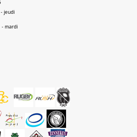
6
- jeudi
e
- mardi