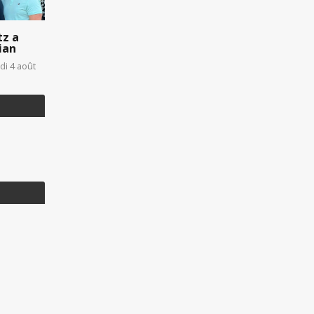
tz a
ian
di 4 août