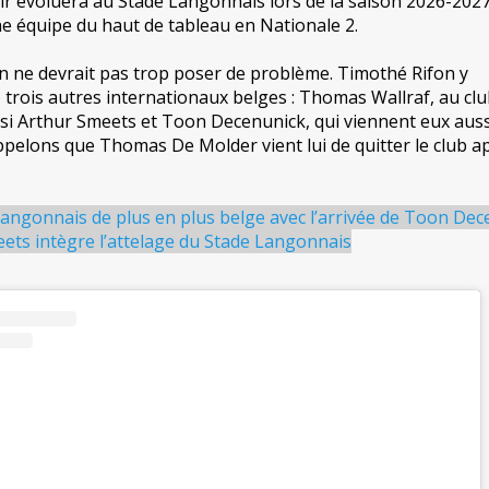
oir évoluera au Stade Langonnais lors de la saison 2026-202
e équipe du haut de tableau en Nationale 2.
on ne devrait pas trop poser de problème. Timothé Rifon y
 trois autres internationaux belges : Thomas Wallraf, au cl
si Arthur Smeets et Toon Decenunick, qui viennent eux auss
Rappelons que Thomas De Molder vient lui de quitter le club a
angonnais de plus en plus belge avec l’arrivée de Toon Dec
ets intègre l’attelage du Stade Langonnais