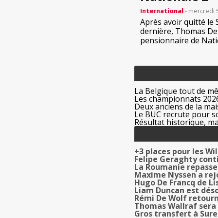
International
- mercredi 
Après avoir quitté le
dernière, Thomas De 
pensionnaire de Natio
La Belgique tout de m
Les championnats 2026
Deux anciens de la mais
Le BUC recrute pour s
Résultat historique, ma
+3 places pour les Wi
Felipe Geraghty cont
La Roumanie repasse 
Maxime Nyssen a rej
Hugo De Francq de Li
Liam Duncan est déso
Rémi De Wolf retourn
Thomas Wallraf sera 
Gros transfert à Sur