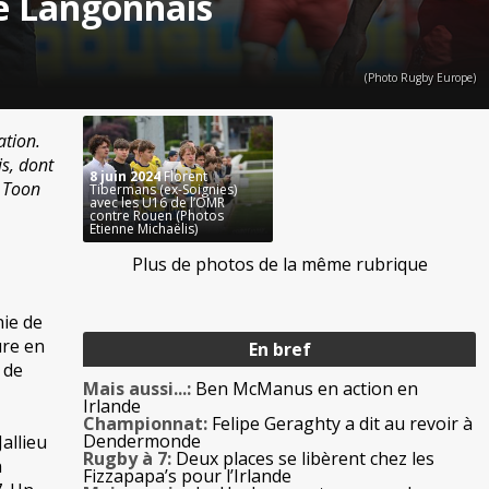
de Langonnais
(Photo Rugby Europe)
ation.
is, dont
8 juin 2024
Florent
t Toon
Tibermans (ex-Soignies)
avec les U16 de l’OMR
contre Rouen (Photos
Etienne Michaëlis)
Plus de photos de la même rubrique
nie de
ure en
En bref
 de
Mais aussi...:
Ben McManus en action en
Irlande
Championnat:
Felipe Geraghty a dit au revoir à
Dendermonde
allieu
Rugby à 7:
Deux places se libèrent chez les
n
Fizzapapa’s pour l’Irlande