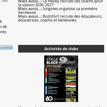
7. Un
Mais aussi...:
Le Hesby recrute ses coachs pour
la saison 2026-2027
Mais aussi...:
Soignies organise sa première
Kermesse
Mais aussi...:
Boitsfort recrute des éducateurs,
éducatrices, coachs et bénévoles
ub
i de
près
euninck
Activités de clubs