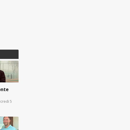
onte
credi 5