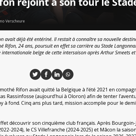
fon rejoint à son tour le Sta
no Verscheure
 avait déjà été entériné. Il restait à connaître sa nouvelle destin
hé Rifon, 24 ans, poursuit en effet sa carrière au Stade Langonna
ue internationale belge de cette intersaison après Arthur Smeets e
mothé Rifon avait quitté la Belgique à l’été 2021 en compag
as Rassinfosse (aujourd’hui à Oloron) afin de tenter l’avent
by à fond. Cinq ans plus tard, mission accomplie pour le demi
ffet découvrir son cinquième club français. Après Bourgoin-J
2022-2024), le CS Villefranche (2024-2025) et Mâcon la saiso