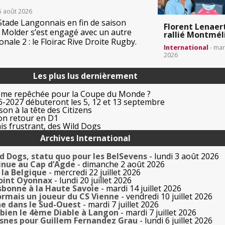
5 août 2026
 Stade Langonnais en fin de saison
Florent Lenaer
Molder s’est engagé avec un autre
rallié Montmél
nale 2 : le Floirac Rive Droite Rugby.
International
- mar
2026
Les plus lus dernièrement
ême repêchée pour la Coupe du Monde ?
-2027 débuteront les 5, 12 et 13 septembre
on à la tête des Citizens
on retour en D1
is frustrant, des Wild Dogs
Archives International
ld Dogs, statu quo pour les BelSevens
- lundi 3 août 2026
inue au Cap d’Agde
- dimanche 2 août 2026
la Belgique
- mercredi 22 juillet 2026
oint Oyonnax
- lundi 20 juillet 2026
sbonne à la Haute Savoie
- mardi 14 juillet 2026
rmais un joueur du CS Vienne
- vendredi 10 juillet 2026
e dans le Sud-Ouest
- mardi 7 juillet 2026
bien le 4ème Diable à Langon
- mardi 7 juillet 2026
esnes pour Guillem Fernandez Grau
- lundi 6 juillet 2026