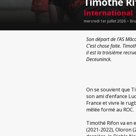
Timothé Ri
International
-
mercredi 1er juillet 2026
Bru
Son départ de l’AS Mâcon
C’est chose faite. Timot
il est la troisième recr
Deceuninck.
On se souvient que Ti
son ami d’enfance Luc
France et vivre le rug
mêlée formé au ROC.
Timothé Rifon va en e
(2021-2022), Oloron (