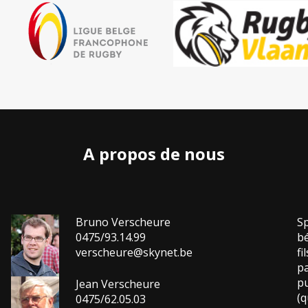
A propos de nous
Bruno Verscheure
Sp
0475/93.14.99
bé
verscheure@skynet.be
fi
pa
pu
Jean Verscheure
(q
0475/62.05.03