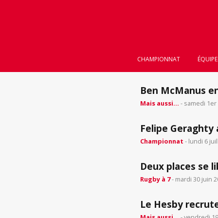
CHAMPIONNAT
ÉQUIPE
Ben McManus en 
Mais aussi...
- samedi 1er
Felipe Geraghty 
Championnat
- lundi 6 jui
Deux places se li
Rugby à 7
- mardi 30 juin 
Le Hesby recrute
Mais aussi...
- vendredi 19