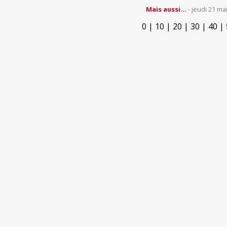
Mais aussi...
- jeudi 21 ma
0
|
10
|
20
|
30
|
40
|