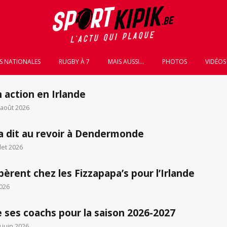
S NATIONALES
RUGBY À 7
MAIS AUSSI...
PHOTOS
VIDÉOS
action en Irlande
 août 2026
a dit au revoir à Dendermonde
llet 2026
bèrent chez les Fizzapapa’s pour l’Irlande
2026
 ses coachs pour la saison 2026-2027
 juin 2026