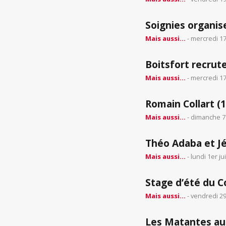
Soignies organi
Mais aussi...
- mercredi 17
Boitsfort recrut
Mais aussi...
- mercredi 17
Romain Collart (
Mais aussi...
- dimanche 7 
Théo Adaba et J
Mais aussi...
- lundi 1er ju
Stage d’été du C
Mais aussi...
- vendredi 2
Les Matantes au