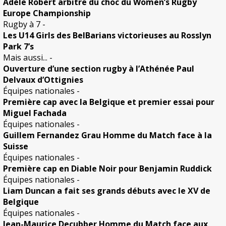
Adèle Robert arbitre du choc du Women’s Rugby
Europe Championship
Rugby à 7
-
Les U14 Girls des BelBarians victorieuses au Rosslyn
Park 7’s
Mais aussi...
-
Ouverture d’une section rugby à l’Athénée Paul
Delvaux d’Ottignies
Équipes nationales
-
Première cap avec la Belgique et premier essai pour
Miguel Fachada
Équipes nationales
-
Guillem Fernandez Grau Homme du Match face à la
Suisse
Équipes nationales
-
Première cap en Diable Noir pour Benjamin Ruddick
Équipes nationales
-
Liam Duncan a fait ses grands débuts avec le XV de
Belgique
Équipes nationales
-
Jean-Maurice Decubber Homme du Match face aux