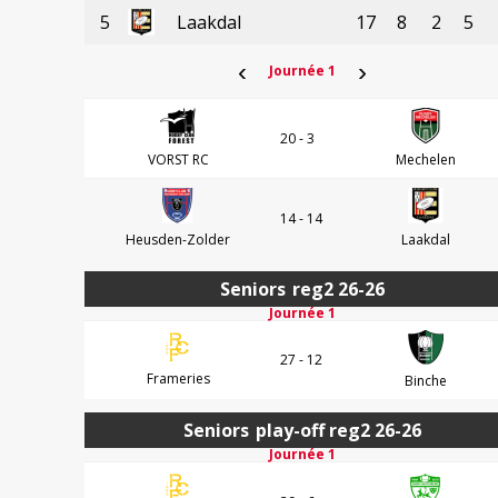
5
Laakdal
17
8
2
5
‹
›
Journée 1
20 - 3
VORST RC
Mechelen
14 - 14
Heusden-Zolder
Laakdal
Seniors
reg2 26-26
Journée 1
27 - 12
Frameries
Binche
Seniors
play-off reg2 26-26
Journée 1