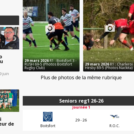
o
29 mars 2026
R1 : Boitsfort 3 -
au
RUSH 69-5 (Photos Boitsfort
29 mars 2026
R1 : Charleroi 
Rugby Club)
Hesby 89-5 (Photos Nackita)
9 juin
Plus de photos de la même rubrique
Seniors
reg1 26-26
Journée 1
i
29 - 26
eur de
Boitsfort
R.O.C.