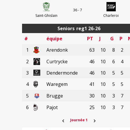
36 - 7
Saint-Ghislain
Charleroi
Seniors
reg1 26-26
#
équipe
PT
J
G
P
1
Arendonk
63
10
8
2
2
Curtrycke
46
10
6
4
3
Dendermonde
46
10
5
5
4
Waregem
41
10
5
5
5
Brugge
30
10
3
7
6
Pajot
25
10
3
7
‹
›
Journée 1