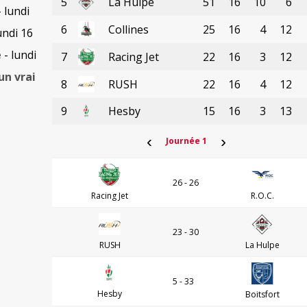
5
La Hulpe
51
16
10
6
 lundi
6
Collines
25
16
4
12
undi 16
e
- lundi
7
Racing Jet
22
16
3
12
un vrai
8
RUSH
22
16
4
12
9
Hesby
15
16
3
13
‹
›
Journée 1
26 - 26
Racing Jet
R.O.C.
23 - 30
RUSH
La Hulpe
5 - 33
Hesby
Boitsfort