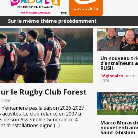
Sur le même thème précédemment
Un nouveau tri
d’entraîneurs 
RUSH
Régionales
- mardi 
2026
our le Rugby Club Forest
et 2026
 n’entamera pas la saison 2026-2027
 activités. Le club relancé en 2007 a
ors de son Assemblée Générale ce 4
Marco Morasch
 d’installations digne (...)
nouvel entraîn
Saint-Ghislain