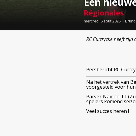
Een nieuwe
Régionales
-
mercredi 6 août 2025
Bruno
RC Curtrycke heeft zijn
Persbericht RC Curtr
Na het vertrek van Be
voorgesteld voor hun
Parvez Naidoo T1 (Zui
spelers komend seizo
Veel succes heren !