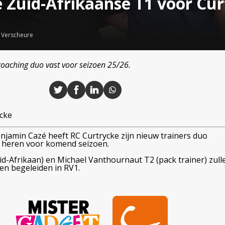
 Zuid-Afrikaanse T1 voor Cur
 Verscheure
 coaching duo vast voor seizoen 25/26.
ycke
njamin Cazé heeft RC Curtrycke zijn nieuw trainers duo
 heren voor komend seizoen.
d-Afrikaan) en Michael Vanthournaut T2 (pack trainer) zull
en begeleiden in RV1.