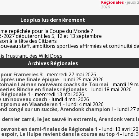
Régionales
- jeudi 
2026
Les plus lus dernièrement
ême repêchée pour la Coupe du Monde ?
-2027 débuteront les 5, 12 et 13 septembre
on à la tête des Citizens
uveau staff, ambitions sportives affirmées et continuité da
is frustrant, des Wild Dogs
Archives Régionales
 pour Frameries 3
- mercredi 27 mai 2026
 après une finale épique
- lundi 25 mai 2026
 Romain Laiman nouveaux coachs de Tournai
- mardi 19 m
meries-Binche en finales régionales
- lundi 18 mai 2026
e Régionale 1
- mercredi 13 mai 2026
te un nouveau coach
- lundi 4 mai 2026
t promu en Vlaanderen 1
- lundi 4 mai 2026
rend congé sur un succès, Arendonk champion !
- lundi 27 a
 dernier carré, le Jet sauvé in extremis, Arendonk vers l
ecevront en demi-finales de Régionale 1
- lundi 13 avril 2
 espoir, La Hulpe revient dans la course au top 4
- lundi 