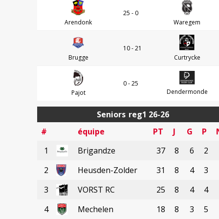
25 - 0
Arendonk
Waregem
10 - 21
Brugge
Curtrycke
0 - 25
Dendermonde
Pajot
Seniors
reg1 26-26
#
équipe
PT
J
G
P
1
Brigandze
37
8
6
2
2
Heusden-Zolder
31
8
4
3
3
VORST RC
25
8
4
4
4
Mechelen
18
8
3
5