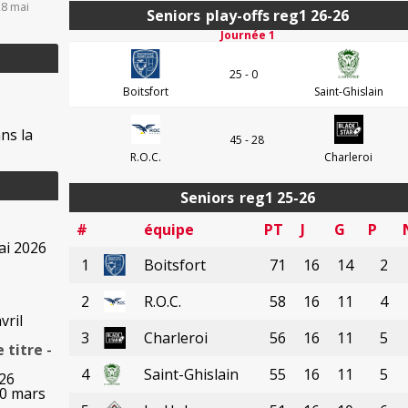
28 mai
Seniors
play-offs reg1 26-26
Journée 1
25 - 0
Boitsfort
Saint-Ghislain
ns la
45 - 28
R.O.C.
Charleroi
Seniors
reg1 25-26
#
équipe
PT
J
G
P
ai 2026
1
Boitsfort
71
16
14
2
2
R.O.C.
58
16
11
4
vril
3
Charleroi
56
16
11
5
e titre
-
4
Saint-Ghislain
55
16
11
5
026
30 mars