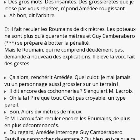
Des gros mots. Des insanités. Des grossièretés que je
n’ose pas vous répéter, répond Amédée rougissant.
Ah bon, dit l’arbitre.
Et il fait reculer les Roumains de dix mètres. Les poteaux
ne sont plus qu’à quarante mètres et Guy Camberabero
(***) se prépare à botter la pénalité.
Mais le Roumain, qui ne comprend décidément pas,
demande à nouveau des explications. Il élève la voix, fait
des gestes.
Ça alors, renchérit Amédée. Quel culot. Je n’ai jamais
vu un personnage aussi grossier sur un terrain !
Il dit encore des cochonneries ? S’enquiert M. Lacroix.
Oh la la ! Pire que tout. C’est pas croyable, un type
pareil.
Bon. Alors dix mètres de mieux.
Et M. Lacroix fait reculer encore les Roumains, de plus
en plus décontenancés.
Du regard, Amédée interroge Guy Camberabero.
Faut-il se rapprocher davantage ? Ou bien, est-ce que ça