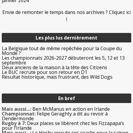
janvier 2024
Envie de remonter le temps dans nos archives ? Cliquez ici
!
Les plus lus dernièrement
La Belgique tout de même repêchée pour la Coupe du
Monde ?
Les championnats 2026-2027 débuteront les 5, 12 et 13
septembre
Deux anciens de la maison à la tête des Citizens
Le BUC recrute pour son retour en D1
Résultat historique, mais frustrant, des Wild Dogs
En bref
Mais aussi...:
Ben McManus en action en Irlande
Championnat:
Felipe Geraghty a dit au revoir à
Dendermonde
Rugby à 7:
Deux places se libèrent chez les Fizzapapa’s
pour l’Irlande
Mais aussi...:
Le Hesby recrute ses coachs pour la saison