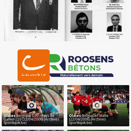
Oldies
Belgique U20 - Pays de
Oldies
Belgique - Malte
Galles U20 (22/04/2006) (Archives
(22/04/2006) (Archives
Sportkipik.be)
Sportkipik.be)