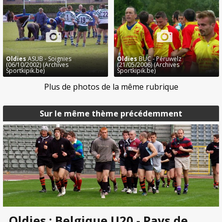
Oldies
ASUB - Soignies
Oldies
BUC - Péruwelz
(06/10/2002) (Archives
(21/05/2006) (Archives
Sportkipik.be)
Sportkipik.be)
Plus de photos de la même rubrique
Sur le même thème précédemment
Oldies : Belgique U20 - Pays de