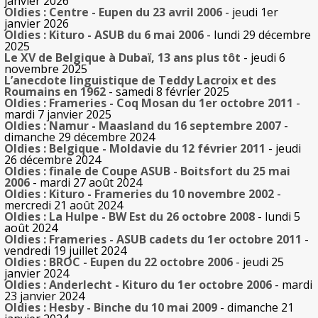
janvier 2026
Oldies : Centre - Eupen du 23 avril 2006
- jeudi 1er
janvier 2026
Oldies : Kituro - ASUB du 6 mai 2006
- lundi 29 décembre
2025
Le XV de Belgique à Dubaï, 13 ans plus tôt
- jeudi 6
novembre 2025
L’anecdote linguistique de Teddy Lacroix et des
Roumains en 1962
- samedi 8 février 2025
Oldies : Frameries - Coq Mosan du 1er octobre 2011
-
mardi 7 janvier 2025
Oldies : Namur - Maasland du 16 septembre 2007
-
dimanche 29 décembre 2024
Oldies : Belgique - Moldavie du 12 février 2011
- jeudi
26 décembre 2024
Oldies : finale de Coupe ASUB - Boitsfort du 25 mai
2006
- mardi 27 août 2024
Oldies : Kituro - Frameries du 10 novembre 2002
-
mercredi 21 août 2024
Oldies : La Hulpe - BW Est du 26 octobre 2008
- lundi 5
août 2024
Oldies : Frameries - ASUB cadets du 1er octobre 2011
-
vendredi 19 juillet 2024
Oldies : BROC - Eupen du 22 octobre 2006
- jeudi 25
janvier 2024
Oldies : Anderlecht - Kituro du 1er octobre 2006
- mardi
23 janvier 2024
Oldies : Hesby - Binche du 10 mai 2009
- dimanche 21