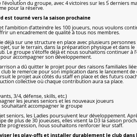
l’évolution du groupe, avec 4 victoires sur les 5 derniers m
me pour la réserve.
rd est tourné vers la saison prochaine
 et l’ambition d’atteindre les 100 joueurs, nous voulons cont
 offrir un encadrement de qualité à tous nos membres.
uie déjà sur une structure en place avec plusieurs personnes
ojet, sur le terrain, dans la préparation physique et dans le
b. Le groupe s’étoffe déjà et nous souhaitons continuer à l’
s pour accompagner son développement.
rrison a dû quitter le projet pour des raisons familiales liée
 club le remercie pour son implication dans le lancement de 
uit le projet aux côtés du staff en place et des futurs coac
uction collective où chaque contribution aura sa place.
nts, 3/4, défense, skills, etc.)
agner les jeunes seniors et les nouveaux joueurs
s souhaitant accompagner le groupe
ojet seniors, les Ladies poursuivent leur développement. Apr
pe de plus de 30 joueuses, elles visent la D3 la saison proch
e progression, nous souhaitons renforcer leur staff.
viser les play-offs et installer durablement le club dans 