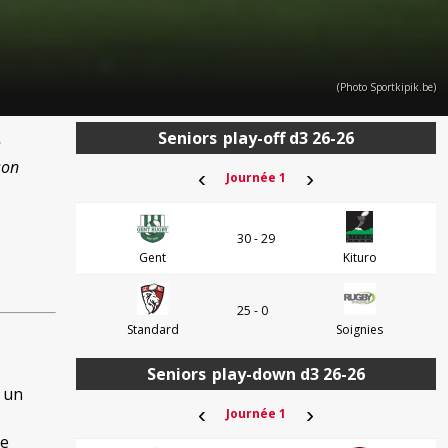
(Photo Sportkipik.be)
Seniors
play-off d3 26-26
s
son
‹
›
Journée 1
.
30 - 29
Gent
Kituro
25 - 0
Standard
Soignies
Seniors
play-down d3 26-26
e un
‹
›
Journée 1
de