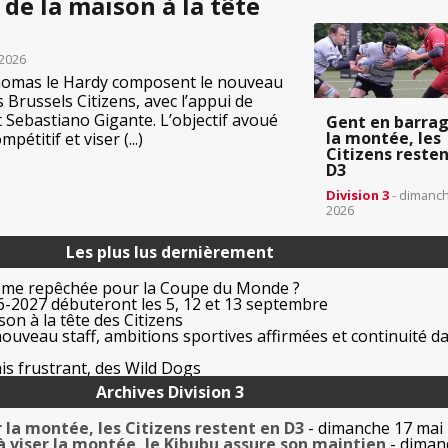
de la maison à la tête
 2026
Thomas le Hardy composent le nouveau
 Brussels Citizens, avec l’appui de
 Sebastiano Gigante. L’objectif avoué
Gent en barrag
la montée, les
mpétitif et viser (...)
Citizens reste
D3
Division 3
- dimanch
2026
Les plus lus dernièrement
ême repêchée pour la Coupe du Monde ?
-2027 débuteront les 5, 12 et 13 septembre
on à la tête des Citizens
uveau staff, ambitions sportives affirmées et continuité da
is frustrant, des Wild Dogs
Archives Division 3
 la montée, les Citizens restent en D3
- dimanche 17 mai
à viser la montée, le Kibubu assure son maintien
- diman