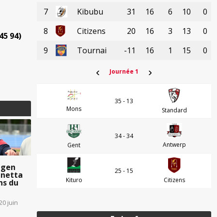
7
Kibubu
31
16
6
10
0
8
Citizens
20
16
3
13
0
45 94)
9
Tournai
-11
16
1
15
0
‹
›
Journée 1
35 - 13
Mons
Standard
34 - 34
Antwerp
Gent
egen
25 - 15
unetta
Kituro
Citizens
hs du
20 juin