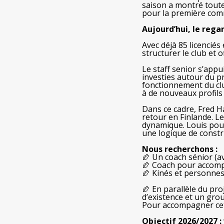
saison a montré toute 
pour la première com
Aujourd’hui, le rega
Avec déjà 85 licenciés
structurer le club et
Le staff senior s’app
investies autour du pr
fonctionnement du clu
à de nouveaux profil
Dans ce cadre, Fred Ha
retour en Finlande. Le
dynamique. Louis pours
une logique de constr
Nous recherchons :
🏉 Un coach sénior (ava
🏉 Coach pour accomp
🏉 Kinés et personne
🏉 En parallèle du pr
d’existence et un grou
Pour accompagner cett
Objectif 2026/2027 : 