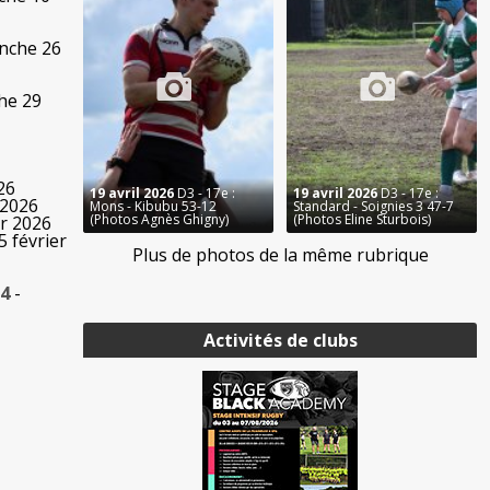
nche 26
he 29
26
19 avril 2026
D3 - 17e :
19 avril 2026
D3 - 17e :
 2026
Mons - Kibubu 53-12
Standard - Soignies 3 47-7
(Photos Agnès Ghigny)
(Photos Eline Sturbois)
er 2026
5 février
Plus de photos de la même rubrique
 4
-
Activités de clubs