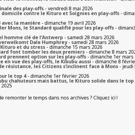
inale des play-offs
- vendredi 8 mai 2026
 domicile contre le Kituro et Soignies en play-offs
- dima
 avec la manière
- dimanche 19 avril 2026
ler Mons, le Standard qualifié pour les play-offs
- dimanc
l homme clé de l’Antwerp
- samedi 28 mars 2026
 verwelkomt Dale Humphrey
- samedi 28 mars 2026
Kituro et du stress
- dimanche 15 mars 2026
dard font tomber les deux premiers
- dimanche 8 mars 20
ard prennent option sur les play-offs
- dimanche 1er mars
e en vue des play-offs, le Kibubu aussi
- dimanche 8 févri
 résistance, les Citizens s’inclinent face à Mons
- jeudi 
our le top 4
- dimanche 1er février 2026
ubu chahuteurs mais battus, le Kituro solide dans le top
 2025
de remonter le temps dans nos archives ? Cliquez ici !