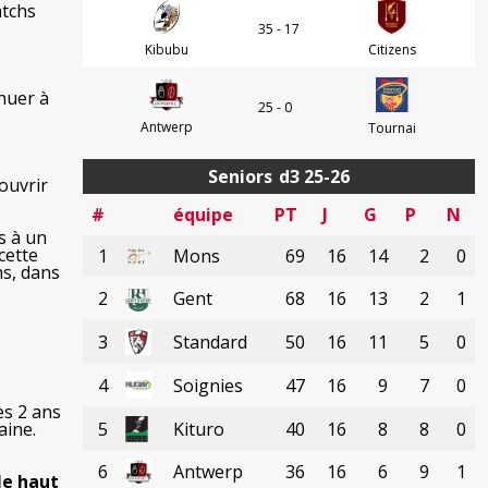
atchs
35 - 17
Kibubu
Citizens
inuer à
25 - 0
Antwerp
Tournai
Seniors
d3 25-26
ouvrir
#
équipe
PT
J
G
P
N
s à un
cette
1
Mons
69
16
14
2
0
hs, dans
2
Gent
68
16
13
2
1
3
Standard
50
16
11
5
0
4
Soignies
47
16
9
7
0
ès 2 ans
aine.
5
Kituro
40
16
8
8
0
6
Antwerp
36
16
6
9
1
le haut