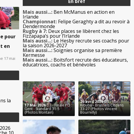
En bref
Mais aussi...:
Ben McManus en action en
Irlande
Championnat:
Felipe Geraghty a dit au revoir à
Dendermonde
Rugby à 7:
Deux places se libèrent chez les
Fizzapapa’s pour l’Irlande
e pour
Mais aussi...:
Le Hesby recrute ses coachs pour
la saison 2026-2027
nt en
Mais aussi...:
Soignies organise sa première
Kermesse
e 17 mai
Mais aussi...:
Boitsfort recrute des éducateurs,
éducatrices, coachs et bénévoles
ns la
26 avril 2026
D3 - 18e :
17 Mai 2026
D3 - Finale PO :
Kibubu - Brussels Citizens
Gent - Standard 31-5
33-27 (Photos Vincent
(Photos Montain)
Bourrelly)
 2026
che 10