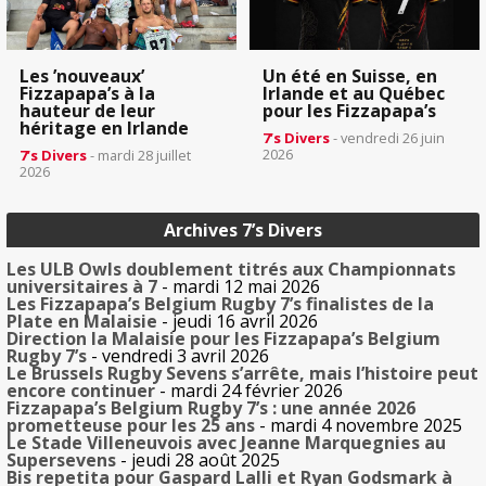
Les ’nouveaux’
Un été en Suisse, en
Fizzapapa’s à la
Irlande et au Québec
hauteur de leur
pour les Fizzapapa’s
héritage en Irlande
7’s Divers
- vendredi 26 juin
2026
7’s Divers
- mardi 28 juillet
2026
Archives 7’s Divers
Les ULB Owls doublement titrés aux Championnats
universitaires à 7
- mardi 12 mai 2026
Les Fizzapapa’s Belgium Rugby 7’s finalistes de la
Plate en Malaisie
- jeudi 16 avril 2026
Direction la Malaisie pour les Fizzapapa’s Belgium
Rugby 7’s
- vendredi 3 avril 2026
Le Brussels Rugby Sevens s’arrête, mais l’histoire peut
encore continuer
- mardi 24 février 2026
Fizzapapa’s Belgium Rugby 7’s : une année 2026
prometteuse pour les 25 ans
- mardi 4 novembre 2025
Le Stade Villeneuvois avec Jeanne Marquegnies au
Supersevens
- jeudi 28 août 2025
Bis repetita pour Gaspard Lalli et Ryan Godsmark à