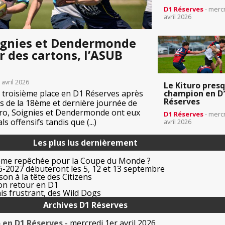
D1 Réserves
- merc
avril 2026
oignies et Dendermonde
 des cartons, l’ASUB
 avril 2026
Le Kituro pres
 troisième place en D1 Réserves après
champion en D
Réserves
rs de la 18ème et dernière journée de
ro, Soignies et Dendermonde ont eux
D1 Réserves
- merc
s offensifs tandis que (...)
avril 2026
Les plus lus dernièrement
ême repêchée pour la Coupe du Monde ?
-2027 débuteront les 5, 12 et 13 septembre
on à la tête des Citizens
on retour en D1
is frustrant, des Wild Dogs
Archives D1 Réserves
5 en D1 Réserves
- mercredi 1er avril 2026