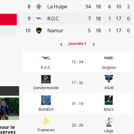
8
La Hulpe
34
18
6
10
2
9
R.O.C.
7
18
1
17
0
10
Namur
5
18
1
17
0
‹
›
Journée 1
12 - 34
R.O.C.
Soignies
17 - 32
Dendermonde
ASUB
31 - 19
Boitsfort
Kituro
22 - 26
pour le
Frameries
Liège
éserves