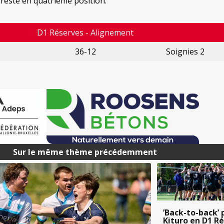
 reste en quatrième position.
D1 Réserves - Alignement
36-12
Soignies 2
Sur le même thème précédemment
’Back-to-back’ 
Kituro en D1 R