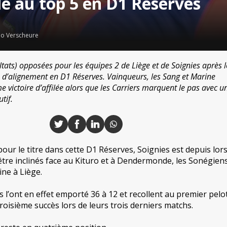
le au top 5 en D1 Réserves
o Verscheure
tats) opposées pour les équipes 2 de Liège et de Soignies après 
 d’alignement en D1 Réserves. Vainqueurs, les Sang et Marine
 victoire d’affilée alors que les Carriers marquent le pas avec u
tif.
our le titre dans cette D1 Réserves, Soignies est depuis lor
’être inclinés face au Kituro et à Dendermonde, les Sonégien
ine à Liège.
is l’ont en effet emporté 36 à 12 et recollent au premier pel
roisième succès lors de leurs trois derniers matchs.