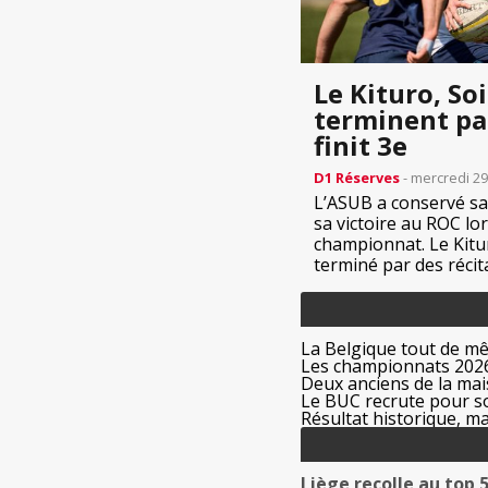
Le Kituro, S
terminent par
finit 3e
D1 Réserves
- mercredi 29
L’ASUB a conservé sa
sa victoire au ROC lo
championnat. Le Kitu
terminé par des récital
La Belgique tout de m
Les championnats 2026
Deux anciens de la mais
Le BUC recrute pour s
Résultat historique, ma
Liège recolle au top 