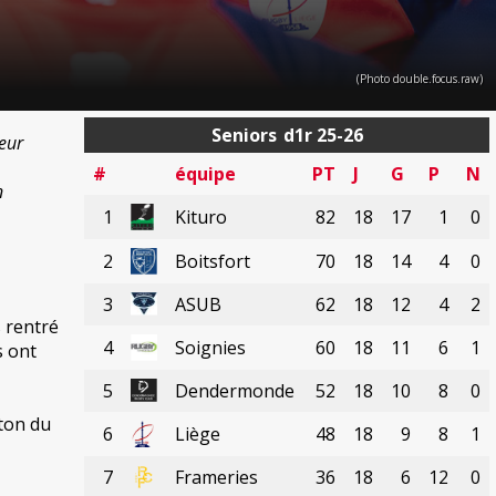
(Photo double.focus.raw)
Seniors
d1r 25-26
leur
#
équipe
PT
J
G
P
N
n
1
Kituro
82
18
17
1
0
2
Boitsfort
70
18
14
4
0
3
ASUB
62
18
12
4
2
s rentré
4
Soignies
60
18
11
6
1
s ont
5
Dendermonde
52
18
10
8
0
oton du
6
Liège
48
18
9
8
1
7
Frameries
36
18
6
12
0