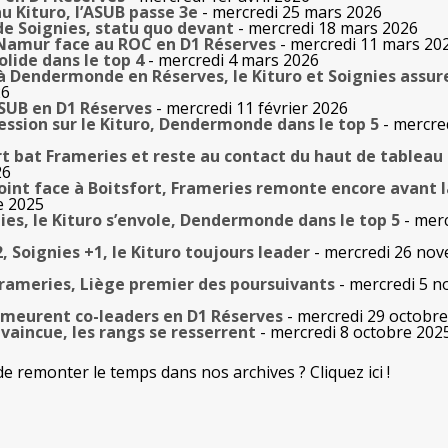
au Kituro, l’ASUB passe 3e
- mercredi 25 mars 2026
de Soignies, statu quo devant
- mercredi 18 mars 2026
 Namur face au ROC en D1 Réserves
- mercredi 11 mars 20
olide dans le top 4
- mercredi 4 mars 2026
 à Dendermonde en Réserves, le Kituro et Soignies assur
26
ASUB en D1 Réserves
- mercredi 11 février 2026
ession sur le Kituro, Dendermonde dans le top 5
- mercre
rt bat Frameries et reste au contact du haut de tableau
26
point face à Boitsfort, Frameries remonte encore avant l
e 2025
nies, le Kituro s’envole, Dendermonde dans le top 5
- merc
, Soignies +1, le Kituro toujours leader
- mercredi 26 no
Frameries, Liège premier des poursuivants
- mercredi 5 
emeurent co-leaders en D1 Réserves
- mercredi 29 octobr
vaincue, les rangs se resserrent
- mercredi 8 octobre 202
de remonter le temps dans nos archives ? Cliquez ici !