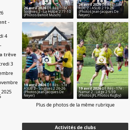
26 avril 2026
D1 Rés - 18e :
26 avril 2026
D1 Rés - 18e :
ROC 2 - ASUB 2 19-26
Soignies 2 - La Hulpe 2 77-10
(Photos Jean-Jacques De
26
(Photos Benoît Musch)
Neyer)
ent
-
di 4
-
a trêve
redi 3
vembre
novembre
19 avril 2026
D1 Rés - 17e :
ASUB 2 - Soignies 2 26-26
19 avril 2026
D1 Rés - 17e :
e 2025
(Photos Jean-Jacques De
Namur 2 - Liège 2 5-59
Neyer)
(Photos JFL Photos Rugby)
5
Plus de photos de la même rubrique
Activités de clubs