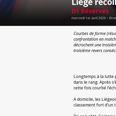
Liège recol
D1 Réserves
-
mercredi 1er avril 2026
Brun
Courbes de forme (résul
confrontation en match
décrochent une troisième
troisième revers consécu
Longtemps à la lutte p
dans le rang. Après s
cette fois courbé l’éch
A domicile, les Liégeo
classement fort d’un t