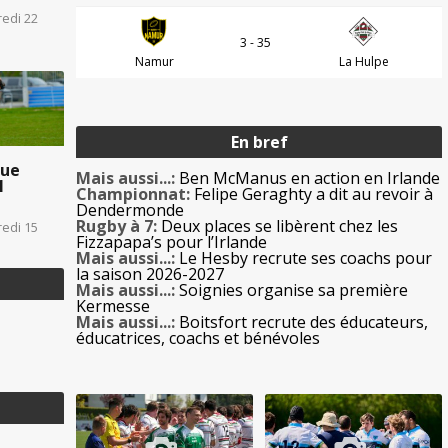
redi 22
3 - 35
Namur
La Hulpe
En bref
que
Mais aussi...:
Ben McManus en action en Irlande
1
Championnat:
Felipe Geraghty a dit au revoir à
Dendermonde
Rugby à 7:
Deux places se libèrent chez les
redi 15
Fizzapapa’s pour l’Irlande
Mais aussi...:
Le Hesby recrute ses coachs pour
la saison 2026-2027
Mais aussi...:
Soignies organise sa première
Kermesse
Mais aussi...:
Boitsfort recrute des éducateurs,
éducatrices, coachs et bénévoles