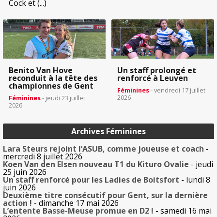
Cock et (...)
Benito Van Hove
Un staff prolongé et
reconduit à la tête des
renforcé à Leuven
championnes de Gent
Féminines
- vendredi 17 juillet
2026
Féminines
- jeudi 23 juillet
2026
Archives Féminines
Lara Steurs rejoint l’ASUB, comme joueuse et coach
-
mercredi 8 juillet 2026
Koen Van den Elsen nouveau T1 du Kituro Ovalie
- jeudi
25 juin 2026
Un staff renforcé pour les Ladies de Boitsfort
- lundi 8
juin 2026
Deuxième titre consécutif pour Gent, sur la dernière
action !
- dimanche 17 mai 2026
L’entente Basse-Meuse promue en D2 !
- samedi 16 mai