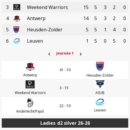
3
Weekend Warriors
15
5
3
2
0
4
Antwerp
14
5
3
2
0
5
Heusden-Zolder
5
5
1
4
0
6
Leuven
1
5
0
5
0
‹
›
Journée 1
41 - 10
Antwerp
Heusden-Zolder
3 - 15
Weekend Warriors
ASUB
22 - 19
Leuven
Anderlecht/Pajot
Ladies
d2 silver 26-26