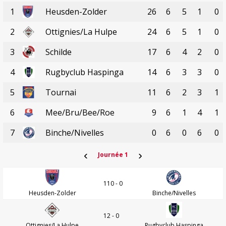
1
Heusden-Zolder
26
6
5
1
0
2
Ottignies/La Hulpe
24
6
5
1
0
3
Schilde
17
6
4
2
0
4
Rugbyclub Haspinga
14
6
3
3
0
5
Tournai
11
6
2
3
1
6
Mee/Bru/Bee/Roe
9
6
1
4
1
7
Binche/Nivelles
0
6
0
6
0
‹
›
Journée 1
110 - 0
Heusden-Zolder
Binche/Nivelles
12 - 0
Ottignies/La Hulpe
Rugbyclub Haspinga