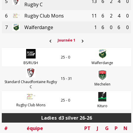
5
13
6
2
4
0
Rugby C
6
Rugby Club Mons
11
6
2
4
0
7
Walferdange
1
6
0
6
0
‹
›
Journée 1
25 - 0
BS/RUSH
Walferdange
15 - 31
Standard Chaudfontaine Rugby
Mechelen
C
25 - 0
Rugby Club Mons
Kituro
Ladies
d3 silver 26-26
#
équipe
PT
J
G
P
N