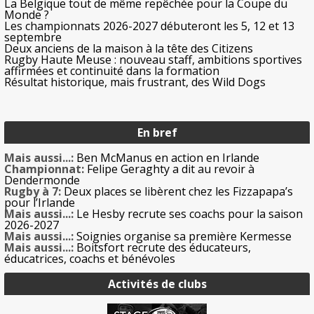
La Belgique tout de même repêchée pour la Coupe du
Monde ?
Les championnats 2026-2027 débuteront les 5, 12 et 13
septembre
Deux anciens de la maison à la tête des Citizens
Rugby Haute Meuse : nouveau staff, ambitions sportives
affirmées et continuité dans la formation
Résultat historique, mais frustrant, des Wild Dogs
En bref
Mais aussi...:
Ben McManus en action en Irlande
Championnat:
Felipe Geraghty a dit au revoir à
Dendermonde
Rugby à 7:
Deux places se libèrent chez les Fizzapapa’s
pour l’Irlande
Mais aussi...:
Le Hesby recrute ses coachs pour la saison
2026-2027
Mais aussi...:
Soignies organise sa première Kermesse
Mais aussi...:
Boitsfort recrute des éducateurs,
éducatrices, coachs et bénévoles
Activités de clubs