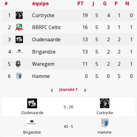
#
équipe
PT
J
G
P
N
1
Curtrycke
19
5
4
1
0
2
BBRFC Celtic
16
5
3
1
1
3
Oudenaarde
13
5
2
2
1
4
Brigandze
13
5
2
2
1
5
Waregem
11
5
2
2
1
6
Hamme
0
5
0
5
0
‹
›
Journée 1
5 - 20
Oudenaarde
Curtrycke
43 - 5
Brigandze
Hamme