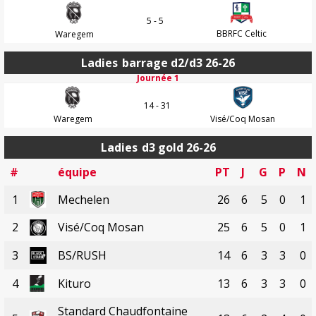
5 - 5
BBRFC Celtic
Waregem
Ladies
barrage d2/d3 26-26
Journée 1
14 - 31
Waregem
Visé/Coq Mosan
Ladies
d3 gold 26-26
#
équipe
PT
J
G
P
N
1
Mechelen
26
6
5
0
1
2
Visé/Coq Mosan
25
6
5
0
1
3
BS/RUSH
14
6
3
3
0
4
Kituro
13
6
3
3
0
Standard Chaudfontaine