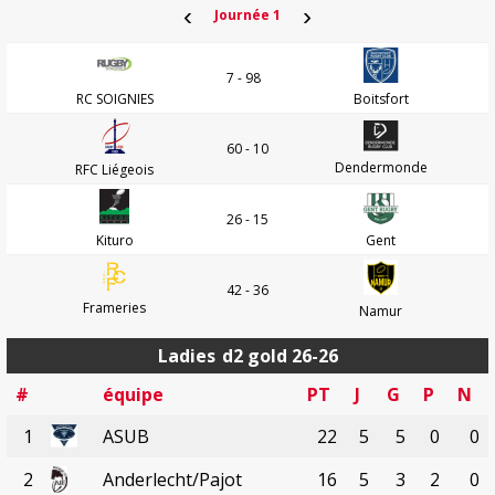
‹
›
Journée 1
7 - 98
RC SOIGNIES
Boitsfort
60 - 10
Dendermonde
RFC Liégeois
26 - 15
Kituro
Gent
42 - 36
Frameries
Namur
Ladies
d2 gold 26-26
#
équipe
PT
J
G
P
N
1
ASUB
22
5
5
0
0
2
Anderlecht/Pajot
16
5
3
2
0