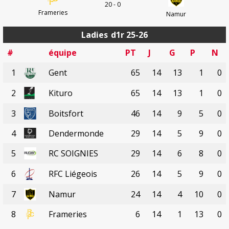
20 - 0
Frameries
Namur
Ladies
d1r 25-26
#
équipe
PT
J
G
P
N
1
Gent
65
14
13
1
0
2
Kituro
65
14
13
1
0
3
Boitsfort
46
14
9
5
0
4
Dendermonde
29
14
5
9
0
5
RC SOIGNIES
29
14
6
8
0
6
RFC Liégeois
26
14
5
9
0
7
Namur
24
14
4
10
0
8
Frameries
6
14
1
13
0