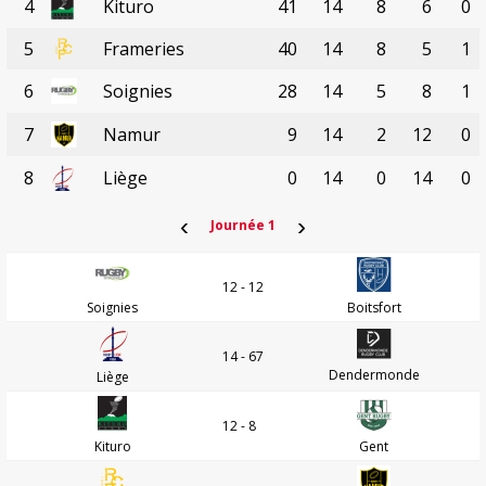
4
Kituro
41
14
8
6
0
5
Frameries
40
14
8
5
1
6
Soignies
28
14
5
8
1
7
Namur
9
14
2
12
0
8
Liège
0
14
0
14
0
‹
›
Journée 1
12 - 12
Soignies
Boitsfort
14 - 67
Dendermonde
Liège
12 - 8
Kituro
Gent