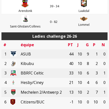
39 - 34
Arendonk
Laakdal
0 - 82
Lommel
Saint-Ghislain/Collines
Ladies
challenge 26-26
#
équipe
PT
J
G
P
N
1
ASUB
44
10
9
1
0
2
Kibubu
40
10
8
2
0
3
BBRFC Celtic
33
10
6
3
1
4
Hesby/Ciney
21
10
4
6
0
5
Mechelen 2/Antwerp 2
13
10
2
7
1
6
Citizens/BUC
-1
10
0
10
0