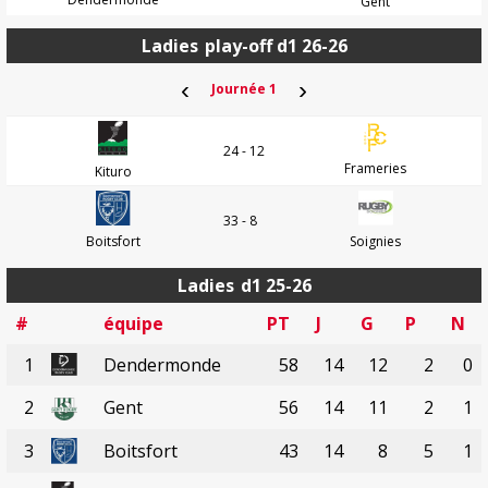
Gent
Ladies
play-off d1 26-26
‹
›
Journée 1
24 - 12
Frameries
Kituro
33 - 8
Boitsfort
Soignies
Ladies
d1 25-26
#
équipe
PT
J
G
P
N
1
Dendermonde
58
14
12
2
0
2
Gent
56
14
11
2
1
3
Boitsfort
43
14
8
5
1