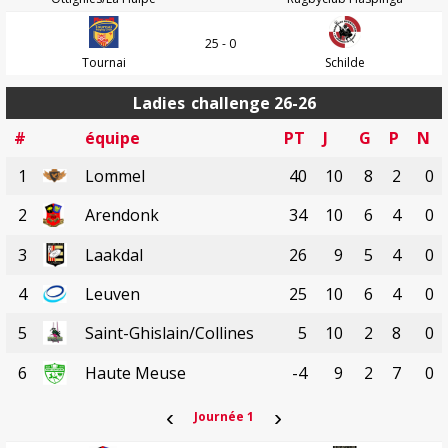
25 - 0
Tournai
Schilde
Ladies
challenge 26-26
#
équipe
PT
J
G
P
N
1
Lommel
40
10
8
2
0
2
Arendonk
34
10
6
4
0
3
Laakdal
26
9
5
4
0
4
Leuven
25
10
6
4
0
5
Saint-Ghislain/Collines
5
10
2
8
0
6
Haute Meuse
-4
9
2
7
0
‹
›
Journée 1