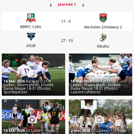
‹
›
Journée 1
17 - 0
BBRFC Celtic
Mechelen 2/Antwerp 2
27 - 10
ASUB
Kibubu
16 Mai 2026
Barrage D2/D3
16 Mai 2026
Barrage D2/D3
Ladies : Waereghem - Entente
Ladies : Waereghem - Entente
Basse Meuse 14-31 (Photos
Basse Meuse 14-31 (Photos
Sportkipik.be)
Laurent Lefebvre)
16 Mai 2026
D1 Ladies - Finale :
2 mai 2026
D1 Ladies - 1/2 finale :