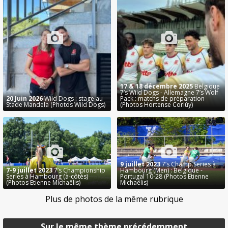
17 & 18 décembre 2025
Belgique
7’s Wild Dogs - Allemagne 7’s Wolf
20 Juin 2026
Wild Dogs : stage au
Pack : matchs de préparation
Stade Mandela (Photos Wild Dogs)
(Photos Hortense Corlùy)
9 juillet 2023
7’s Champ.Series à
7-9 juillet 2023
7’s Championship
Hambourg (Men) : Belgique -
Series à Hambourg (à-côtés)
Portugal 10-28 (Photos Etienne
(Photos Etienne Michaëlis)
Michaëlis)
Plus de photos de la même rubrique
Sur le même thème précédemment