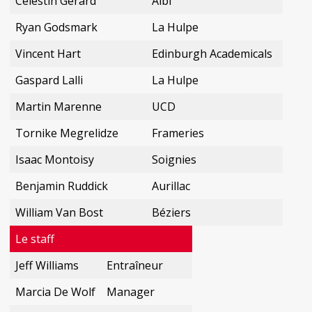
Célestin Gérard
Albi
Ryan Godsmark
La Hulpe
Vincent Hart
Edinburgh Academicals
Gaspard Lalli
La Hulpe
Martin Marenne
UCD
Tornike Megrelidze
Frameries
Isaac Montoisy
Soignies
Benjamin Ruddick
Aurillac
William Van Bost
Béziers
Le staff
Jeff Williams
Entraîneur
Marcia De Wolf
Manager