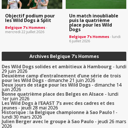
Objectif podium pour
Un match inoubliable
les Wild Dogs à Split
puis la quatrième
place pour les Wild
Belgique 7’s Hommes
-
Dogs
mercredi 22 juillet 2026
Belgique 7’s Hommes
- lundi
6 juillet 2026
Archives Belgique 7’s Hommes
Des Wild Dogs solides et ambitieux à Hambourg
- lundi
29 juin 2026
Deuxième camp d’entraînement d’une série de trois
pour les Wild Dogs
- dimanche 21 juin 2026
Deux jours de stage pour les Wild Dogs
- dimanche 14
juin 2026
Bonne quatrième place des Belges en Alsace
- lundi
1er juin 2026
Les Wild Dogs à l’EAAST 7’s avec des cadres et des
jeunes
- jeudi 28 mai 2026
Historique : la Belgique championne à Sao Paulo !
-
lundi 30 mars 2026
Julien Berger avec le groupe à Sao Paulo
- jeudi 26 mars
2026