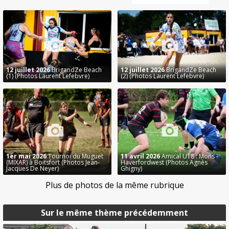
12 juillet 2026
BrigandZe Beach
12 juillet 2026
BrigandZe Beach
(1) (Photos Laurent Lefebvre)
(2) (Photos Laurent Lefebvre)
1er mai 2026
Tournoi du Muguet
11 avril 2026
Amical U18 : Mons -
(MIXAR) à Boitsfort (Photos Jean-
Haverfordwest (Photos Agnès
Jacques De Neyer)
Ghigny)
Plus de photos de la même rubrique
Sur le même thème précédemment