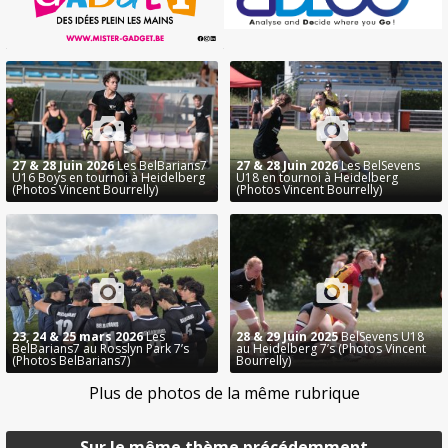
27 & 28 Juin 2026
Les BelBarians7
27 & 28 Juin 2026
Les BelSevens
U16 Boys en tournoi à Heidelberg
U18 en tournoi à Heidelberg
(Photos Vincent Bourrelly)
(Photos Vincent Bourrelly)
23, 24 & 25 mars 2026
Les
28 & 29 Juin 2025
BelSevens U18
BelBarians7 au Rosslyn Park 7’s
au Heidelberg 7’s (Photos Vincent
(Photos BelBarians7)
Bourrelly)
Plus de photos de la même rubrique
Sur le même thème précédemment