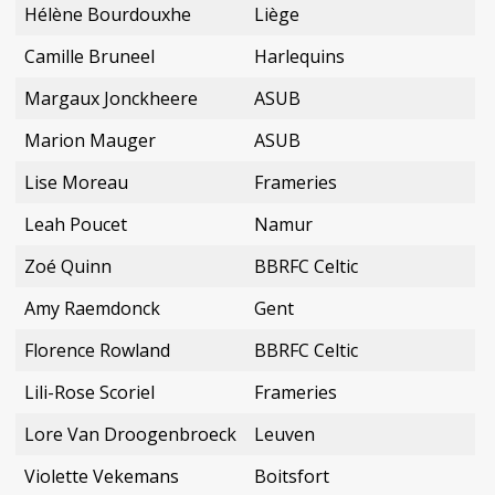
Hélène Bourdouxhe
Liège
Camille Bruneel
Harlequins
Margaux Jonckheere
ASUB
Marion Mauger
ASUB
Lise Moreau
Frameries
Leah Poucet
Namur
Zoé Quinn
BBRFC Celtic
Amy Raemdonck
Gent
Florence Rowland
BBRFC Celtic
Lili-Rose Scoriel
Frameries
Lore Van Droogenbroeck
Leuven
Violette Vekemans
Boitsfort