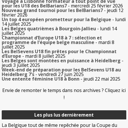
Voyage à Lisbonne formateur à tout point de vue
pour les U18 des BelBarians7
- mercredi 25 février 2026
Nouveau grand tournoi pour les BelBarians7
- jeudi 12
février 2026
Un top 4 européen prometteur pour la Belgique
- lundi
14 juillet 2025
Les Belges quatrièmes à Bourgoin-Jallieu
- lundi 14
juillet 2025
Championnat d’Europe U18 à 7 : sélection et
programme de l’équipe belge masculine
- mardi 8
juillet 2025
Les BelSevens U18 fin prêtes pour le Championnat
d’Europe
- mardi 8 juillet 2025
Les Belges sont montées en puissance à Heidelberg
-
jeudi 3 juillet 2025
Week-end de préparation pour les BelSevens U18 au
Heidelberg 7’s
- vendredi 27 juin 2025
Une entente féminine U18 à Bonn
- jeudi 22 mai 2025
Envie de remonter le temps dans nos archives ? Cliquez ici
!
Les plus lus dernièrement
La Belgique tout de même repêchée pour la Coupe du