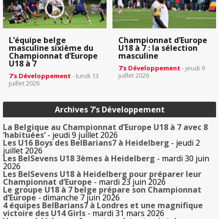
L’équipe belge
Championnat d’Europe
masculine sixième du
U18 à 7 : la sélection
Championnat d’Europe
masculine
U18 à 7
7’s Développement
- jeudi 9
juillet 2026
7’s Développement
- lundi 13
juillet 2026
Archives 7’s Développement
La Belgique au Championnat d’Europe U18 à 7 avec 8
’habituées’
- jeudi 9 juillet 2026
Les U16 Boys des BelBarians7 à Heidelberg
- jeudi 2
juillet 2026
Les BelSevens U18 3èmes à Heidelberg
- mardi 30 juin
2026
Les BelSevens U18 à Heidelberg pour préparer leur
Championnat d’Europe
- mardi 23 juin 2026
Le groupe U18 à 7 belge prépare son Championnat
d’Europe
- dimanche 7 juin 2026
4 équipes BelBarians7 à Londres et une magnifique
victoire des U14 Girls
- mardi 31 mars 2026