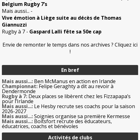
Belgium Rugby 7’s
Mais aussi...
-
Vive émotion à Liège suite au décès de Thomas
Giannuzzi
Rugby à 7
-
Gaspard Lalli fête sa 50e cap
Envie de remonter le temps dans nos archives ? Cliquez ici
!
En bref
Mais aussi...:
Ben McManus en action en Irlande
Championnat:
Felipe Geraghty a dit au revoir à
Dendermonde
Rugby à 7:
Deux places se libèrent chez les Fizzapapa’s
pour l’Irlande
Mais aussi...:
Le Hesby recrute ses coachs pour la saison
2026-2027
Mais aussi...:
Soignies organise sa première Kermesse
Mais aussi...:
Boitsfort recrute des éducateurs,
éducatrices, coachs et bénévoles
Activités de clubs