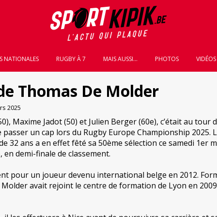
S NATIONALES
RUGBY À 7
MAIS AUSSI...
PHOTOS
VIDÉOS
de Thomas De Molder
rs 2025
50), Maxime Jadot (50) et Julien Berger (60e), c’était au tour 
passer un cap lors du Rugby Europe Championship 2025. 
 de 32 ans a en effet fêté sa 50ème sélection ce samedi 1er 
), en demi-finale de classement.
nt pour un joueur devenu international belge en 2012. For
Molder avait rejoint le centre de formation de Lyon en 200