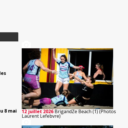
les
au 8 mai
12 juillet 2026
BrigandZe Beach (1) (Photos
Laurent Lefebvre)