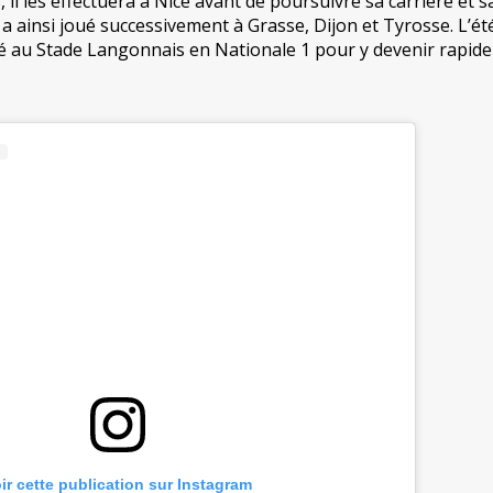
 il les effectuera à Nice avant de poursuivre sa carrière et s
a ainsi joué successivement à Grasse, Dijon et Tyrosse. L’ét
agé au Stade Langonnais en Nationale 1 pour y devenir rapid
ir cette publication sur Instagram