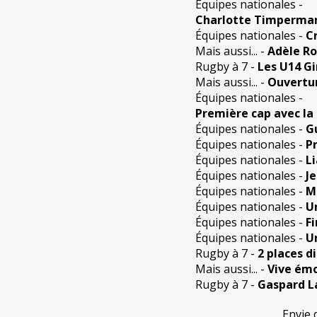
Équipes nationales
-
Charlotte Timperman 
Équipes nationales
-
C
Mais aussi...
-
Adèle Ro
Rugby à 7
-
Les U14 Gi
Mais aussi...
-
Ouvertur
Équipes nationales
-
Première cap avec la
Équipes nationales
-
G
Équipes nationales
-
P
Équipes nationales
-
L
Équipes nationales
-
J
Équipes nationales
-
M
Équipes nationales
-
U
Équipes nationales
-
F
Équipes nationales
-
U
Rugby à 7
-
2 places d
Mais aussi...
-
Vive émo
Rugby à 7
-
Gaspard La
Envie 