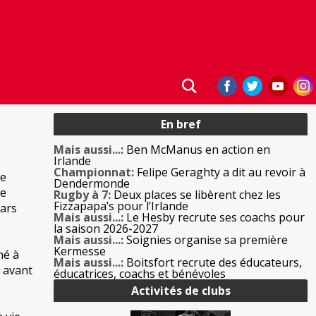
En bref
Mais aussi...:
Ben McManus en action en
Irlande
Championnat:
Felipe Geraghty a dit au revoir à
de
Dendermonde
Le
Rugby à 7:
Deux places se libèrent chez les
Fizzapapa’s pour l’Irlande
mars
Mais aussi...:
Le Hesby recrute ses coachs pour
la saison 2026-2027
Mais aussi...:
Soignies organise sa première
Kermesse
mé à
Mais aussi...:
Boitsfort recrute des éducateurs,
9 avant
éducatrices, coachs et bénévoles
Activités de clubs