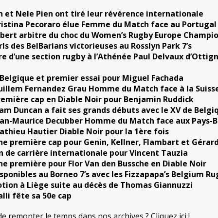
et Nele Pien ont tiré leur révérence internationale
ristina Pecoraro élue Femme du Match face au Portugal
bert arbitre du choc du Women’s Rugby Europe Champi
rls des BelBarians victorieuses au Rosslyn Park 7’s
e d’une section rugby à l’Athénée Paul Delvaux d’Ottign
 Belgique et premier essai pour Miguel Fachada
uillem Fernandez Grau Homme du Match face à la Suiss
remière cap en Diable Noir pour Benjamin Ruddick
iam Duncan a fait ses grands débuts avec le XV de Belgi
ean-Maurice Decubber Homme du Match face aux Pays-B
athieu Hautier Diable Noir pour la 1ère fois
ne première cap pour Genin, Kellner, Flambart et Gérar
in de carrière internationale pour Vincent Tauzia
ne première pour Flor Van den Bussche en Diable Noir
isponibles au Borneo 7’s avec les Fizzapapa’s Belgium Ru
tion à Liège suite au décès de Thomas Giannuzzi
lli fête sa 50e cap
de remonter le temps dans nos archives ? Cliquez ici !