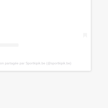
ion partagée par Sportkipik.be (@sportkipik.be)