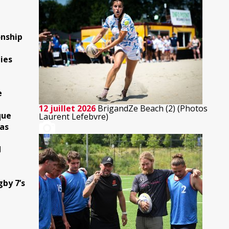
onship
ies
e
12 juillet 2026
BrigandZe Beach (2) (Photos
que
Laurent Lefebvre)
as
d
gby 7’s