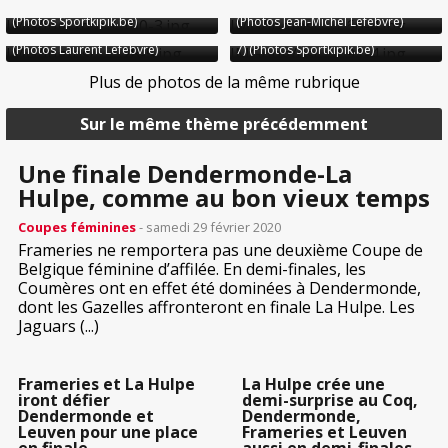
Leuven - La Hulpe 15-22 (15-29)
Leuven - La Hulpe 15-22 (15-29)
(Photos Sportkipik.be)
(Photos Jean-Michel Lefebvre)
IMG/jpg/xdsc_0100-3.jpg
IMG/jpg/dsc_3866-4.jpg
29 février
Ladies Cup - 1/2 :
18 janvier
Ladies Cup - 1/4 :
Leuven - La Hulpe 15-22 (15-29)
Frameries - Oudenaarde 80-0 (80-
(Photos Laurent Lefebvre)
7) (Photos Sportkipik.be)
IMG/jpg/dsc_9528-5.jpg
IMG/jpg/dsc_8691-4.jpg
Plus de photos de la même rubrique
Sur le même thème précédemment
Une finale Dendermonde-La
Hulpe, comme au bon vieux temps
Coupes féminines
- samedi 29 février 2020
Frameries ne remportera pas une deuxième Coupe de
Belgique féminine d’affilée. En demi-finales, les
Coumères ont en effet été dominées à Dendermonde,
dont les Gazelles affronteront en finale La Hulpe. Les
Jaguars (...)
Frameries et La Hulpe
La Hulpe crée une
iront défier
demi-surprise au Coq,
Dendermonde et
Dendermonde,
Leuven pour une place
Frameries et Leuven