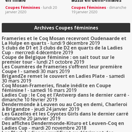
en finale
aussi en demi-finales
Coupes féminines
- lundi 20
Coupes féminines
- dimanche
janvier 2020
19 janvier 2020
Archives Coupes féminines
Frameries et le Coq Mosan recevront Oudenaarde et
La Hulpe en quarts
- lundi 9 décembre 2019
5 clubs de D1 et 3 clubs de D2 en quarts de la Ladies
Cup
- mercredi 4 décembre 2019
Coupe de Belgique féminine : on sait tout sur le
premier tour
- lundi 21 octobre 2019
Les Coumères de Frameries s’offrent leur première
Coupe !
- samedi 30 mars 2019
BrigandZe remet le couvert en Ladies Plate
- samedi
30 mars 2019
Coq Mosan-Frameries, finale inédite en Coupe
féminine !
- samedi 16 mars 2019
Ladies Cup : le Coq et l’Antwerp dans le dernier carré
-
dimanche 10 février 2019
Dendermonde à Leuven ou au Coq en demi, Charleroi
à Brigandze
- jeudi 24 janvier 2019
Les Gazelles et les Coyotes Girls dans le dernier carré
- dimanche 20 janvier 2019
Des affiches Dendermonde-Kituro et Leuven-Coq en
Ladies Cup
- mardi 20 novembre 2018