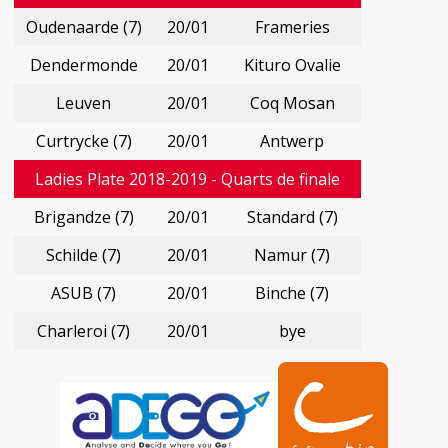
Oudenaarde (7)
20/01
Frameries
Dendermonde
20/01
Kituro Ovalie
Leuven
20/01
Coq Mosan
Curtrycke (7)
20/01
Antwerp
Ladies Plate 2018-2019 - Quarts de finale
Brigandze (7)
20/01
Standard (7)
Schilde (7)
20/01
Namur (7)
ASUB (7)
20/01
Binche (7)
Charleroi (7)
20/01
bye