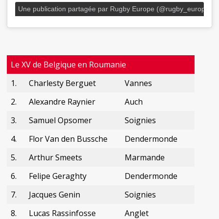
Une publication partagée par Rugby Europe (@rugby_europe)
Le XV de Belgique en Roumanie
1.
Charlesty Berguet
Vannes
2.
Alexandre Raynier
Auch
3.
Samuel Opsomer
Soignies
4.
Flor Van den Bussche
Dendermonde
5.
Arthur Smeets
Marmande
6.
Felipe Geraghty
Dendermonde
7.
Jacques Genin
Soignies
8.
Lucas Rassinfosse
Anglet