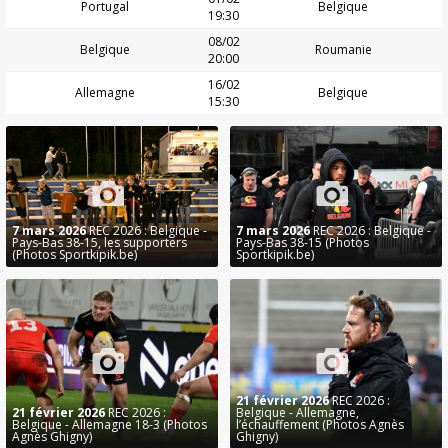
Portugal
Belgique
19:30
08/02
Belgique
Roumanie
20:00
16/02
Allemagne
Belgique
15:30
7 mars 2026
REC 2026 : Belgique -
7 mars 2026
REC 2026 : Belgique -
Pays-Bas 38-15, les supporters
Pays-Bas 38-15 (Photos
(Photos Sportkipik.be)
Sportkipik.be)
21 février 2026
REC 2026 :
21 février 2026
REC 2026 :
Belgique - Allemagne,
Belgique - Allemagne 18-3 (Photos
l’échauffement (Photos Agnès
Agnès Ghigny)
Ghigny)