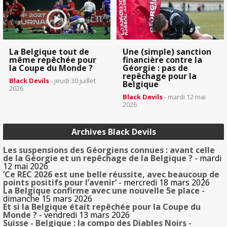
La Belgique tout de
Une (simple) sanction
même repêchée pour
financière contre la
la Coupe du Monde ?
Géorgie : pas de
repêchage pour la
Black Devils
- jeudi 30 juillet
Belgique
2026
Black Devils
- mardi 12 mai
2026
Archives Black Devils
Les suspensions des Géorgiens connues : avant celle
de la Géorgie et un repêchage de la Belgique ?
- mardi
12 mai 2026
’Ce REC 2026 est une belle réussite, avec beaucoup de
points positifs pour l’avenir’
- mercredi 18 mars 2026
La Belgique confirme avec une nouvelle 5e place
-
dimanche 15 mars 2026
Et si la Belgique était repêchée pour la Coupe du
Monde ?
- vendredi 13 mars 2026
Suisse - Belgique : la compo des Diables Noirs
-