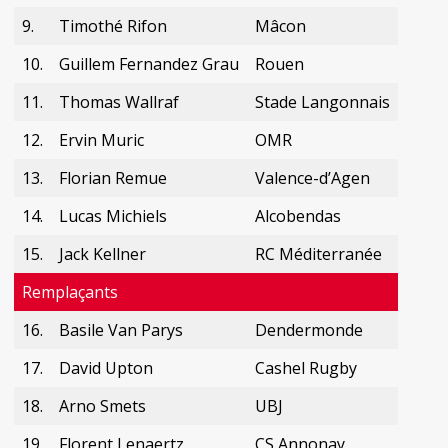
9.
Timothé Rifon
Mâcon
10.
Guillem Fernandez Grau
Rouen
11.
Thomas Wallraf
Stade Langonnais
12.
Ervin Muric
OMR
13.
Florian Remue
Valence-d’Agen
14.
Lucas Michiels
Alcobendas
15.
Jack Kellner
RC Méditerranée
Remplaçants
16.
Basile Van Parys
Dendermonde
17.
David Upton
Cashel Rugby
18.
Arno Smets
UBJ
19.
Florent Lenaertz
CS Annonay