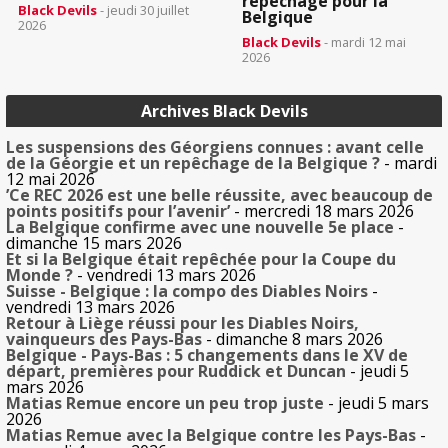
repêchage pour la
Black Devils
- jeudi 30 juillet
Belgique
2026
Black Devils
- mardi 12 mai
2026
Archives Black Devils
Les suspensions des Géorgiens connues : avant celle
de la Géorgie et un repêchage de la Belgique ?
- mardi
12 mai 2026
’Ce REC 2026 est une belle réussite, avec beaucoup de
points positifs pour l’avenir’
- mercredi 18 mars 2026
La Belgique confirme avec une nouvelle 5e place
-
dimanche 15 mars 2026
Et si la Belgique était repêchée pour la Coupe du
Monde ?
- vendredi 13 mars 2026
Suisse - Belgique : la compo des Diables Noirs
-
vendredi 13 mars 2026
Retour à Liège réussi pour les Diables Noirs,
vainqueurs des Pays-Bas
- dimanche 8 mars 2026
Belgique - Pays-Bas : 5 changements dans le XV de
départ, premières pour Ruddick et Duncan
- jeudi 5
mars 2026
Matias Remue encore un peu trop juste
- jeudi 5 mars
2026
Matias Remue avec la Belgique contre les Pays-Bas
-