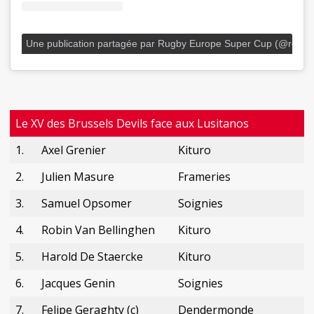
Une publication partagée par Rugby Europe Super Cup (@resup
Le XV des Brussels Devils face aux Lusitanos
1.
Axel Grenier
Kituro
2.
Julien Masure
Frameries
3.
Samuel Opsomer
Soignies
4.
Robin Van Bellinghen
Kituro
5.
Harold De Staercke
Kituro
6.
Jacques Genin
Soignies
7.
Felipe Geraghty (c)
Dendermonde