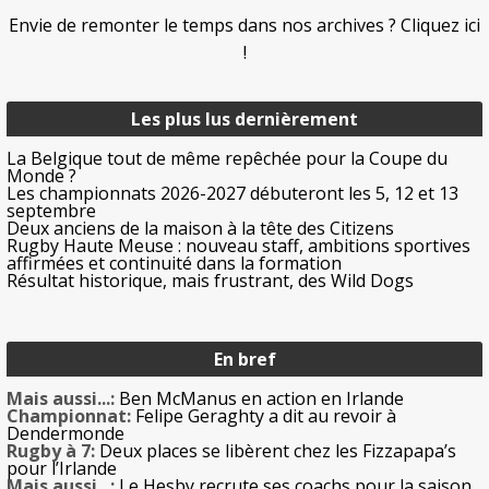
Envie de remonter le temps dans nos archives ? Cliquez ici
!
Les plus lus dernièrement
La Belgique tout de même repêchée pour la Coupe du
Monde ?
Les championnats 2026-2027 débuteront les 5, 12 et 13
septembre
Deux anciens de la maison à la tête des Citizens
Rugby Haute Meuse : nouveau staff, ambitions sportives
affirmées et continuité dans la formation
Résultat historique, mais frustrant, des Wild Dogs
En bref
Mais aussi...:
Ben McManus en action en Irlande
Championnat:
Felipe Geraghty a dit au revoir à
Dendermonde
Rugby à 7:
Deux places se libèrent chez les Fizzapapa’s
pour l’Irlande
Mais aussi...:
Le Hesby recrute ses coachs pour la saison