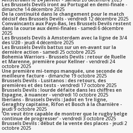
Les Brussels Devils iront au Portugal en demi-finale
-
dimanche 14 décembre 2025
De la continuité dans le changement pour le match
décisif des Brussels Devils
- vendredi 12 décembre 2025
Convaincants aux Pays-Bas, les Brussels Devils restent
dans la course aux demi-finales
- samedi 6 décembre
2025
Les Brussels Devils à Amsterdam avec la ligne de 3/4
des U20
- jeudi 4 décembre 2025
Les Brussels Devils battus sur un en-avant sur la
dernière action
- samedi 25 octobre 2025
Bohemia Warriors - Brussels Devils : retour de Ruelle
et Marenne, première pour Kellner
- vendredi 24
octobre 2025
Une première mi-temps manquée, une seconde de
meilleure facture
- dimanche 19 octobre 2025
Brussels Devils - Lusitanos : des retours, des
premières et des tests
- vendredi 17 octobre 2025
Brussels Devils : lourde défaite dans les chiffres en
Espagne, à nuancer
- vendredi 10 octobre 2025
Iberians - Brussels Devils : Jadot en 1re ligne,
Geraghty capitaine, Rifon et Bosch à la charnière
-
jeudi 9 octobre 2025
’On veut être capable de montrer que le rugby belge
continue de progresser’
- vendredi 3 octobre 2025
Brussels Devils : début de la vente des places
- jeudi 2
octobre 2025