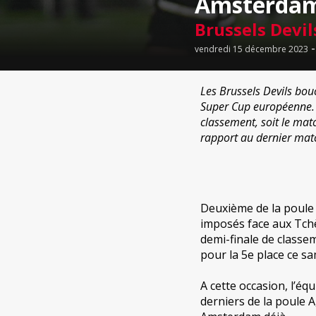
Amsterda
Brussels Devil
vendredi 15 décembre 2023
Les Brussels Devils bou
Super Cup européenne. L
classement, soit le mat
rapport au dernier matc
Deuxième de la poule 
imposés face aux Tch
demi-finale de classem
pour la 5e place ce s
A cette occasion, l’éq
derniers de la poule A,