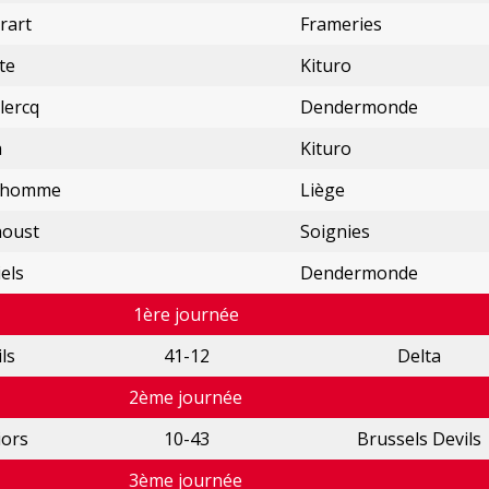
rart
Frameries
te
Kituro
lercq
Dendermonde
a
Kituro
nhomme
Liège
houst
Soignies
els
Dendermonde
1ère journée
ls
41-12
Delta
2ème journée
ors
10-43
Brussels Devils
3ème journée