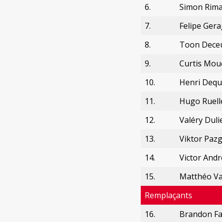
6.
Simon Rim
7.
Felipe Ger
8.
Toon Dece
9.
Curtis Mou
10.
Henri Deq
11.
Hugo Ruell
12.
Valéry Duli
13.
Viktor Pazg
14.
Victor Andr
15.
Matthéo V
Remplaçants
16.
Brandon F