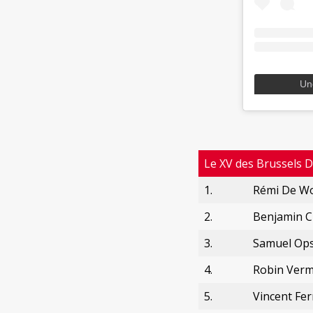
Un
Le XV des Brussels D
1.
Rémi De Wo
2.
Benjamin C
3.
Samuel Op
4.
Robin Ver
5.
Vincent Fer