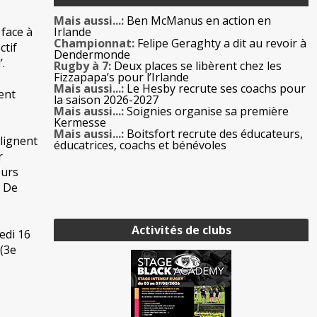
Mais aussi...:
Ben McManus en action en
 face à
Irlande
Championnat:
Felipe Geraghty a dit au revoir à
ctif
Dendermonde
.
Rugby à 7:
Deux places se libèrent chez les
Fizzapapa’s pour l’Irlande
Mais aussi...:
Le Hesby recrute ses coachs pour
ent
la saison 2026-2027
Mais aussi...:
Soignies organise sa première
Kermesse
Mais aussi...:
Boitsfort recrute des éducateurs,
alignent
éducatrices, coachs et bénévoles
r
ours
n De
Activités de clubs
edi 16
 (3e