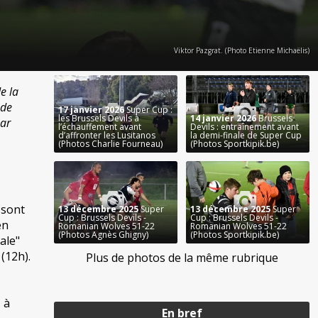
Viktor Pazgrat. (Photo Etienne Michaëlis)
e la
 de
17 janvier 2026
Super Cup :
les Brussels Devils à
14 janvier 2026
Brussels
par
l’échauffement avant
Devils : entraînement avant
d’affronter les Lusitanos
la demi-finale de Super Cup
(Photos Charlie Fourneau)
(Photos Sportkipik.be)
 sont
13 décembre 2025
Super
13 décembre 2025
Super
Cup : Brussels Devils -
Cup : Brussels Devils -
en
Romanian Wolves 51-22
Romanian Wolves 51-22
(Photos Agnès Ghigny)
(Photos Sportkipik.be)
ale"
(12h).
Plus de photos de la même rubrique
 à
En bref