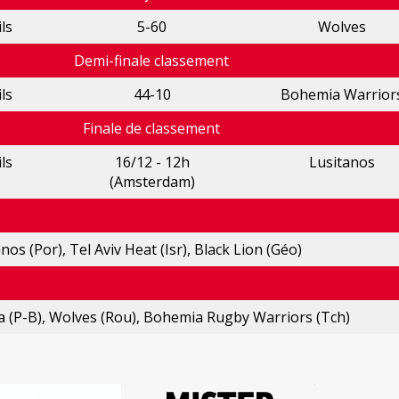
ls
5-60
Wolves
Demi-finale classement
ls
44-10
Bohemia Warrior
Finale de classement
ls
16/12 - 12h
Lusitanos
(Amsterdam)
nos (Por), Tel Aviv Heat (Isr), Black Lion (Géo)
ta (P-B), Wolves (Rou), Bohemia Rugby Warriors (Tch)