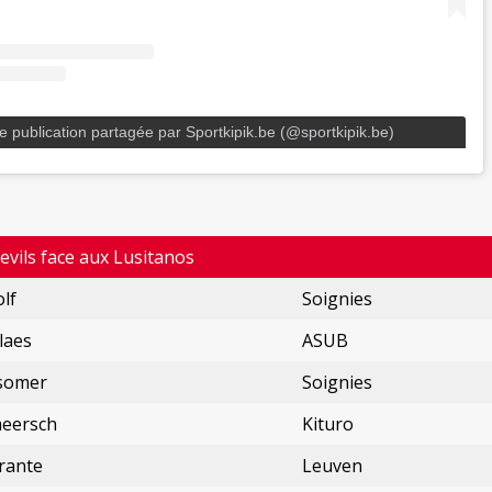
e publication partagée par Sportkipik.be (@sportkipik.be)
evils face aux Lusitanos
lf
Soignies
laes
ASUB
somer
Soignies
meersch
Kituro
rante
Leuven