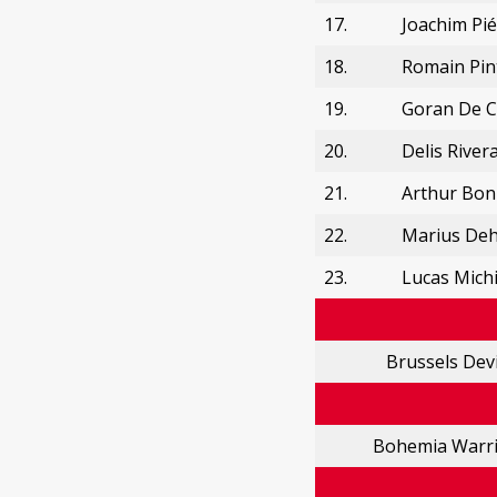
17.
Joachim Pié
18.
Romain Pin
19.
Goran De C
20.
Delis River
21.
Arthur Bo
22.
Marius De
23.
Lucas Michi
Brussels Devi
Bohemia Warri