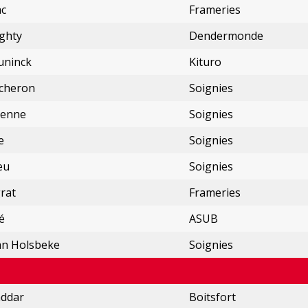
ac
Frameries
aghty
Dendermonde
uninck
Kituro
cheron
Soignies
uenne
Soignies
e
Soignies
eu
Soignies
rat
Frameries
é
ASUB
an Holsbeke
Soignies
addar
Boitsfort