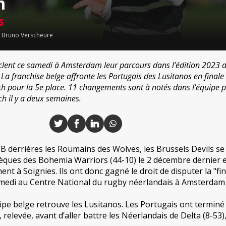
m
s
-
Bruno Verscheure
clent ce samedi à Amsterdam leur parcours dans l’édition 2023 d
a franchise belge affronte les Portugais des Lusitanos en finale
ch pour la 5e place. 11 changements sont à notés dans l’équipe 
h il y a deux semaines.
B derrières les Roumains des Wolves, les Brussels Devils se
èques des Bohemia Warriors (44-10) le 2 décembre dernier 
ent à Soignies. Ils ont donc gagné le droit de disputer la "fin
amedi au Centre National du rugby néerlandais à Amsterdam 
uipe belge retrouve les Lusitanos. Les Portugais ont terminé
 relevée, avant d’aller battre les Néerlandais de Delta (8-53),