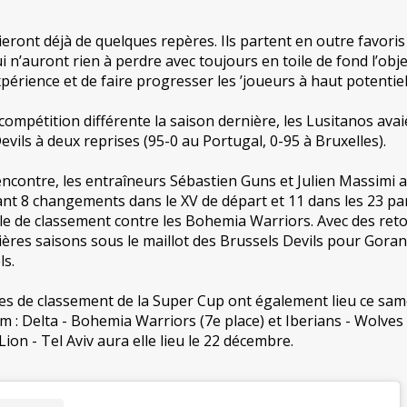
eront déjà de quelques repères. Ils partent en outre favoris
i n’auront rien à perdre avec toujours en toile de fond l’obje
érience et de faire progresser les ’joueurs à haut potentiel’
ompétition différente la saison dernière, les Lusitanos avai
vils à deux reprises (95-0 au Portugal, 0-95 à Bruxelles).
encontre, les entraîneurs Sébastien Guns et Julien Massimi 
nt 8 changements dans le XV de départ et 11 dans les 23 pa
ale de classement contre les Bohemia Warriors. Avec des ret
ères saisons sous le maillot des Brussels Devils pour Gora
ls.
s de classement de la Super Cup ont également lieu ce sam
: Delta - Bohemia Warriors (7e place) et Iberians - Wolves
 Lion - Tel Aviv aura elle lieu le 22 décembre.