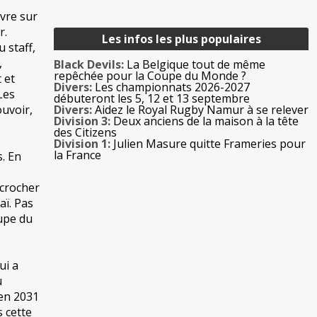
ivre sur
r.
Les infos les plus populaires
u staff,
,
Black Devils:
La Belgique tout de même
repêchée pour la Coupe du Monde ?
 et
Divers:
Les championnats 2026-2027
Les
débuteront les 5, 12 et 13 septembre
uvoir,
Divers:
Aidez le Royal Rugby Namur à se relever
Division 3:
Deux anciens de la maison à la tête
des Citizens
Division 1:
Julien Masure quitte Frameries pour
la France
. En
ccrocher
aï. Pas
upe du
ui a
u
 en 2031
 cette