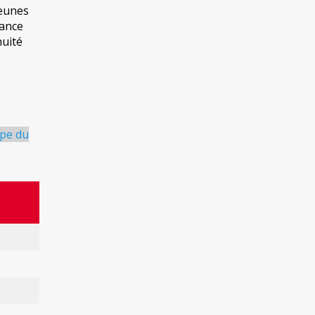
jeunes
éance
nuité
upe du