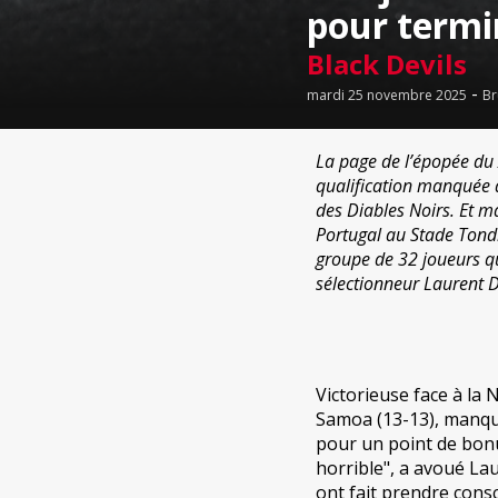
pour termin
Black Devils
-
mardi 25 novembre 2025
Br
La page de l’épopée du 
qualification manquée d
des Diables Noirs. Et m
Portugal au Stade Tondr
groupe de 32 joueurs qui
sélectionneur Laurent 
Victorieuse face à la 
Samoa (13-13), manqua
pour un point de bonus
horrible", a avoué La
ont fait prendre con