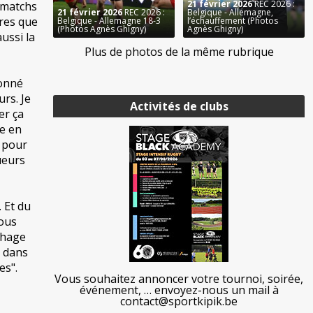
21 février 2026
REC 2026 :
s matchs
21 février 2026
REC 2026 :
Belgique - Allemagne,
ires que
Belgique - Allemagne 18-3
l’échauffement (Photos
(Photos Agnès Ghigny)
Agnès Ghigny)
aussi la
Plus de photos de la même rubrique
ionné
rs. Je
Activités de clubs
er ça
ée en
s pour
ueurs
 Et du
vous
êchage
r dans
es".
Vous souhaitez annoncer votre tournoi, soirée,
événement, … envoyez-nous un mail à
contact@sportkipik.be