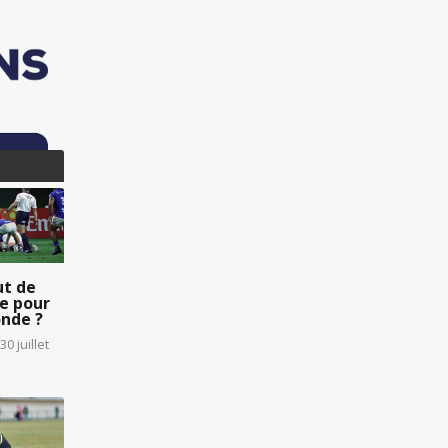
ut de
e pour
nde ?
30 juillet