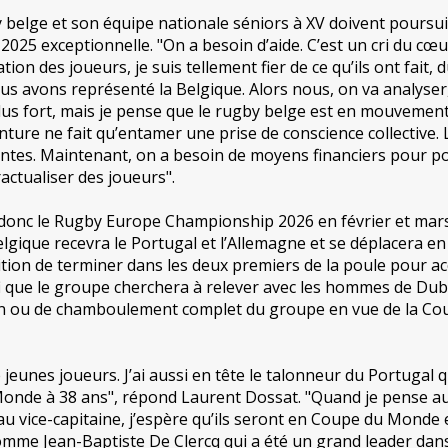
by belge et son équipe nationale séniors à XV doivent poursu
2025 exceptionnelle. "On a besoin d’aide. C’est un cri du cœu
tion des joueurs, je suis tellement fier de ce qu’ils ont fait, d
us avons représenté la Belgique. Alors nous, on va analyser
lus fort, mais je pense que le rugby belge est en mouvement
nture ne fait qu’entamer une prise de conscience collective. 
ntes. Maintenant, on a besoin de moyens financiers pour po
ractualiser des joueurs".
t donc le Rugby Europe Championship 2026 en février et mars
lgique recevra le Portugal et l’Allemagne et se déplacera en
tion de terminer dans les deux premiers de la poule pour a
i que le groupe cherchera à relever avec les hommes de Dub
on ou de chamboulement complet du groupe en vue de la Co
eunes joueurs. J’ai aussi en tête le talonneur du Portugal q
Monde à 38 ans", répond Laurent Dossat. "Quand je pense a
 au vice-capitaine, j’espère qu’ils seront en Coupe du Monde
omme Jean-Baptiste De Clercq qui a été un grand leader dans