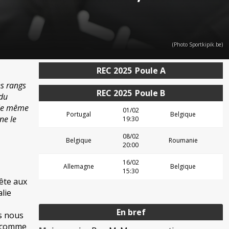
(Photo Sportkipik.be)
REC 2025
Poule A
es rangs
REC 2025
Poule B
 du
 le même
01/02
Portugal
Belgique
ne le
19:30
08/02
Belgique
Roumanie
20:00
16/02
Allemagne
Belgique
15:30
tête aux
lie
En bref
is nous
e comme