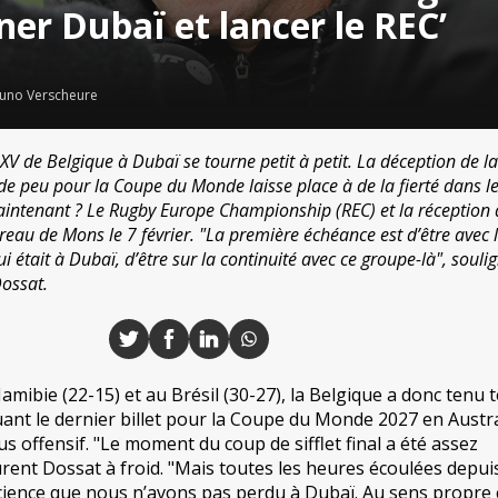
er Dubaï et lancer le REC’
uno Verscheure
XV de Belgique à Dubaï se tourne petit à petit. La déception de la
e peu pour la Coupe du Monde laisse place à de la fierté dans l
aintenant ? Le Rugby Europe Championship (REC) et la réception
eau de Mons le 7 février. "La première échéance est d’être avec
 était à Dubaï, d’être sur la continuité avec ce groupe-là", soulig
Dossat.
Namibie (22-15) et au Brésil (30-27), la Belgique a donc tenu 
nt le dernier billet pour la Coupe du Monde 2027 en Austra
 offensif. "Le moment du coup de sifflet final a été assez
urent Dossat à froid. "Mais toutes les heures écoulées depu
science que nous n’avons pas perdu à Dubaï. Au sens propr