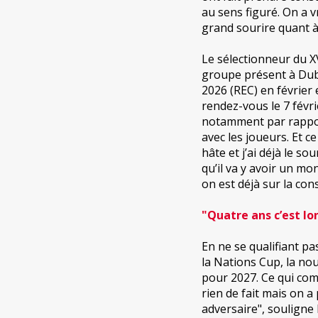
au sens figuré. On a 
grand sourire quant à 
Le sélectionneur du XV 
groupe présent à Duba
2026 (REC) en février 
rendez-vous le 7 févr
notamment par rapport
avec les joueurs. Et ce 
hâte et j’ai déjà le s
qu’il va y avoir un mon
on est déjà sur la cons
"Quatre ans c’est lon
En ne se qualifiant p
la Nations Cup, la no
pour 2027. Ce qui comp
rien de fait mais on a
adversaire", souligne