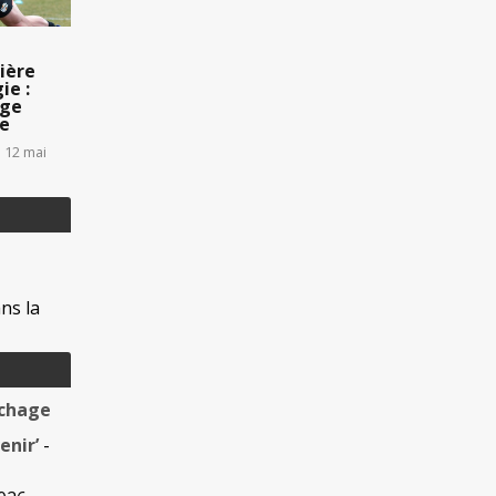
ière
ie :
age
ue
 12 mai
ns la
êchage
enir’
-