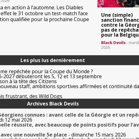
t 2026
a en action à l’automne. Les Diables
effet le 31 octobre un test-match face
Une (simple)
ion qualifiée pour la prochaine Coupe
sanction financ
contre la Géorg
pas de repêch
pour la Belgiq
Black Devils
- mardi
2026
Les plus lus dernièrement
ême repêchée pour la Coupe du Monde ?
-2027 débuteront les 5, 12 et 13 septembre
on à la tête des Citizens
uveau staff, ambitions sportives affirmées et continuité da
is frustrant, des Wild Dogs
Archives Black Devils
Géorgiens connues : avant celle de la Géorgie et un rep
di 12 mai 2026
elle réussite, avec beaucoup de points positifs pour l’av
 avec une nouvelle 5e place
- dimanche 15 mars 2026