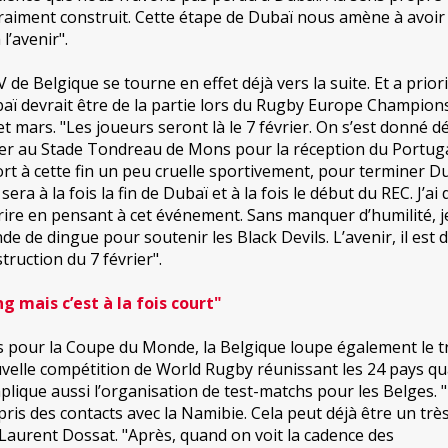
vraiment construit. Cette étape de Dubaï nous amène à avoir
l’avenir".
de Belgique se tourne en effet déjà vers la suite. Et a priori,
ï devrait être de la partie lors du Rugby Europe Champion
et mars. "Les joueurs seront là le 7 février. On s’est donné d
ier au Stade Tondreau de Mons pour la réception du Portuga
 à cette fin un peu cruelle sportivement, pour terminer D
sera à la fois la fin de Dubaï et à la fois le début du REC. J’ai 
ourire en pensant à cet événement. Sans manquer d’humilité, 
de de dingue pour soutenir les Black Devils. L’avenir, il est d
truction du 7 février".
g mais c’est à la fois court"
as pour la Coupe du Monde, la Belgique loupe également le t
uvelle compétition de World Rugby réunissant les 24 pays qua
lique aussi l’organisation de test-matchs pour les Belges. "I
 pris des contacts avec la Namibie. Cela peut déjà être un trè
 Laurent Dossat. "Après, quand on voit la cadence des