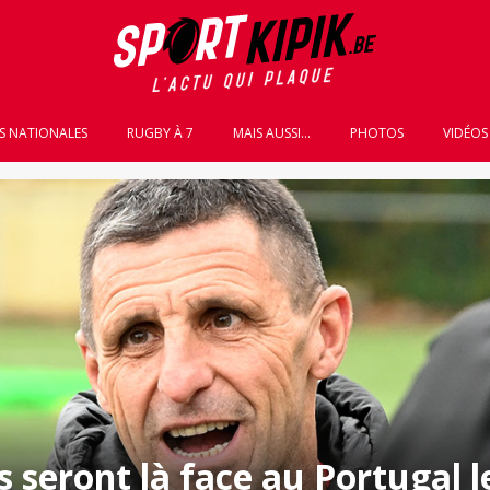
S NATIONALES
RUGBY À 7
MAIS AUSSI...
PHOTOS
VIDÉOS
s seront là face au Portugal l