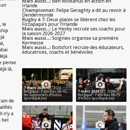
Mais aussi...:
Ben McManus en action en
 un
Irlande
Championnat:
Felipe Geraghty a dit au revoir à
Dendermonde
Rugby à 7:
Deux places se libèrent chez les
 le
Fizzapapa’s pour l’Irlande
Mais aussi...:
Le Hesby recrute ses coachs pour
ship
la saison 2026-2027
éjà
Mais aussi...:
Soignies organise sa première
Kermesse
l,
Mais aussi...:
Boitsfort recrute des éducateurs,
ubaï
éducatrices, coachs et bénévoles
déjà
je pense
éjà là,
7 mars 2026
REC 2026 :
Belgique - Pays-Bas 38-15,
7 mars 2026
REC 2026 :
les supporters (Photos
Belgique - Pays-Bas 38-15
Sportkipik.be)
(Photos Sportkipik.be)
rain de
lifiés
l n’y a
s bel