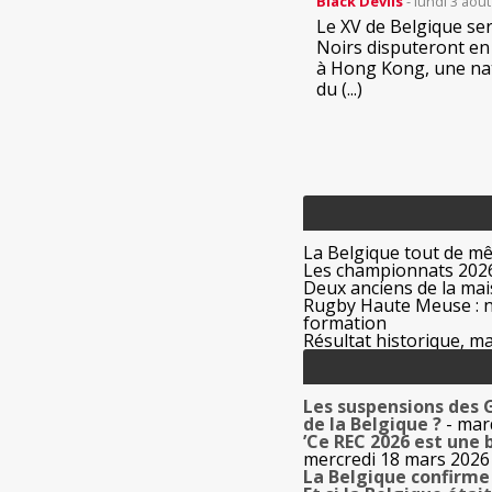
Black Devils
- lundi 3 aoû
Le XV de Belgique ser
Noirs disputeront en 
à Hong Kong, une nat
du (...)
La Belgique tout de m
Les championnats 2026
Deux anciens de la mais
Rugby Haute Meuse : no
formation
Résultat historique, ma
Les suspensions des 
de la Belgique ?
- mar
’Ce REC 2026 est une b
mercredi 18 mars 2026
La Belgique confirme