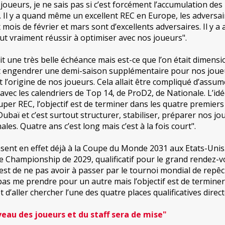
oueurs, je ne sais pas si c’est forcément l’accumulation de
e. Il y a quand même un excellent REC en Europe, les adversa
mois de février et mars sont d’excellents adversaires. Il y a 
ut vraiment réussir à optimiser avec nos joueurs".
it une très belle échéance mais est-ce que l’on était dimens
t engendrer une demi-saison supplémentaire pour nos joueu
et l’origine de nos joueurs. Cela allait être compliqué d’assum
avec les calendriers de Top 14, de ProD2, de Nationale. L’id
uper REC, l’objectif est de terminer dans les quatre premier
Dubaï et c’est surtout structurer, stabiliser, préparer nos jo
les. Quatre ans c’est long mais c’est à la fois court".
sent en effet déjà à la Coupe du Monde 2031 aux Etats-Unis.
 Championship de 2029, qualificatif pour le grand rendez-
f est de ne pas avoir à passer par le tournoi mondial de rep
 pas me prendre pour un autre mais l’objectif est de termine
 d’aller chercher l’une des quatre places qualificatives direct
veau des joueurs et du staff sera de mise"