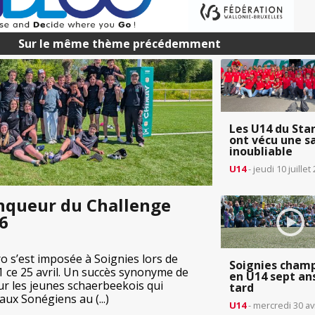
Sur le même thème précédemment
Les U14 du Sta
ont vécu une s
inoubliable
U14
- jeudi 10 juillet
inqueur du Challenge
6
o s’est imposée à Soignies lors de
Soignies cham
1 ce 25 avril. Un succès synonyme de
en U14 sept an
ur les jeunes schaerbeekois qui
tard
ux Sonégiens au (...)
U14
- mercredi 30 av