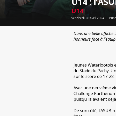
U14 : l’ASU
U14
-
vendredi 26 avril 2024
Bruno
Dans une belle affiche 
honneurs face à l’équi
Jeunes Waterlootois e
du Stade du Pachy. Un
sur le score de 17-28.
Avec une neuvième vic
Challenge Parthénon 
puisqu’ils avaient dé
De son côté, l’ASUB r