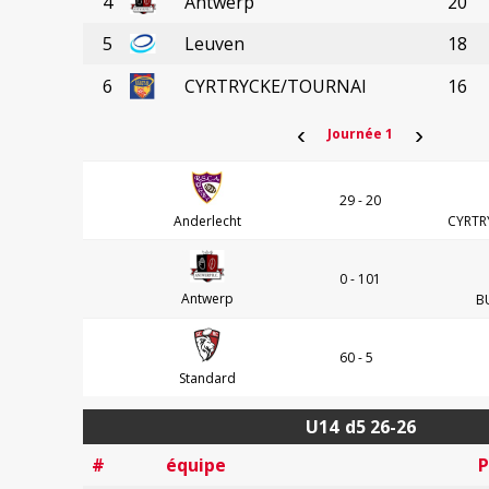
4
Antwerp
20
5
Leuven
18
6
CYRTRYCKE/TOURNAI
16
‹
›
Journée 1
29 - 20
Anderlecht
CYRTR
0 - 101
Antwerp
B
60 - 5
Standard
U14
d5 26-26
#
équipe