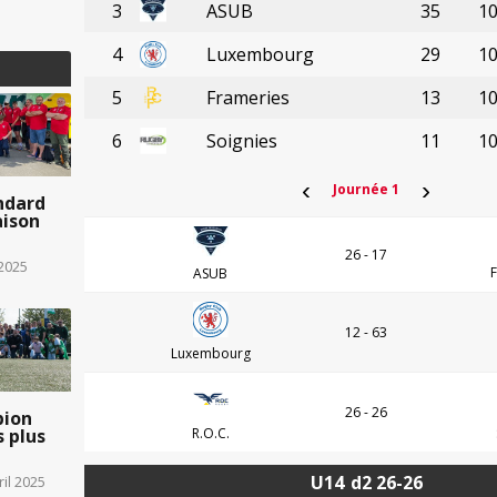
3
ASUB
35
1
4
Luxembourg
29
1
5
Frameries
13
1
6
Soignies
11
1
‹
›
Journée 1
ndard
aison
26 - 17
 2025
ASUB
12 - 63
Luxembourg
26 - 26
pion
R.O.C.
s plus
U14
d2 26-26
ril 2025