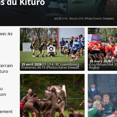
ns du Kituro
ASUB U14 - Kituro U14. (Photo Dimitri Desbeek)
vec les
28 mars 2026
D3 
25 avril 2026
D1 U14 : RC Luxembourg -
Coq Mosan/Visé 33
terrain
Frameries 36-15 (Photos Karen Dewulf)
Rugby)
ituro
du
son
ssement