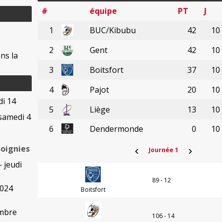
#
équipe
PT
J
1
BUC/Kibubu
42
10
2
Gent
42
10
ns la
3
Boitsfort
37
10
4
Pajot
20
10
di 14
5
Liège
13
10
samedi 4
6
Dendermonde
0
10
Soignies
‹
›
Journée 1
- jeudi
89 - 12
2024
Boitsfort
embre
106 - 14