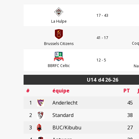
17 - 43
La Hulpe
41 - 17
Coq
Brussels Citizens
12 - 5
BBRFC Celtic
Na
U14
d4 26-26
#
équipe
PT
1
Anderlecht
45
2
Standard
38
3
BUC/Kibubu
27