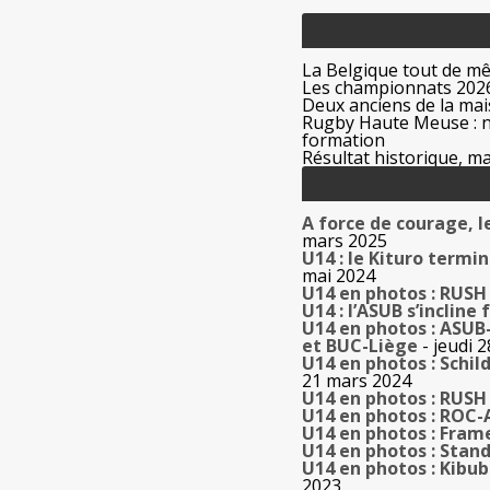
La Belgique tout de m
Les championnats 2026
Deux anciens de la mais
Rugby Haute Meuse : no
formation
Résultat historique, ma
A force de courage, l
mars 2025
U14 : le Kituro termin
mai 2024
U14 en photos : RUSH 
U14 : l’ASUB s’inclin
U14 en photos : ASUB
et BUC-Liège
- jeudi 
U14 en photos : Schi
21 mars 2024
U14 en photos : RUSH 
U14 en photos : ROC-
U14 en photos : Fram
U14 en photos : Stand
U14 en photos : Kibu
2023