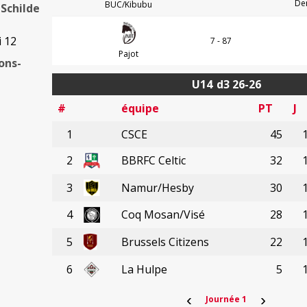
De
BUC/Kibubu
Schilde
i 12
7 - 87
Pajot
ons-
U14
d3 26-26
#
équipe
PT
J
1
CSCE
45
2
BBRFC Celtic
32
3
Namur/Hesby
30
4
Coq Mosan/Visé
28
5
Brussels Citizens
22
6
La Hulpe
5
‹
›
Journée 1