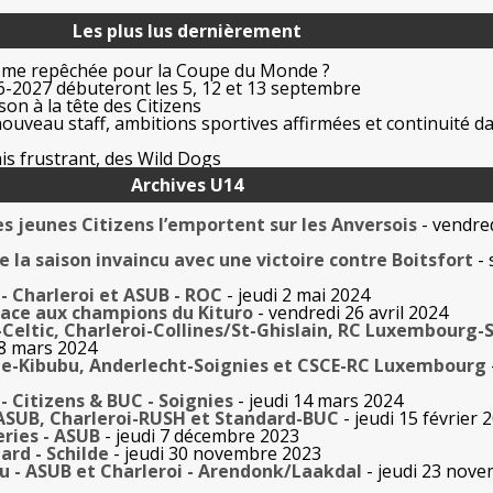
Les plus lus dernièrement
ême repêchée pour la Coupe du Monde ?
-2027 débuteront les 5, 12 et 13 septembre
on à la tête des Citizens
uveau staff, ambitions sportives affirmées et continuité da
is frustrant, des Wild Dogs
Archives U14
es jeunes Citizens l’emportent sur les Anversois
- vendre
e la saison invaincu avec une victoire contre Boitsfort
- 
- Charleroi et ASUB - ROC
- jeudi 2 mai 2024
e face aux champions du Kituro
- vendredi 26 avril 2024
-Celtic, Charleroi-Collines/St-Ghislain, RC Luxembourg-
28 mars 2024
lde-Kibubu, Anderlecht-Soignies et CSCE-RC Luxembourg
- Citizens & BUC - Soignies
- jeudi 14 mars 2024
ASUB, Charleroi-RUSH et Standard-BUC
- jeudi 15 février 
eries - ASUB
- jeudi 7 décembre 2023
ard - Schilde
- jeudi 30 novembre 2023
bu - ASUB et Charleroi - Arendonk/Laakdal
- jeudi 23 nov