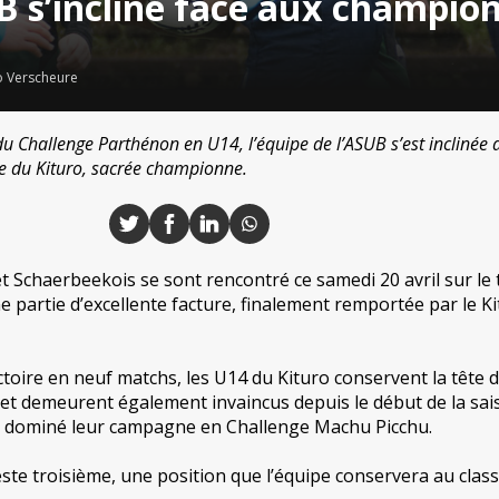
B s’incline face aux champio
 Verscheure
du Challenge Parthénon en U14, l’équipe de l’ASUB s’est inclinée a
pe du Kituro, sacrée championne.
t Schaerbeekois se sont rencontré ce samedi 20 avril sur le 
e partie d’excellente facture, finalement remportée par le K
toire en neuf matchs, les U14 du Kituro conservent la tête 
et demeurent également invaincus depuis le début de la sai
jà dominé leur campagne en Challenge Machu Picchu.
este troisième, une position que l’équipe conservera au cla