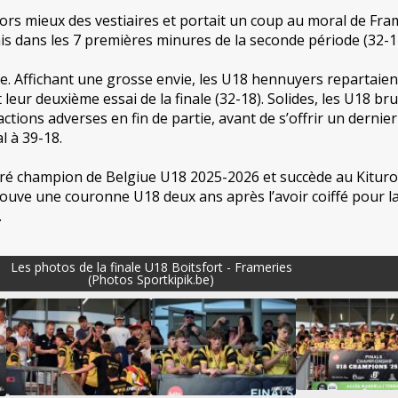
lors mieux des vestiaires et portait un coup au moral de Fra
is dans les 7 premières minures de la seconde période (32-1
ite. Affichant une grosse envie, les U18 hennuyers repartaien
t leur deuxième essai de la finale (32-18). Solides, les U18 bru
actions adverses en fin de partie, avant de s’offrir un dernier
al à 39-18.
cré champion de Belgiue U18 2025-2026 et succède au Kituro
ouve une couronne U18 deux ans après l’avoir coiffé pour l
.
Les photos de la finale U18 Boitsfort - Frameries
(Photos Sportkipik.be)