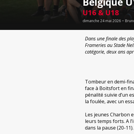
Belgique U
U16 & U18
-
dimanche 24 mai 2026
Brun
Dans une finale des pla
Frameries au Stade Nel
catégorie, deux ans aprè
Tombeur en demi-final
face à Boitsfort en fi
pénalité suivie d’un 
la foulée, avec un essa
Les jeunes Charbon e
leurs temps forts. A l
dans la pause (20-11).