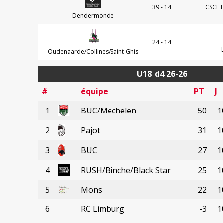
39 - 14
CSCE 
Dendermonde
24 - 14
Oudenaarde/Collines/Saint-Ghis
U18
d4 26-26
#
équipe
PT
J
1
BUC/Mechelen
50
1
2
Pajot
31
1
3
BUC
27
1
4
RUSH/Binche/Black Star
25
1
5
Mons
22
1
6
RC Limburg
-3
1