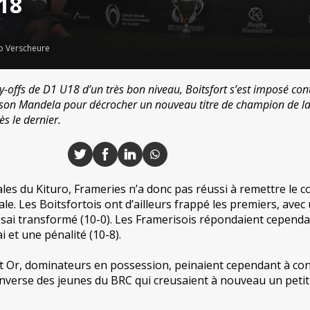
18
o Verscheure
y-offs de D1 U18 d’un très bon niveau, Boitsfort s’est imposé con
son Mandela pour décrocher un nouveau titre de champion de l
s le dernier.
es du Kituro, Frameries n’a donc pas réussi à remettre le c
nale. Les Boitsfortois ont d’ailleurs frappé les premiers, avec
essai transformé (10-0). Les Framerisois répondaient cepend
i et une pénalité (10-8).
t Or, dominateurs en possession, peinaient cependant à con
’inverse des jeunes du BRC qui creusaient à nouveau un petit