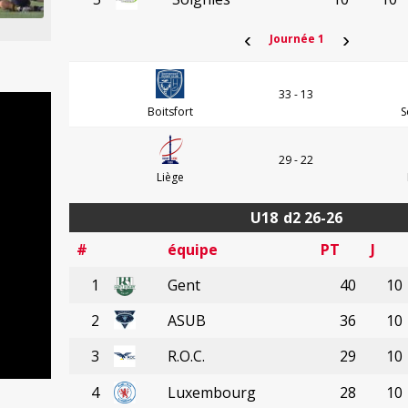
‹
›
Journée 1
33 - 13
Boitsfort
S
29 - 22
Liège
U18
d2 26-26
#
équipe
PT
J
1
Gent
40
10
2
ASUB
36
10
3
R.O.C.
29
10
4
Luxembourg
28
10