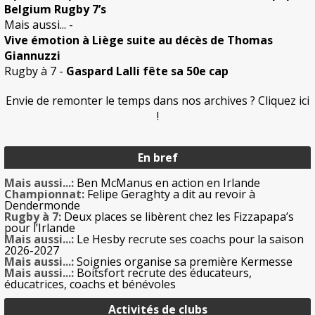
Belgium Rugby 7’s
Mais aussi...
-
Vive émotion à Liège suite au décès de Thomas
Giannuzzi
Rugby à 7
-
Gaspard Lalli fête sa 50e cap
Envie de remonter le temps dans nos archives ? Cliquez ici
!
En bref
Mais aussi...:
Ben McManus en action en Irlande
Championnat:
Felipe Geraghty a dit au revoir à
Dendermonde
Rugby à 7:
Deux places se libèrent chez les Fizzapapa’s
pour l’Irlande
Mais aussi...:
Le Hesby recrute ses coachs pour la saison
2026-2027
Mais aussi...:
Soignies organise sa première Kermesse
Mais aussi...:
Boitsfort recrute des éducateurs,
éducatrices, coachs et bénévoles
Activités de clubs