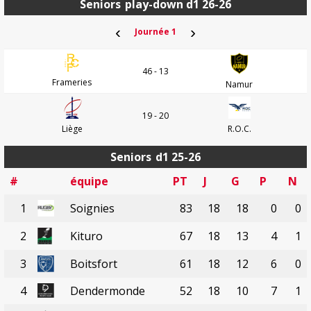
Seniors
play-down d1 26-26
‹
›
Journée 1
46 - 13
Frameries
Namur
19 - 20
Liège
R.O.C.
Seniors
d1 25-26
#
équipe
PT
J
G
P
N
1
Soignies
83
18
18
0
0
2
Kituro
67
18
13
4
1
3
Boitsfort
61
18
12
6
0
4
Dendermonde
52
18
10
7
1