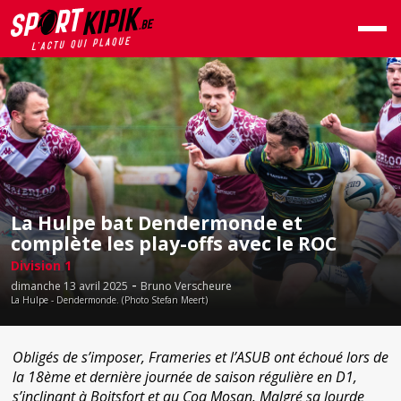
La Hulpe bat Dendermonde et
complète les play-offs avec le ROC
Division 1
-
dimanche 13 avril 2025
Bruno Verscheure
La Hulpe - Dendermonde. (Photo Stefan Meert)
Obligés de s’imposer, Frameries et l’ASUB ont échoué lors de
la 18ème et dernière journée de saison régulière en D1,
s’inclinant à Boitsfort et au Coq Mosan. Malgré sa lourde