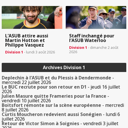
L’ASUB attire aussi
Staff inchangé pour
Martin Hotton et
l’ASUB Waterloo
Philippe Vasquez
Division 1
- dimanche 2 août
2026
Division 1
- lundi 3 août 2026
Archives Division 1
Deplechin à l’ASUB et du Plessis à Dendermonde
-
mercredi 22 juillet 2026
Le BUC recrute pour son retour en D1
- jeudi 16 juillet
2026
Julien Masure quitte Frameries pour la France
-
vendredi 10 juillet 2026
Boitsfort remonte sur la scène européenne
- mercredi
8 juillet 2026
Curtis Moucheron redevient aussi Sonégien
- lundi 6
juillet 2026
Retour de Victor Simon à Soignies
- vendredi 3 juillet