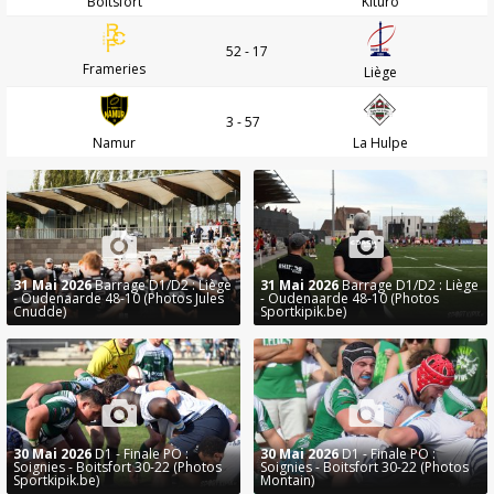
Boitsfort
Kituro
52 - 17
Frameries
Liège
3 - 57
Namur
La Hulpe
31 Mai 2026
Barrage D1/D2 : Liège
31 Mai 2026
Barrage D1/D2 : Liège
- Oudenaarde 48-10 (Photos Jules
- Oudenaarde 48-10 (Photos
Cnudde)
Sportkipik.be)
30 Mai 2026
D1 - Finale PO :
30 Mai 2026
D1 - Finale PO :
Soignies - Boitsfort 30-22 (Photos
Soignies - Boitsfort 30-22 (Photos
Sportkipik.be)
Montain)