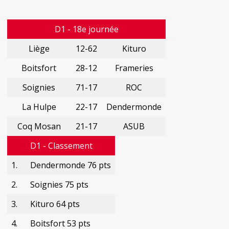
D1 - 18e journée
Liège
12-62
Kituro
Boitsfort
28-12
Frameries
Soignies
71-17
ROC
La Hulpe
22-17
Dendermonde
Coq Mosan
21-17
ASUB
D1 - Classement
1.
Dendermonde 76 pts
2.
Soignies 75 pts
3.
Kituro 64 pts
4.
Boitsfort 53 pts