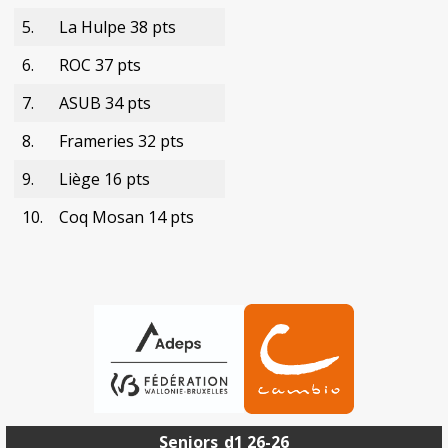
5.
La Hulpe 38 pts
6.
ROC 37 pts
7.
ASUB 34 pts
8.
Frameries 32 pts
9.
Liège 16 pts
10.
Coq Mosan 14 pts
Seniors
d1 26-26