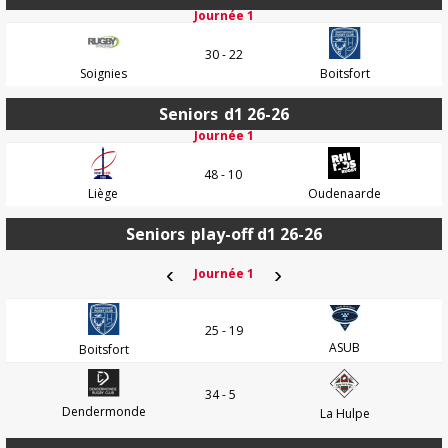
Journée 1
30 - 22
Soignies
Boitsfort
Seniors
d1 26-26
Journée 1
48 - 10
Liège
Oudenaarde
Seniors
play-off d1 26-26
‹
›
Journée 1
25 - 19
ASUB
Boitsfort
34 - 5
Dendermonde
La Hulpe