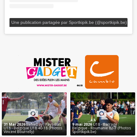
Une publication partagée par Sportkipik.be (@sportkipik.be)
31 Mai 2026
BeNeDay : Pays-Bas
9 mai 2026
U18 - Barrage :
U18 - Belgique U18 40-18 (Photos
Belgique - Roumanie 82-7 (Photos
Vincent Bourrelly)
Sportkipik.be)