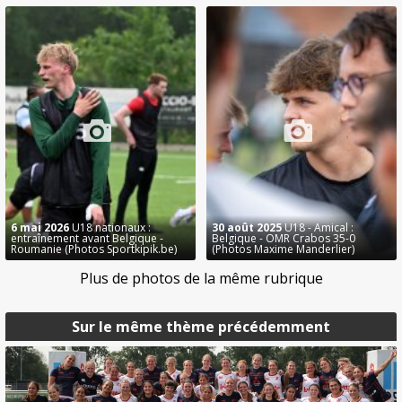
6 mai 2026
U18 nationaux :
30 août 2025
U18 - Amical :
entraînement avant Belgique -
Belgique - OMR Crabos 35-0
Roumanie (Photos Sportkipik.be)
(Photos Maxime Manderlier)
Plus de photos de la même rubrique
Sur le même thème précédemment