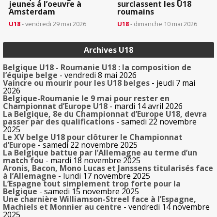
jeunes à l’oeuvre à
surclassent les U18
Amsterdam
roumains
U18
- vendredi 29 mai 2026
U18
- dimanche 10 mai 2026
Archives U18
Belgique U18 - Roumanie U18 : la composition de
l’équipe belge
- vendredi 8 mai 2026
Vaincre ou mourir pour les U18 belges
- jeudi 7 mai
2026
Belgique-Roumanie le 9 mai pour rester en
Championnat d’Europe U18
- mardi 14 avril 2026
La Belgique, 8e du Championnat d’Europe U18, devra
passer par des qualifications
- samedi 22 novembre
2025
Le XV belge U18 pour clôturer le Championnat
d’Europe
- samedi 22 novembre 2025
La Belgique battue par l’Allemagne au terme d’un
match fou
- mardi 18 novembre 2025
Aronis, Bacon, Mono Lucas et Janssens titularisés face
à l’Allemagne
- lundi 17 novembre 2025
L’Espagne tout simplement trop forte pour la
Belgique
- samedi 15 novembre 2025
Une charnière Williamson-Streel face à l’Espagne,
Machiels et Monnier au centre
- vendredi 14 novembre
2025