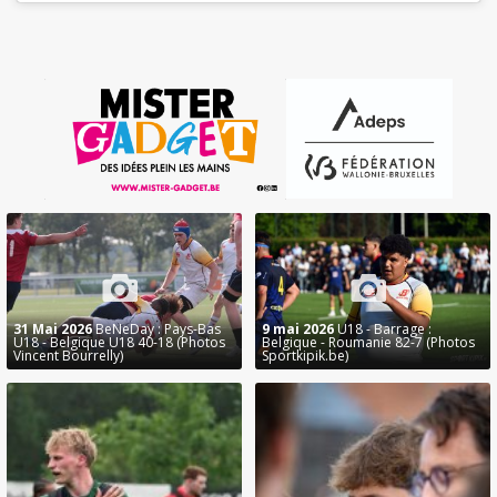
31 Mai 2026
BeNeDay : Pays-Bas
9 mai 2026
U18 - Barrage :
U18 - Belgique U18 40-18 (Photos
Belgique - Roumanie 82-7 (Photos
Vincent Bourrelly)
Sportkipik.be)