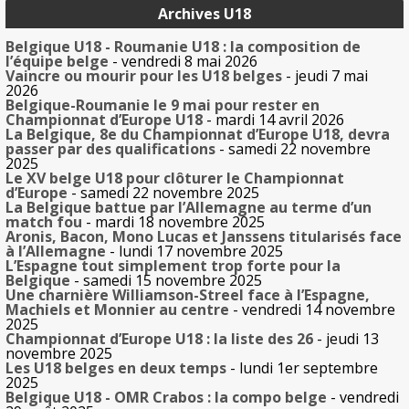
Archives U18
Belgique U18 - Roumanie U18 : la composition de
l’équipe belge
- vendredi 8 mai 2026
Vaincre ou mourir pour les U18 belges
- jeudi 7 mai
2026
Belgique-Roumanie le 9 mai pour rester en
Championnat d’Europe U18
- mardi 14 avril 2026
La Belgique, 8e du Championnat d’Europe U18, devra
passer par des qualifications
- samedi 22 novembre
2025
Le XV belge U18 pour clôturer le Championnat
d’Europe
- samedi 22 novembre 2025
La Belgique battue par l’Allemagne au terme d’un
match fou
- mardi 18 novembre 2025
Aronis, Bacon, Mono Lucas et Janssens titularisés face
à l’Allemagne
- lundi 17 novembre 2025
L’Espagne tout simplement trop forte pour la
Belgique
- samedi 15 novembre 2025
Une charnière Williamson-Streel face à l’Espagne,
Machiels et Monnier au centre
- vendredi 14 novembre
2025
Championnat d’Europe U18 : la liste des 26
- jeudi 13
novembre 2025
Les U18 belges en deux temps
- lundi 1er septembre
2025
Belgique U18 - OMR Crabos : la compo belge
- vendredi