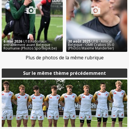
6 mai 2026
U18 nationaux :
30 août 2025
U18 - Amical :
entraînement avant Belgique -
Belgique - OMR Crabos 35-0
Roumanie (Photos Sportkipik.be)
(Photos Maxime Manderlier)
Plus de photos de la même rubrique
Sur le même thème précédemment