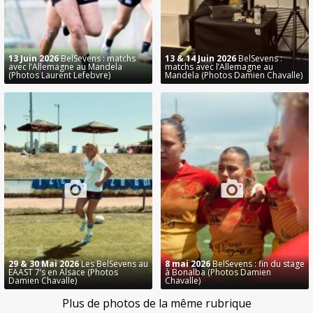
13 Juin 2026
BelSevens : matchs
13 & 14 Juin 2026
BelSevens :
avec l’Allemagne au Mandela
matchs avec l’Allemagne au
(Photos Laurent Lefebvre)
Mandela (Photos Damien Chavalle)
29 & 30 Mai 2026
Les BelSevens au
8 mai 2026
BelSevens : fin du stage
EAAST 7’s en Alsace (Photos
à Bonalba (Photos Damien
Damien Chavalle)
Chavalle)
Plus de photos de la même rubrique