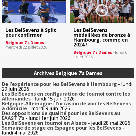
Les BelSevens à Split
Les BelSevens
pour confirmer
médaillées de bronze à
Hambourg, comme en
Belgique 7’s Dames
-
2024 !
mercredi 22 juillet 2026
Belgique 7’s Dames
- lundi 6
juillet 2026
Archives Belgique 7’s Dames
De l’expérience pour les BelSevens à Hambourg
- lundi
29 juin 2026
Les BelSevens en configuration de tournoi contre les
Allemandes
- lundi 15 juin 2026
Belgique-Allemagne : l’occasion de voir les BelSevens
à domicile
- mardi 9 juin 2026
Des oppositions de qualité pour les BelSevens au
EAAST 7’s
- lundi 1er juin 2026
Les BelSevens en tournoi en Alsace
- jeudi 28 mai 2026
Semaine de stage en Espagne pour les BelSevens
-
lundi 4 mai 2026